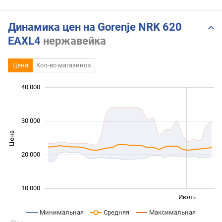
Динамика цен на Gorenje NRK 620
EAXL4
нержавейка
Цена
Кол-во магазинов
40 000
 000
 000
 000
 000
 000
0
30 000
Цена
10 000
20 000
10 000
Янв. 2026
Янв. 2027
Апр.
Июль
L
Минимальная
Средняя
Максимальная