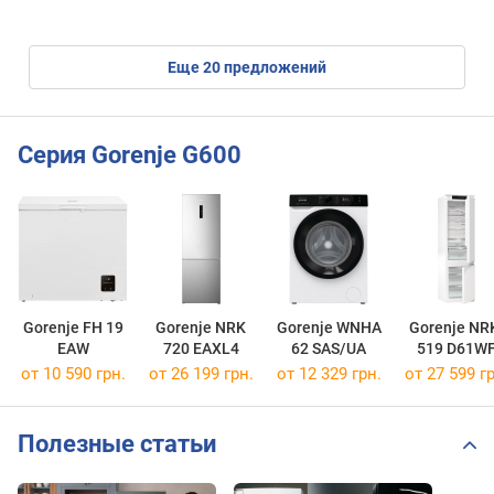
eще
20
предложений
Серия Gorenje G600
Gorenje FH 19
Gorenje NRK
Gorenje WNHA
Gorenje NR
EAW
720 EAXL4
62 SAS/UA
519 D61W
от 10 590 грн.
от 26 199 грн.
от 12 329 грн.
от 27 599 гр
Полезные статьи