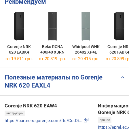
Рекомендуем
Gorenje NRK
Beko RCNA
Whirlpool WHK
Gorenje NR
620 EABK4
406I40 XBRN
26402 XP4E
620 FABK
от 19 511 грн.
от 20 819 грн.
от 20 415 грн.
от 20 899 гр
Полезные материалы по Gorenje
NRK 620 EAXL4
Gorenje NRK 620 EAW4
Информацион
Gorenje NRK
инструкции
https://partners.gorenje.com/fts/GetDigitDoc.aspx?sifra=200...
прочее