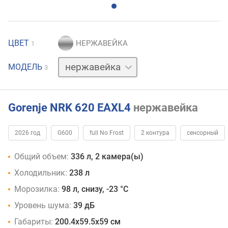
ЦВЕТ
1
белый
МОДЕЛЬ
3
черный
Gorenje NRK 620 EAXL4
нержавейка
2026 год
G600
full No Frost
2 контура
сенсорный
Общий объем:
336 л, 2 камера(ы)
Холодильник:
238 л
Морозилка:
98 л, снизу, -23 °C
Уровень шума:
39 дБ
Габариты:
200.4х59.5х59 см