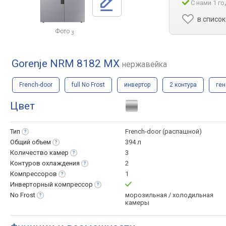
С нами 1 го
в список
Фото
3
Gorenje NRM 8182 MX
нержавейка
French-door
full No Frost
инвертор
2 контура
ген
Цвет
Тип
French-door (распашной)
Общий
объем
394 л
Количество
камер
3
Контуров
охлаждения
2
Компрессоров
1
Инверторный
компрессор
No
Frost
морозильная / холодильная
камеры