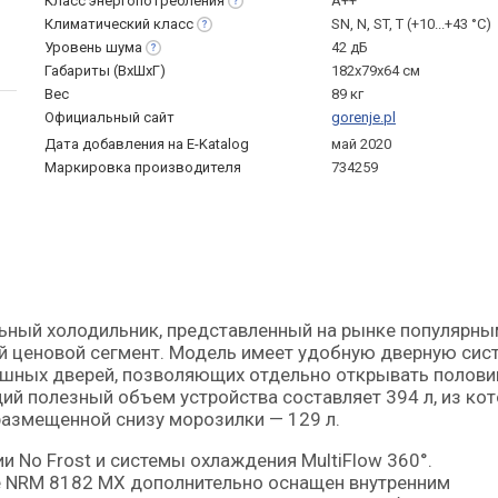
Класс
энергопотребления
A++
Климатический
класс
SN, N, ST, T (+10...+43 °С)
Уровень
шума
42 дБ
Габариты (ВхШхГ)
182x79x64 см
Вес
89 кг
Официальный сайт
gorenje.pl
Дата добавления на E-Katalog
май 2020
Маркировка производителя
734259
й ценовой сегмент. Модель имеет удобную дверную сис
пашных дверей, позволяющих отдельно открывать полов
ий полезный объем устройства составляет 394 л, из ко
размещенной снизу морозилки — 129 л.
 No Frost и системы охлаждения MultiFlow 360°.
e NRM 8182 MX дополнительно оснащен внутренним