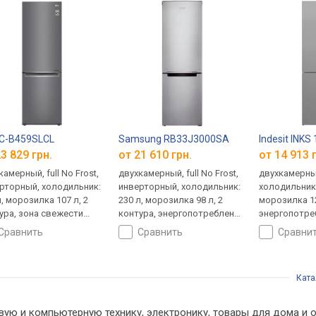
GC-B459SLCL
Samsung RB33J3000SA
Indesit INKS
3 829 грн.
от 21 610 грн.
от 14 913 
амерный, full No Frost,
двухкамерный, full No Frost,
двухкамерны
рторный, холодильник:
инверторный, холодильник:
холодильник:
л, морозилка 107 л, 2
230 л, морозилка 98 л, 2
морозилка 12
ура, зона свежести
контура, энергопотребление
энергопотре
евая камера), большой
A+, шум 40 дБ, 185x60x67 см
38 дБ, 185.2х
сравнить
сравнить
сравни
, энергопотребление
шум 36 дБ,
59.5x68.2 см
Ката
вую и компьютерную технику, электронику, товары для дома и о