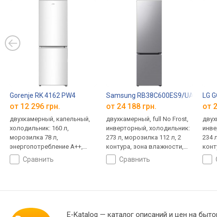
Gorenje RK 4162 PW4
Samsung RB38C600ES9/UA
LG 
от 12 296 грн.
от 24 188 грн.
от 2
двухкамерный, капельный,
двухкамерный, full No Frost,
двухк
холодильник: 160 л,
инверторный, холодильник:
инве
морозилка 78 л,
273 л, морозилка 112 л, 2
234 
энергопотребление A++,
контура, зона влажности,
конт
шум 39 дБ, 161.5x55x55.7 см
управление из Интернета,
(нул
сравнить
сравнить
энергопотребление A+, шум
ящик
37 дБ, 203х59.5х65.8 см
A+, 
186x
E-Katalog
— каталог описаний и цен на быто