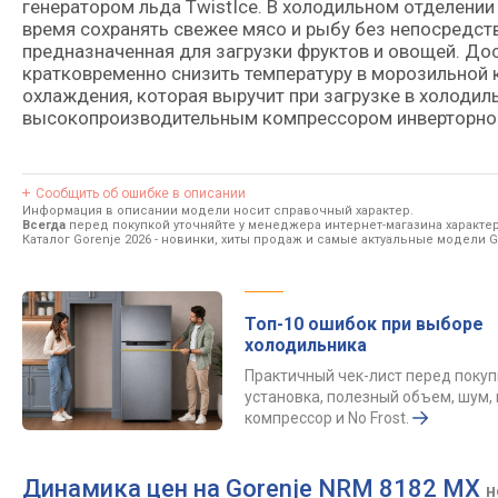
генератором льда TwistIce. В холодильном отделени
время сохранять свежее мясо и рыбу без непосредств
предназначенная для загрузки фруктов и овощей. Д
кратковременно снизить температуру в морозильной 
охлаждения, которая выручит при загрузке в холоди
высокопроизводительным компрессором инверторног
Сообщить об ошибке в описании
Информация в описании модели носит справочный характер.
Всегда
перед покупкой уточняйте у менеджера интернет-магазина характе
Каталог Gorenje 2026
- новинки, хиты продаж и самые актуальные модели G
Топ-10 ошибок при выборе
холодильника
Практичный чек-лист перед покуп
установка, полезный объем, шум, 
компрессор и No Frost.
Динамика цен на Gorenje NRM 8182 MX
н