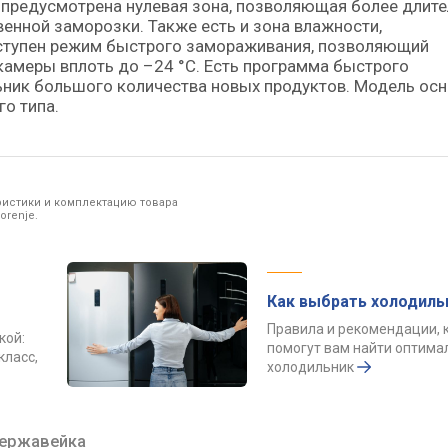
и предусмотрена нулевая зона, позволяющая более длит
енной заморозки. Также есть и зона влажности,
оступен режим быстрого замораживания, позволяющий
камеры вплоть до –24 °C. Есть программа быстрого
льник большого количества новых продуктов. Модель ос
о типа.
ристики и комплектацию товара
orenje.
Как выбрать холодиль
Правила и рекомендации, 
кой:
помогут вам найти оптим
класс,
холодильник
ержавейка