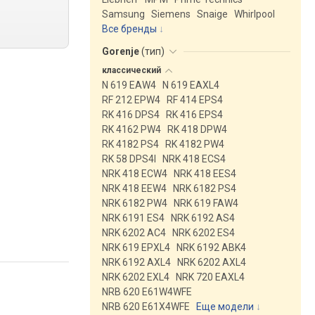
Samsung
Siemens
Snaige
Whirlpool
Все бренды
Gorenje
(
тип
)
классический
N 619 EAW4
N 619 EAXL4
RF 212 EPW4
RF 414 EPS4
RK 416 DPS4
RK 416 EPS4
RK 4162 PW4
RK 418 DPW4
RK 4182 PS4
RK 4182 PW4
RK 58 DPS4I
NRK 418 ECS4
NRK 418 ECW4
NRK 418 EES4
NRK 418 EEW4
NRK 6182 PS4
NRK 6182 PW4
NRK 619 FAW4
NRK 6191 ES4
NRK 6192 AS4
NRK 6202 AC4
NRK 6202 ES4
NRK 619 EPXL4
NRK 6192 ABK4
NRK 6192 AXL4
NRK 6202 AXL4
NRK 6202 EXL4
NRK 720 EAXL4
NRB 620 E61W4WFE
NRB 620 E61X4WFE
Еще модели
↓