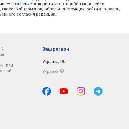
ацию —
сравнение
холодильников, подбор моделей по
 глоссарий терминов, обзоры, инструкции,
рейтинг
товаров,
менного согласия редакции.
Ваш регион
е?
er.
Украина
,
RU
ии" под
ретной
Украина