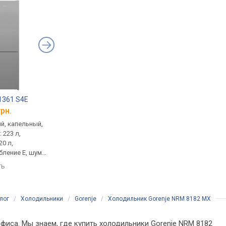
 1361 S4E
Bosch KGN49XID0U
Gorenje NRK 6202 E
грн.
от 41 220 грн.
от 19 608 грн.
й, капельный,
двухкамерный, full No Frost,
двухкамерный, full No
 223 л,
инверторный, холодильник:
холодильник: 235 л,
0 л,
310 л, морозилка 120 л, 2
морозилка 96 л, бо
бление E, шум
контура, зона свежести
ящик, энергопотреб
59.5х67 см
(нулевая камера), полка для
A++, шум 38 дБ,
ть
сравнить
сравнить
бутылок,
200х60х59.2 см
энергопотребление A++,
шум 36 дБ, 203x70x66.7 см
лог
/
Холодильники
/
Gorenje
/
Холодильник Gorenje NRM 8182 MX
фиса. Мы знаем, где купить холодильники Gorenje NRM 8182