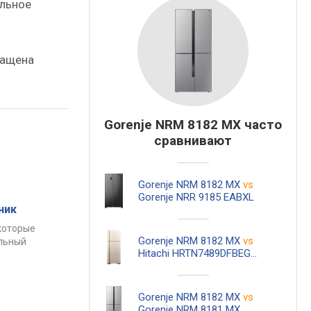
ельное
нащена
Gorenje NRM 8182 MX часто
сравнивают
Gorenje NRM 8182 MX
vs
Gorenje NRR 9185 EABXL
ник
которые
Gorenje NRM 8182 MX
vs
альный
Hitachi HRTN7489DFBEGCS
Gorenje NRM 8182 MX
vs
Gorenje NRM 8181 MX