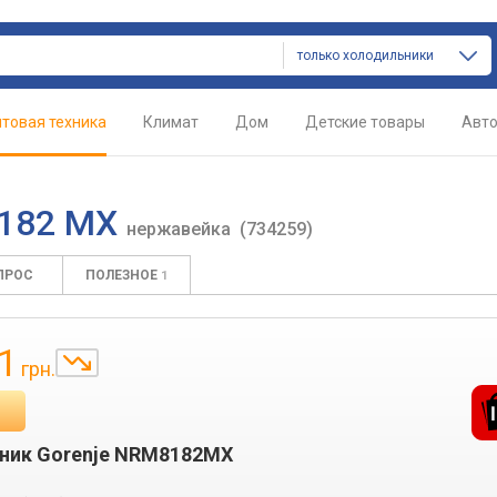
только холодильники
товая техника
Климат
Дом
Детские товары
Авт
8182 MX
нержавейка
(734259)
ПРОС
ПОЛЕЗНОЕ
1
1
грн.
ник Gorenje NRM8182MX