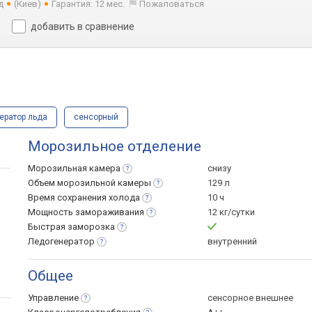
д
(Киев)
Гарантия: 12 мес.
Пожаловаться
добавить в сравнение
ератор льда
сенсорный
Морозильное отделение
Морозильная
камера
снизу
Объем морозильной
камеры
129 л
Время сохранения
холода
10 ч
Мощность
замораживания
12 кг/сутки
Быстрая
заморозка
Ледогенератор
внутренний
Общее
Управление
сенсорное внешнее