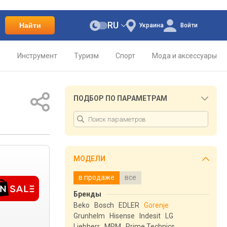
RU
Найти
Украина
Войти
о
Инструмент
Туризм
Спорт
Мода и аксессуары
ПОДБОР ПО ПАРАМЕТРАМ
МОДЕЛИ
в продаже
все
Бренды
Beko
Bosch
EDLER
Gorenje
Grunhelm
Hisense
Indesit
LG
Liebherr
MPM
Prime Technics