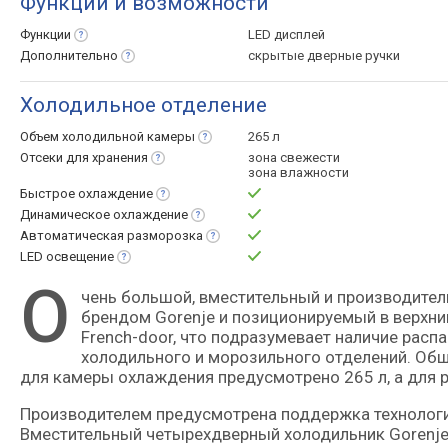
Функции и возможности
Функции
LED дисплей
Дополнительно
скрытые дверные ручки
Холодильное отделение
Объем холодильной
камеры
265 л
Отсеки для
хранения
зона свежести
зона влажности
Быстрое
охлаждение
Динамическое
охлаждение
Автоматическая
разморозка
LED
освещение
О
чень большой, вместительный и производительный холодильник, представленный на рынке популярным
брендом Gorenje и позиционируемый в верхни
French-door, что подразумевает наличие рас
холодильного и морозильного отделений. Общ
для камеры охлаждения предусмотрено 265 л, а для 
Производителем предусмотрена поддержка технологии
Вместительный четырехдверный холодильник Gorenj