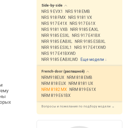
Side-by-side
NRS 9 EVX1
NRS 918 EMB
NRS 918 FMX
NRS 9181 VX
NRS 917 E41X
NRS 917 E61X
NRS 9181 VXB
NRR 9185 EAXL
NRR 9185 ESXL
NRS 917 E41BX
NRR 9185 EABXL
NRR 9185 ESBXL
NRR 9185 ESXL1
NRS 917 E41XWD
NRS 917 E41BXWD
NRR 9185 EABXLWD
Еще модели
↓
French-door
(распашной)
NRM918EUX
NRM 818 EMB
NRM 818 EUX
NRM 8181 UX
NRM 8182 MX
NRM 819 E61X
тему
NRM 819 E61BX
ины
торых
Вопросы и пожелания по подбору модели →