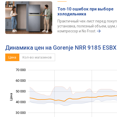
Топ-10 ошибок при выборе
холодильника
Практичный чек-лист перед покуп
установка, полезный объем, шум, 
компрессор и No Frost.
Динамика цен на Gorenje NRR 9185 ESB
Цена
Кол-во магазинов
70 000
10 000
80 000
0
60 000
50 000
Цена
20 000
40 000
30 000