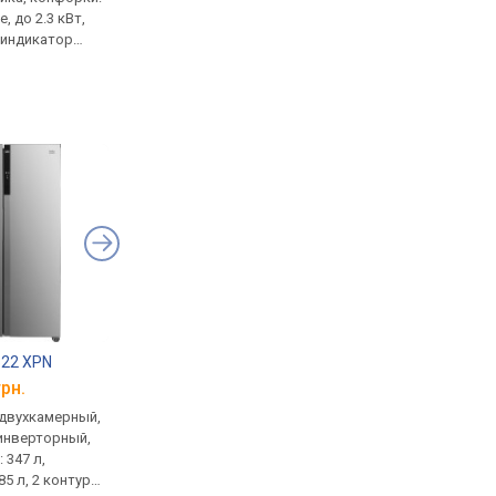
, до 2.3 кВт,
холодильник: 376 л,
энергоэффективност
 индикатор
морозилка 190 л, 2 контура,
15 программ, без суш
арка,
диспенсер, генератор льда,
стирка паром, Wi-Fi,
закипания,
энергопотребление E, шум
подсветка
ы, защита от
39 дБ, 178.6х91.5х69.8 см
322 XPN
Gorenje NRS 9181 VX
LG GC-B257SEZV
грн.
от 39 001 грн.
от 39 899 грн.
, двухкамерный,
Side-by-side, двухкамерный,
Side-by-side, двухка
, инверторный,
full No Frost, инверторный,
full No Frost, инверт
 347 л,
холодильник: 368 л,
холодильник: 414 л,
5 л, 2 контура,
морозилка 167 л, 2 контура,
морозилка 233 л, 2 к