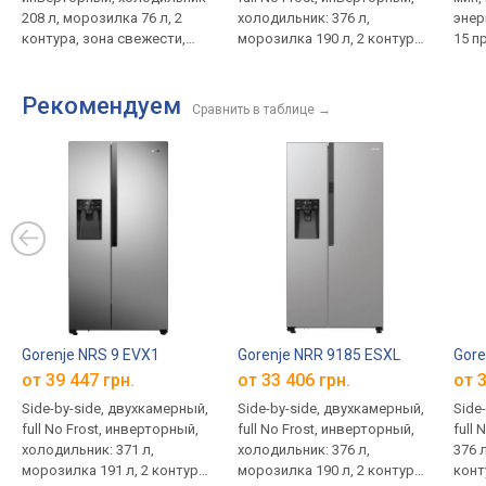
208 л, морозилка 76 л, 2
холодильник: 376 л,
энер
контура, зона свежести,
морозилка 190 л, 2 контура,
15 п
зона влажности,
диспенсер, генератор льда,
стир
мультизона, полка для
энергопотребление E, шум
подс
Рекомендуем
бутылок, слим-полка,
39 дБ, 178.6х91.5х69.8 см
Сравнить в таблице
→
управление через Интернет,
класс E, шум 35 дБ,
1932х560х560 мм
Gorenje NRS 9 EVX1
Gorenje NRR 9185 ESXL
Gore
от 39 447 грн.
от 33 406 грн.
от 3
Side-by-side, двухкамерный,
Side-by-side, двухкамерный,
Side
full No Frost, инверторный,
full No Frost, инверторный,
full 
холодильник: 371 л,
холодильник: 376 л,
376 
морозилка 191 л, 2 контура,
морозилка 190 л, 2 контура,
конт