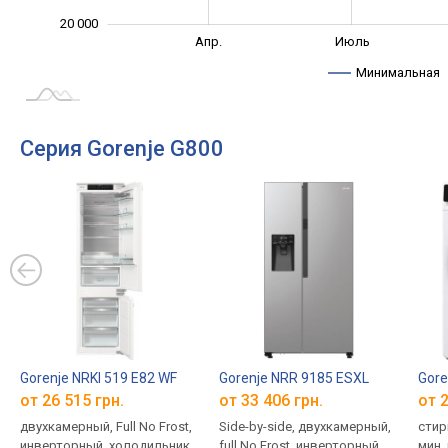
20 000
Янв. 2025
Окт.
Апр.
Июль
L
Минимальная
Серия Gorenje G800
Gorenje NRKI 519 E82 WF
Gorenje NRR 9185 ESXL
Gore
от 26 515 грн.
от 33 406 грн.
от 2
двухкамерный, Full No Frost,
Side-by-side, двухкамерный,
стир
инверторный, холодильник
full No Frost, инверторный,
мин,