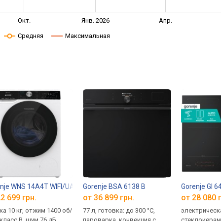
Окт.
Янв. 2026
Апр.
Средняя
Максимальная
nje WNS 14A4T WIFI/UA
Gorenje BSA 6138 B
Gorenje GI 
2 699 грн.
от 36 899 грн.
от 28 080 
ка 10 кг, отжим 1400 об/
77 л, готовка: до 300 °C,
электрическ
 класс B, шум 76 дБ,
пароварка, конвекция с
стеклокерам