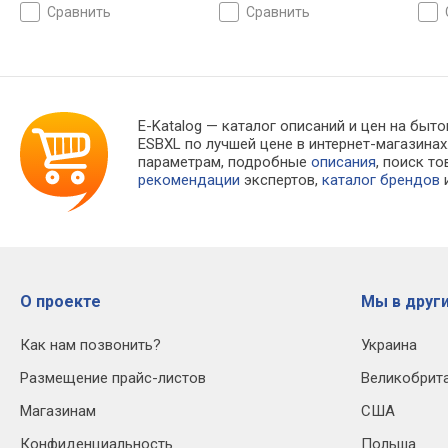
полка для бутылок,
диспенсер, генератор льда,
гене
сравнить
сравнить
диспенсер, генератор льда,
энергопотребление E, шум
энер
энергопотребление E, шум
39 дБ, 178.6х91.5х69.8 см
39 дБ
42 дБ, 179.3x90.8x67.9 см
E-Katalog
— каталог описаний и цен на быто
ESBXL по лучшей цене в интернет-магазин
параметрам, подробные
описания
, поиск т
рекомендации
экспертов,
каталог брендов
и
О проекте
Мы в други
Как нам позвонить?
Украина
Размещение прайс-листов
Великобрит
Магазинам
США
Конфиденциальность
Польша