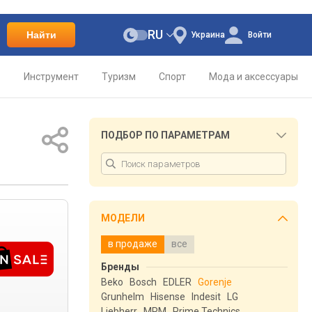
RU
Найти
Украина
Войти
о
Инструмент
Туризм
Спорт
Мода и аксессуары
ПОДБОР ПО ПАРАМЕТРАМ
МОДЕЛИ
в продаже
все
Бренды
Beko
Bosch
EDLER
Gorenje
Grunhelm
Hisense
Indesit
LG
Liebherr
MPM
Prime Technics