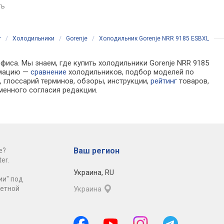
бление E, шум
зона свежести (нулевая
зона свежести (нуле
ть
сравнить
сравнить
0x66 см
камера), зона влажности,
камера), зона влажн
полка для бутылок,
генератор льда, упр
диспенсер, генератор льда,
из Интернета,
г
/
Холодильники
/
Gorenje
/
Холодильник Gorenje NRR 9185 ESBXL
энергопотребление A+, шум
энергопотребление 
43 дБ, 179.3x90.8x67.9 см
39 дБ, 179x91.3x73.5 
фиса. Мы знаем, где купить холодильники Gorenje NRR 9185
рмацию —
сравнение
холодильников, подбор моделей по
 глоссарий терминов, обзоры, инструкции,
рейтинг
товаров,
менного согласия редакции.
Ваш регион
е?
er.
Украина
,
RU
ии" под
ретной
Украина