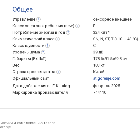
Общее
Управление
сенсорное внешнее
Класс энергопотребления
(new)
E
Потребление энергии в
год
324 кВт*ч
Климатический
класс
SN, N, ST, T (+10...+43 °С)
Класс
шумности
C
Уровень
шума
39 дБ
Габариты (ВхШхГ)
178.6х91.5х69.8 см
Вес
103 кг
Страна
производства
Китай
Официальный сайт
at.gorenje.com
Дата добавления на E-Katalog
февраль 2025
Маркировка производителя
744110
ристики и комплектацию товара
orenje.