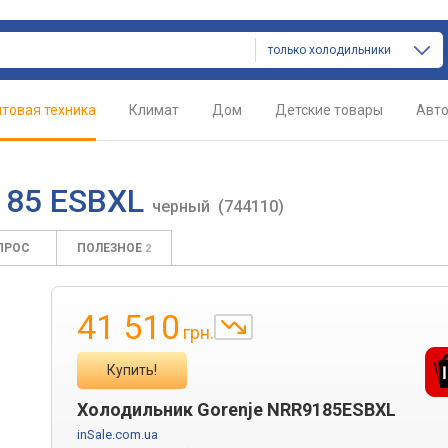
только холодильники
товая техника
Климат
Дом
Детские товары
Авт
185 ESBXL
черный
(744110)
ПРОС
ПОЛЕЗНОЕ
2
41 510
грн.
Купить!
Холодильник Gorenje NRR9185ESBXL
inSale.com.ua