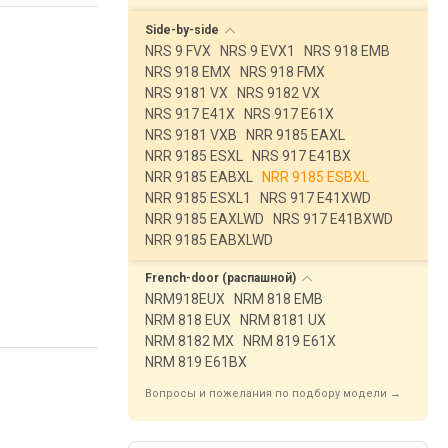
Side-by-side
NRS 9 FVX
NRS 9 EVX1
NRS 918 EMB
NRS 918 EMX
NRS 918 FMX
NRS 9181 VX
NRS 9182 VX
NRS 917 E41X
NRS 917 E61X
NRS 9181 VXB
NRR 9185 EAXL
NRR 9185 ESXL
NRS 917 E41BX
NRR 9185 EABXL
NRR 9185 ESBXL
NRR 9185 ESXL1
NRS 917 E41XWD
NRR 9185 EAXLWD
NRS 917 E41BXWD
NRR 9185 EABXLWD
French-door
(распашной)
NRM918EUX
NRM 818 EMB
NRM 818 EUX
NRM 8181 UX
NRM 8182 MX
NRM 819 E61X
NRM 819 E61BX
Вопросы и пожелания по подбору модели →