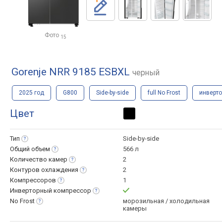
Фото
15
Gorenje NRR 9185 ESBXL
черный
2025 год
G800
Side-by-side
full No Frost
инверто
Цвет
Тип
Side-by-side
Общий
объем
566 л
Количество
камер
2
Контуров
охлаждения
2
Компрессоров
1
Инверторный
компрессор
No
Frost
морозильная / холодильная
камеры