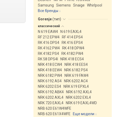
Samsung
Siemens
Snaige
Whirlpool
Все бренды
Gorenje
(
тип
)
классический
N 619 EAW4
N 619 EAXL4
RF 212 EPW4
RF 414 EPS4
RK 416 DPS4
RK 416 EPS4
RK 4162 PW4
RK 418 DPW4
RK 4182 PS4
RK 4182 PW4
RK 58 DPS4I
NRK 418 ECS4
NRK 418 ECW4
NRK 418 EES4
NRK 418 EEW4
NRK 6182 PS4
NRK 6182 PW4
NRK 619 FAW4
NRK 6192 AS4
NRK 6202 AC4
NRK 6202 ES4
NRK 619 EPXL4
NRK 6192 ABK4
NRK 6192 AXL4
NRK 6202 AXL4
NRK 6202 EXL4
NRK 720 EAXL4
NRK 619 EAXL4WD
NRB 620 E61W4WFE
NRB 620 E61X4WFE
Еще модели
↓