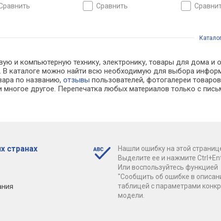
ратор льда,
диспенсер, генератор льда,
энергопотре
сравнить
сравнить
сравни
гопотребление E, шум
энергопотребление E, шум
39 дБ, 177x9
, 178.6х91.5х70.3 см
40 дБ, 178.6х91.1х61.5 см
Катало
вую и компьютерную технику, электронику, товары для дома и о
ах. В каталоге можно найти всю необходимую для выбора инфо
овара по названию,
отзывы
пользователей, фотогалереи товаров,
 многое другое. Перепечатка любых материалов только с пись
х странах
Нашли ошибку на этой страниц
Выделите ее и нажмите Ctrl+Ent
Или воспользуйтесь функцией
"Сообщить об ошибке в описан
ания
таблицей с параметрами конк
модели.