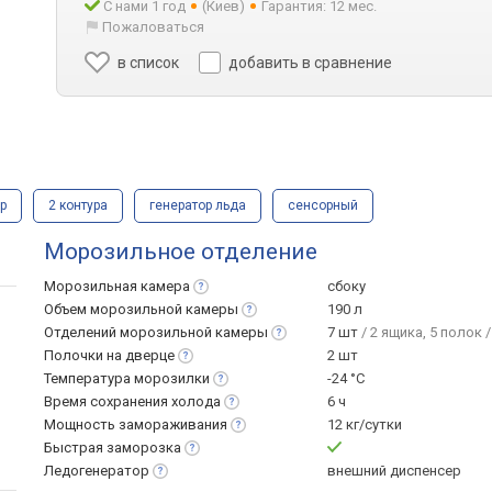
С нами 1 год
(Киев)
Гарантия: 12 мес.
Пожаловаться
в список
добавить в сравнение
р
2 контура
генератор льда
сенсорный
Морозильное отделение
Морозильная
камера
сбоку
Объем морозильной
камеры
190 л
Отделений морозильной
камеры
7 шт
/ 2 ящика, 5 полок /
Полочки на
дверце
2 шт
Температура
морозилки
-24 °C
Время сохранения
холода
6 ч
Мощность
замораживания
12 кг/сутки
Быстрая
заморозка
Ледогенератор
внешний диспенсер