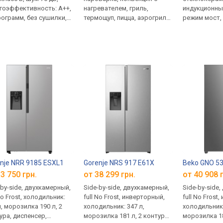
гоэффективность: A++,
нагревателем, гриль,
индукционные
рограмм, без сушилки,
термощуп, пицца, аэрогриль,
режим мост,
ка паром, Wi-Fi,
своя программа, дисплей,
тепла, автож
ветка
умный дом, защита от детей,
автоматика 
дверца 3 стекла,
функция пауз
телескопические
детей
направляющие
nje NRR 9185 ESXL1
Gorenje NRS 917 E61X
Beko GNO 5
3 750 грн.
от 38 299 грн.
от 40 908 
-by-side, двухкамерный,
Side-by-side, двухкамерный,
Side-by-side
No Frost, холодильник:
full No Frost, инверторный,
full No Frost
л, морозилка 190 л, 2
холодильник: 347 л,
холодильник:
ура, диспенсер,
морозилка 181 л, 2 контура,
морозилка 18