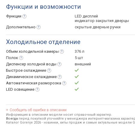
Функции и возможности
Функции
LED дисплей
индикатор закрытия дверцы
Дополнительно
скрытые дверные ручки
Холодильное отделение
Объем холодильной
камеры
376 л
Полок
5 шт
Диспенсер холодной
воды
внешний
Быстрое
охлаждение
Динамическое
охлаждение
Автоматическая
разморозка
LED
освещение
Сообщить об ошибке в описании
Информация в описании модели носит справочный характер.
Всегда
перед покупкой уточняйте у менеджера интернет-магазина характе
Каталог Gorenje 2026
- новинки, хиты продаж и самые актуальные модели G