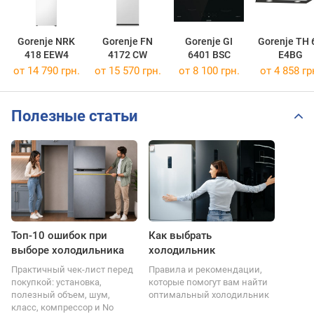
Gorenje NRK
Gorenje FN
Gorenje GI
Gorenje TH 
418 EEW4
4172 CW
6401 BSC
E4BG
от 14 790 грн.
от 15 570 грн.
от 8 100 грн.
от 4 858 гр
Полезные статьи
Топ-10 ошибок при
Как выбрать
выборе холодильника
холодильник
Практичный чек-лист перед
Правила и рекомендации,
покупкой: установка,
которые помогут вам найти
полезный объем, шум,
оптимальный холодильник
класс, компрессор и No