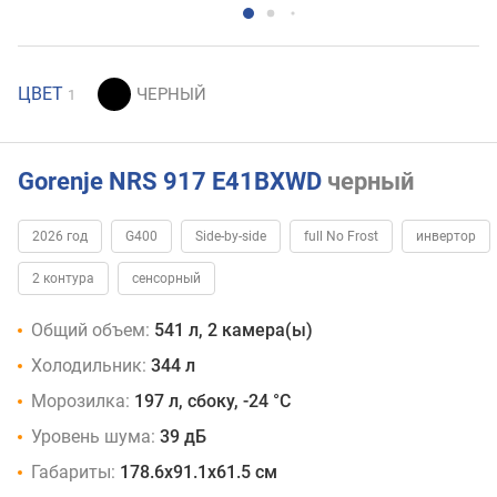
ЦВЕТ
1
Gorenje NRS 917 E41BXWD
черный
2026 год
G400
Side-by-side
full No Frost
инвертор
2 контура
сенсорный
Общий объем:
541 л, 2 камера(ы)
Холодильник:
344 л
Морозилка:
197 л, сбоку, -24 °C
Уровень шума:
39 дБ
Габариты:
178.6х91.1х61.5 см