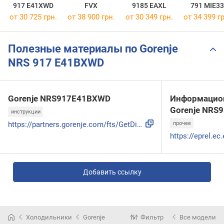
917 E41XWD
FVX
9185 EAXL
791 MIE33
от 30 725 грн.
от 38 900 грн.
от 30 349 грн.
от 34 399 гр
Полезные материалы по Gorenje
NRS 917 E41BXWD
Gorenje NRS917E41BXWD
Информацион
Gorenje NRS
инструкции
https://partners.gorenje.com/fts/GetDigitDoc.aspx?sifra=200...
прочее
Добавить ссылку
Холодильники
Gorenje
Фильтр
Все модели