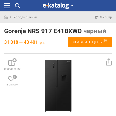
Холодильники
Фильтр
Искали
раньше
Gorenje NRS 917 E41BXWD
черный
39
31 318 — 43 401
СРАВНИТЬ ЦЕНЫ
грн.
в сравнение
в список