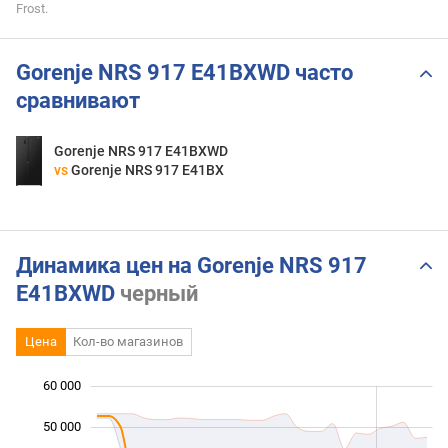
Frost.
Gorenje NRS 917 E41BXWD часто
сравнивают
Gorenje NRS 917 E41BXWD
vs
Gorenje NRS 917 E41BX
Динамика цен на Gorenje NRS 917
E41BXWD
черный
Цена
Кол-во магазинов
60 000
 000
 000
0
50 000