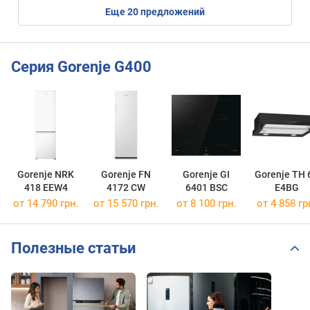
eще
20
предложений
Серия Gorenje G400
Gorenje NRK
Gorenje FN
Gorenje GI
Gorenje TH 
418 EEW4
4172 CW
6401 BSC
E4BG
от 14 790 грн.
от 15 570 грн.
от 8 100 грн.
от 4 858 гр
Полезные статьи