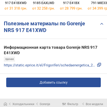
917 E41BXWD
9185 EAXLWD
917 E41BX
791 MIE33
от 31 318 грн.
от 32 258 грн.
от 28 799 грн.
от 34 399 гр
Полезные материалы по Gorenje
NRS 917 E41XWD
Информационная карта товара Gorenje NRS 917
E41XWD
прочее
https://static.eprice.it/el/Frigoriferi/schedaenergetica_24...
Добавить ссылку
Холодильники
Gorenje
Фильтр
Все модели