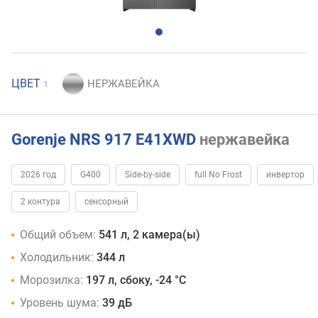
ЦВЕТ
1
Gorenje NRS 917 E41XWD
нержавейка
2026 год
G400
Side-by-side
full No Frost
инвертор
2 контура
сенсорный
Общий объем:
541 л, 2 камера(ы)
Холодильник:
344 л
Морозилка:
197 л, сбоку, -24 °C
Уровень шума:
39 дБ