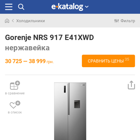
Холодильники
Фильтр
Искали
раньше
Gorenje NRS 917 E41XWD
нержавейка
35
30 725 — 38 999
СРАВНИТЬ ЦЕНЫ
грн.
в сравнение
в список