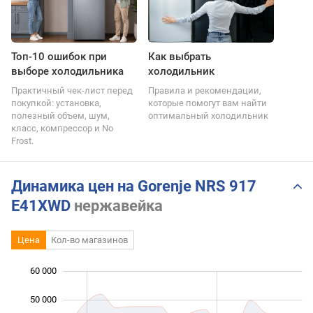
Топ-10 ошибок при
Как выбрать
выборе холодильника
холодильник
Практичный чек-лист перед
Правила и рекомендации,
покупкой: установка,
которые помогут вам найти
полезный объем, шум,
оптимальный холодильник
класс, компрессор и No
Frost.
Динамика цен на Gorenje NRS 917
E41XWD
нержавейка
Цена
Кол-во магазинов
 000
 000
 000
 000
 000
0
60 000
50 000