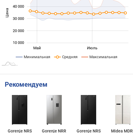
40 000
Цена
15 000
30 000
20 000
10 000
Сент.
Март
Май
Июль
L
Минимальная
Средняя
Максимальная
Рекомендуем
Gorenje NRS
Gorenje NRR
Gorenje NRS
Midea MDR