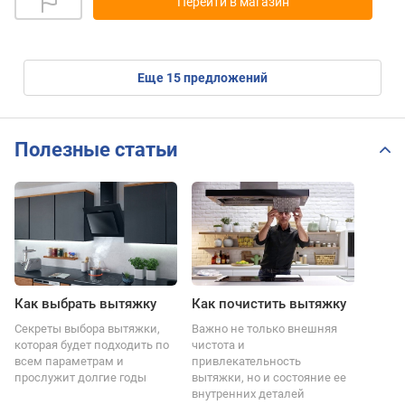
Перейти в магазин
eще
15
предложений
Полезные статьи
Как выбрать вытяжку
Как почистить вытяжку
Секреты выбора вытяжки,
Важно не только внешняя
которая будет подходить по
чистота и
всем параметрам и
привлекательность
прослужит долгие годы
вытяжки, но и состояние ее
внутренних деталей