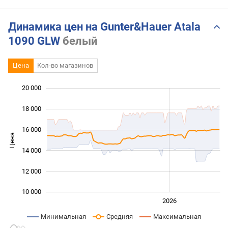
Динамика цен на Gunter&Hauer Atala
1090 GLW
белый
Цена
Кол-во магазинов
20 000
 000
 000
 000
18 000
16 000
Цена
10 000
14 000
12 000
10 000
2024
2025
2028
2026
L
Минимальная
Средняя
Максимальная