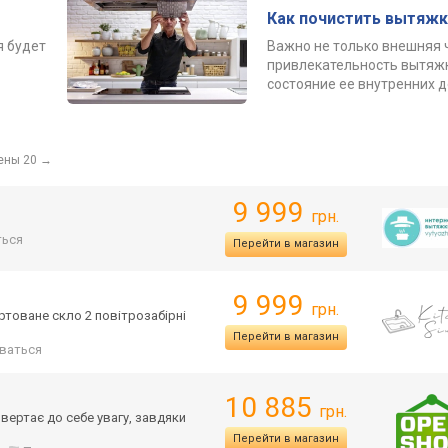
Как почистить вытяжк
я будет
Важно не только внешняя 
привлекательность вытяжк
состояние ее внутренних 
ены 20
→
9 999
грн.
ься
Перейти в магазин
9 999
грн.
товане скло 2 повітрозабірні
Перейти в магазин
ваться
10 885
грн.
ивертає до себе увагу, завдяки
Перейти в магазин