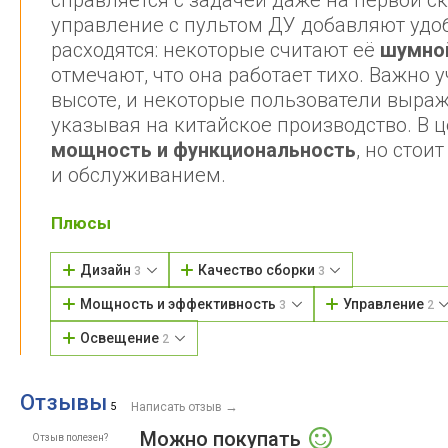
справляется с задачей даже на первой с
управление с пультом ДУ добавляют удо
расходятся: некоторые считают её
шумной
отмечают, что она работает тихо. Важно 
высоте, и некоторые пользователи выр
указывая на китайское производство. В
мощность и функциональность
, но сто
и обслуживанием.
Плюсы
Дизайн
Качество сборки
3
3
Мощность и эффективность
Управление
3
2
Освещение
2
Отзывы
→
5
Написать отзыв
Можно покупать
Отзыв полезен?