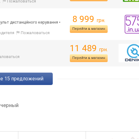
.
Пожаловаться
8 999
грн.
Пульт дистанційного керування •
Перейти в магазин
одителя
Пожаловаться
11 489
грн.
аловаться
Перейти в магазин
ще
15
предложений
Q
черный