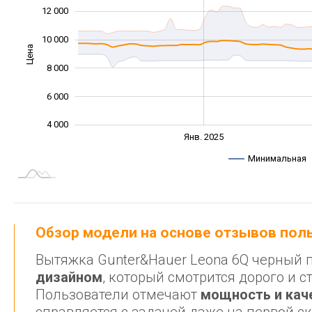
12 000
10 000
Цена
10 000
8 000
6 000
4 000
Янв. 2027
Июль
Янв. 2025
L
Минимальная
Обзор модели на основе отзывов по
Вытяжка Gunter&Hauer Leona 6Q черный
дизайном
, который смотрится дорого и 
Пользователи отмечают
мощность и кач