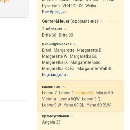
8 грн.
Pyramida
VENTOLUX
Weilor
Все бренды
Gunter&Hauer
(
оформление
)
Т-образная
Brita 60
Brita 90
цилиндрическая
Ersel
Margarette
Margarette B
Margarette W
Margaretka BL
Margaretka IX
Margarette Gold
Margaretka 3D BL
Margarette Wall BL
Еще модели
↓
наклонная
Leona 7
Leona 9
Leona 6Q
Marta 60
Victoria
Leona 6QW
Leona 9 Q
Leona 9 W
Yana 60 BL
Yana 60 BLW
прямоугольная
Angela 35