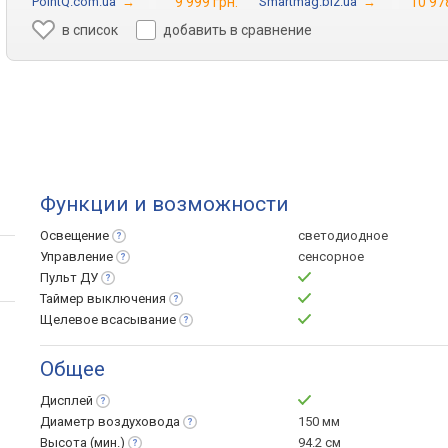
PointQ.com.ua
→
9 999 грн.
Smartmag.biz.ua
→
10 97
в список
добавить в сравнение
Функции и возможности
Освещение
светодиодное
Управление
сенсорное
Пульт
ДУ
Таймер
выключения
Щелевое
всасывание
Общее
Дисплей
Диаметр
воздуховода
150 мм
Высота
(мин.)
94.2 см