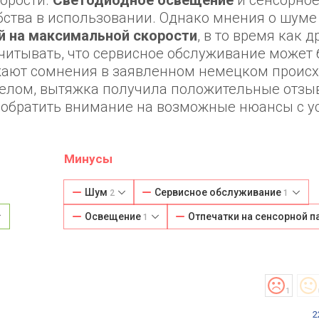
корости.
Светодиодное освещение
и сенсорно
бства в использовании. Однако мнения о шуме
 на максимальной скорости
, в то время как д
учитывать, что сервисное обслуживание может 
ажают сомнения в заявленном немецком проис
 целом, вытяжка получила положительные отзы
ит обратить внимание на возможные нюансы с у
Минусы
Шум
Сервисное обслуживание
2
1
Освещение
Отпечатки на сенсорной 
1
1
2