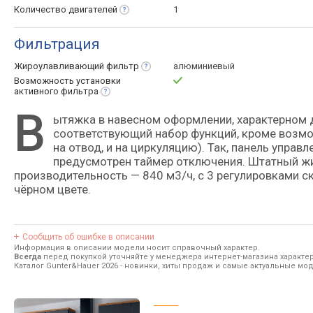
Количество
двигателей
1
Фильтрация
Жироулавливающий
фильтр
алюминиевый
Возможность установки
активного
фильтра
В
ытяжка в навесном оформлении, характерном для устройств топового класса; имеет почти весь
соответствующий набор функций, кроме возмо
на отвод, и на циркуляцию). Так, панель управ
предусмотрен таймер отключения. Штатный ж
производительность — 840 м3/ч, с 3 регулировками с
чёрном цвете.
Сообщить об ошибке в описании
Информация в описании модели носит справочный характер.
Всегда
перед покупкой уточняйте у менеджера интернет-магазина характе
Каталог Gunter&Hauer 2026
- новинки, хиты продаж и самые актуальные мод