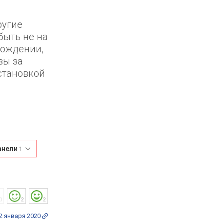
е
ругие
быть не на
хождении,
вы за
становкой
панели
1
0
2
2
2 января 2020