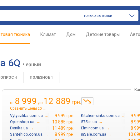
только вытяжки
товая техника
Климат
Дом
Детские товары
Авт
na 6Q
черный
ВОПРОС
ПОЛЕЗНОЕ
4
1
Ка
8 999
12 889
грн.
от
до
Сравнить цены
→
20
Vytyazhka.com.ua
→
9 999 грн.
Kitchen-sinks.com.ua
→
9 99
Openshop.ua
→
10 885 грн.
575.in.ua
→
8 99
Denika.ua
→
11 489 грн.
Elmir.com.ua
→
8 99
Santehico.com.ua
→
8 999 грн.
inSale.com.ua
→
10 69