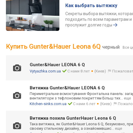
Как выбрать вытяжку
Секреты выбора вытяжки, котора
подходить по всем параметрам и
прослужит долгие годы
Купить Gunter&Hauer Leona 6Q
черный
Все ц
Gunter&Hauer LEONA 6 Q
Vytyazhka.com.ua
С нами 8 лет
(Киев)
Пожаловат
Витяжка Gunter&Hauer LEONA 6 Q
Периметральне всмоктування Фронтальна панель: загар
вентилятори з тефлоновим покриттям Більш тих
... еще
Kitchen-sinks.com.ua
С нами 6 лет
(Киев)
Пожало
Витяжка похила GunterHauer Leona 6 Q
Така витяжка, як Gunter&Hauer Leona 6 Q, безумовно, пр
своєму стильному дизайну, а ознайомившис
... еще