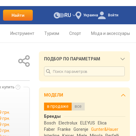
RU
Найти
Украина
Войти
о
Инструмент
Туризм
Спорт
Мода и аксессуары
ПОДБОР ПО ПАРАМЕТРАМ
к купить
МОДЕЛИ
в продаже
все
9 грн.
Бренды
9 грн.
Bosch
Electrolux
ELEYUS
Elica
9 грн.
Faber
Franke
Gorenje
Gunter&Hauer
0 грн.
Interline
Kaiser
Miele
Minola
Perfelli