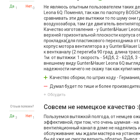
Да
Нет
Не являюсь опытным пользователем таких де
1
0
Leona 6Q. Поменял, так как по паспорту BOSCH
сравнивать эти две вытяжки то по шуму они 
воздухозабора, там где двигатель вентилятор
Качество изготовления - у Gunter&Hauer Leo
верхней горизонтальной плоскости корпуса от
прокладка(для пластикового переходника от
корпус мотора вентилятора а у Gunter&Hauer
к вентканалу (2 перегиба 90 град. длина трас
1м. от вытяжки: 1 скорость - 54Дб, 2 - 62Дб, 
внешнему виду Gunter&Hauer Leona 6Q выгляд
надежности ничего не скажу так как купил м
Качество сборки, по штрих коду - Германия
Думал будет по тише и более производит
Обсудить
Совсем не немецкое качество :
Отзыв полезен?
Да
Нет
Пользуемся вытяжкой полгода, от немцев ожид
3
1
эффективной, при том, что очень шумная - на
вентиляционный канал в доме не надеялись и
обслуживание: мы ждали мастера на установку
бы её уже не смогли вернуть обратно. Вывод