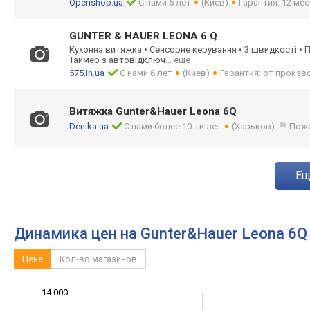
Openshop.ua
С нами 5 лет
(Киев)
Гарантия: 12 мес
GUNTER & HAUER LEONA 6 Q
Кухонна витяжка • Сенсорне керування • 3 швидкості • 
Таймер з автовідключ
... еще
575.in.ua
С нами 6 лет
(Киев)
Гарантия: от произв
Витяжка Gunter&Hauer Leona 6Q
Denika.ua
С нами более 10-ти лет
(Харьков)
Пож
e
Динамика цен на Gunter&Hauer Leona 6
Цена
Кол-во магазинов
14 000
16 000
2 000
0