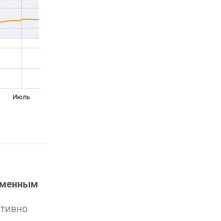
Июль
еменным
ктивно