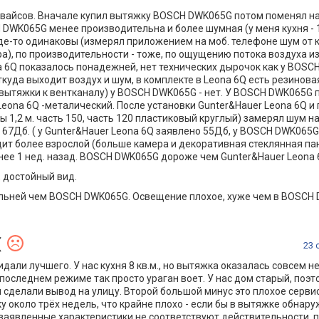
вайсов. Вначале купил вытяжку BOSCH DWK065G потом поменял на
 DWK065G менее производительна и более шумная (у меня кухня - 16
где-то одинаковы (измерял приложением на моб. телефоне шум от
а), по производительности - тоже, по ощущению потока воздуха и
na 6Q показалось понадежней, нет технических дырочок как у BOSC
куда выходит воздух и шум, в комплекте в Leona 6Q есть резинова
 вытяжки к вентканалу) у BOSCH DWK065G - нет. У BOSCH DWK065G
 Leona 6Q -металический. После установки Gunter&Hauer Leona 6Q 
сы 1,2 м. часть 150, часть 120 пластиковый круглый) замерял шум н
3 - 67Дб. ( у Gunter&Hauer Leona 6Q заявлено 55Дб, у BOSCH DWK065
ит более взрослой (больше камера и декоративная стеклянная пан
енее 1 нед. назад. BOSCH DWK065G дороже чем Gunter&Hauer Leona 
, достойный вид.
ельней чем BOSCH DWK065G. Освещение плохое, хуже чем в BOSCH
(
23 
али лучшего. У нас кухня 8 кв.м., но вытяжка оказалась совсем н
 последнем режиме так просто ураган воет. У нас дом старый, поэт
 сделали вывод на улицу. Второй большой минус это плохое серви
 около трёх недель, что крайне плохо - если бы в вытяжке обнару
: заявленные характеристики не соответствуют действительности,