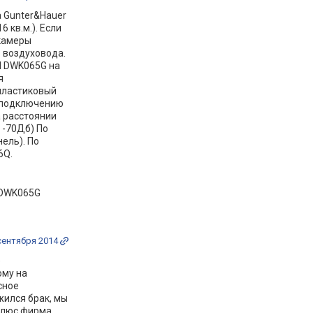
 Gunter&Hauer
 кв.м.). Если
 камеры
з воздуховода.
H DWK065G на
я
 пластиковый
и подключению
а расстоянии
G -70Дб) По
ель). По
6Q.
 DWK065G
сентября 2014
е
ому на
сное
жился брак, мы
 плюс фирма