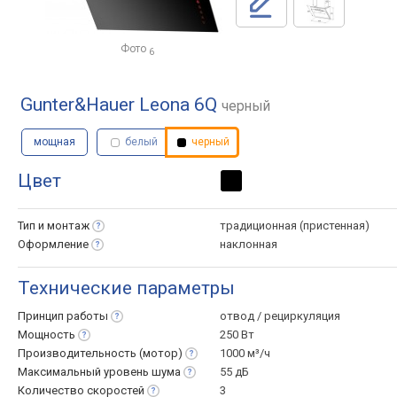
Фото
6
Gunter&Hauer Leona 6Q
черный
мощная
белый
черный
Цвет
Тип и
монтаж
традиционная (пристенная)
Оформление
наклонная
Технические параметры
Принцип
работы
отвод / рециркуляция
Мощность
250 Вт
Производительность
(мотор)
1000 м³/ч
Максимальный уровень
шума
55 дБ
Количество
скоростей
3