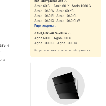
полновстраиваемая
Atala 60 BL
Atala 60 IX
Atala 1060 G
Atala 1060 W
Atala 60 KGL
Atala 1060 BI
Atala 1060 GL
Atala 1060 IX
Atala 1060 GLW
Еще модели
↓
с выдвижной
панелью
Agna 600 B
Agna 600 X
Agna 1000 GL
Agna 1000 IX
ать и
;
Вопросы и пожелания по подбору модели →
о в