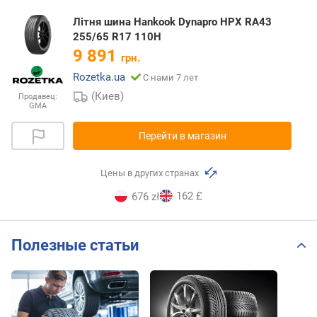
Літня шина Hankook Dynapro HPX RA43
255/65 R17 110H
9 891
грн.
Rozetka.ua
С нами 7 лет
(Киев)
Продавец:
GMA
Перейти в магазин
Цены в других странах
162 £
676 zł
Полезные статьи