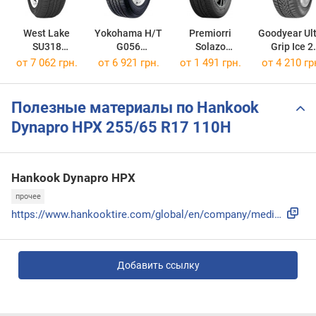
West Lake
Yokohama H/T
Premiorri
Goodyear Ul
SU318
G056
Solazo
Grip Ice 2
255/65 R17 110H
255/65 R17 114H
175/70 R13 82H
215/65 R16 
от
7 062 грн.
от
6 921 грн.
от
1 491 грн.
от
4 210 гр
Полезные материалы по Hankook
Dynapro HPX 255/65 R17 110H
Hankook Dynapro HPX
прочее
https://www.hankooktire.com/global/en/company/media-list/me...
Добавить ссылку