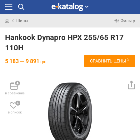
Шины
Фильтр
Искали
раньше
Hankook Dynapro HPX 255/65 R17
110H
5
5 183 — 9 891
СРАВНИТЬ ЦЕНЫ
грн.
в сравнение
в список