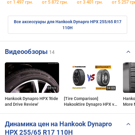
от 1 497 грн.
от
5 872 грн.
от 3 401 грн.
от
5 257 гр
Все аксессуары для Hankook Dynapro HPX 255/65 R17
110H
Видеообзоры
14
Hankook Dynapro HPX 'Ride
[Tire Comparison]
Hanko
and Drive Review'
Hakooktire Dynapro HPX vs
More M
Continental CrossContact
Treadl
LX
Динамика цен на Hankook Dynapro
HPX 255/65 R17 110H