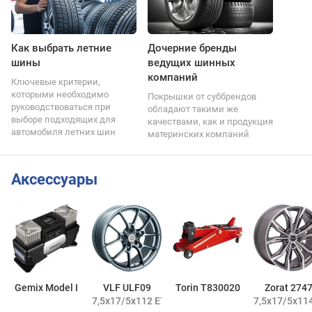
Как выбрать летние
Дочерние бренды
шины
ведущих шинных
компаний
Ключевые критерии,
которыми необходимо
Покрышки от суббрендов
руководствоваться при
обладают такими же
выборе подходящих для
качествами, как и продукция
автомобиля летних шин
материнских компаний
Аксессуары
Gemix Model I
VLF ULF09
Torin T830020
Zorat 274
7,5x17/5x112 ET38 DIA66,6
7,5x17/5x114