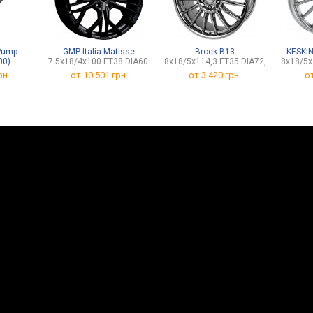
Pump
GMP Italia Matisse
Brock B13
KESKIN
00)
7.5x18/4x100 ET38 DIA60.1
8x18/5x114,3 ET35 DIA72,6
8x18/5x
рн.
от
10 501 грн.
от
3 420 грн.
о