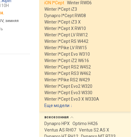
t Alpin
Falken Eurowinter HS02 Pro
Continental VikingCo
iON I*Cept
Winter RW06
110H
235/65 R18 110V
235/65 R18 110T
Winter I*Cept iZ3
н.
от
7 774 грн.
от
10 770 грн.
Dynapro I*Cept RW08
UV, зимняя
легковая / SUV, зимняя
легковая / SUV, зимн
Winter I*Cept iZ3 X
Winter I*Cept X RW10
ть
сравнить
сравнить
Winter I*Cept LV RW12
Winter I*Cept RS W442
Winter I*Pike LV RW15
Winter I*Cept Evo W310
Winter I*Cept iZ2 W616
Winter I*Cept RS2 W452
Winter I*Cept RS3 W462
Winter I*Pike RS2 W429
Winter I*Cept Evo2 W320
Winter I*Cept Evo3 W330
Winter I*Cept Evo3 X W330A
Еще модели
↓
всесезонная
Dynapro HPX
Optimo H426
Ventus AS RH07
Ventus S2 AS X
Dynapro HT RH12
Dynapro MT RT03