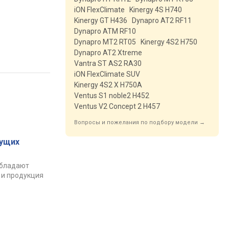
iON FlexClimate
Kinergy 4S H740
Kinergy GT H436
Dynapro AT2 RF11
Dynapro ATM RF10
Dynapro MT2 RT05
Kinergy 4S2 H750
Dynapro AT2 Xtreme
Vantra ST AS2 RA30
iON FlexClimate SUV
Kinergy 4S2 X H750A
Ventus S1 noble2 H452
Ventus V2 Concept 2 H457
Вопросы и пожелания по подбору модели →
ущих
обладают
 и продукция