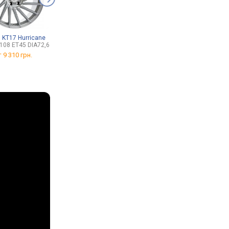
 KT17 Hurricane
WSP Italy W670
Armer ARM-120R
108 ET45 DIA72,6
8x18/5x120 ET34 DIA72,6
от 1 327 грн.
т
9 310 грн.
от
6 210 грн.