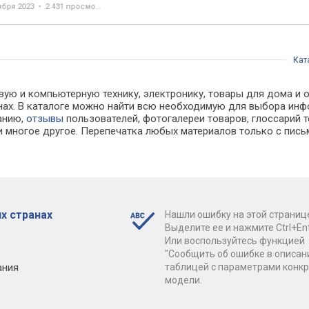
ября 2023
2 431 просмотр
Кат
вую и компьютерную технику, электронику, товары для дома и о
зинах. В каталоге можно найти всю необходимую для выбора и
ванию,
отзывы
пользователей, фотогалереи товаров, глоссарий т
 многое другое. Перепечатка любых материалов только с пись
х странах
Нашли ошибку на этой страниц
Выделите ее и нажмите Ctrl+Ent
Или воспользуйтесь функцией
"Сообщить об ошибке в описан
ания
таблицей с параметрами конк
модели.