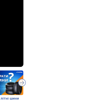
 літні шини
Дочірні бренди
15 найпоширеніш
провідних шинних
питань про шини
компаній