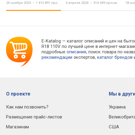
20 ноября 2023
1 415 891 просмотр
5 апреля 2024
314 549 просмотров
18 но
HankookTire
E-Katalog
— каталог описаний и цен на быто
R18 110V по лучшей цене в интернет-мага
подробные
описания
, поиск товара по наз
рекомендации
экспертов,
каталог брендов
и
О проекте
Мы в други
Как нам позвонить?
Украина
Размещение прайс-листов
Великобрит
Магазинам
США