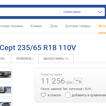
только шины
товая техника
Климат
Дом
Детские товары
Авт
Cept 235/65 R18 110V
РОС
ПОЛЕЗНОЕ
АКСЕССУАРЫ
1
10+
Товар устарел
11 256
грн.
Сезон: зимняя; Тип: легковая / SUV;
в список
добавить в сравнени