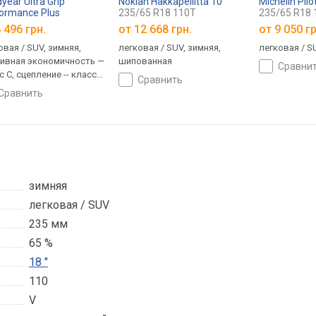
year Ultra Grip
Nokian Hakkapeliitta 10
Michelin Pilo
ormance Plus
235/65 R18 110T
235/65 R18 
65 R18 110V
 496 грн.
от
12 668 грн.
от
9 050 гр
овая / SUV, зимняя,
легковая / SUV, зимняя,
легковая / S
ивная экономичность —
шипованная
сравни
с C, сцепление -- класс
сравнить
ум 72 дБ
сравнить
зимняя
легковая / SUV
235 мм
65 %
18 "
110
V