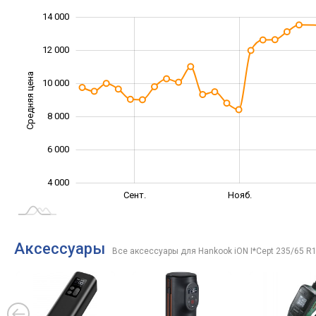
14 000
16 000
2 000
0
12 000
Средняя цена
10 000
10 000
8 000
6 000
4 000
Июль
Сент.
Сент.
Нояб.
L
Аксессуары
Все аксессуары для Hankook iON I*Cept 235/65 R