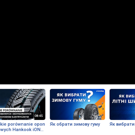
kie porównanie opon
Як обрати зимову гуму
Як вибрати
owych Hankook iON
pt | EV REPAIR