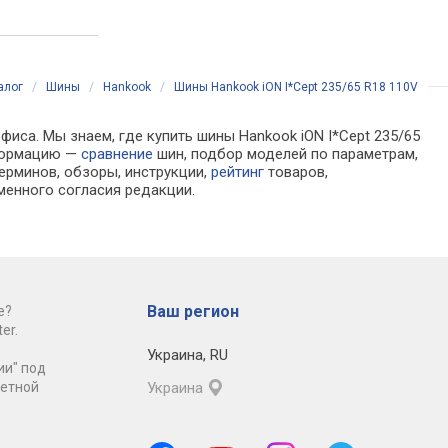
алог
/
Шины
/
Hankook
/
Шины Hankook iON I*Cept 235/65 R18 110V
фиса. Мы знаем, где купить шины Hankook iON I*Cept 235/65
нформацию —
сравнение
шин, подбор моделей по параметрам,
ерминов, обзоры, инструкции,
рейтинг
товаров,
менного согласия редакции.
Ваш регион
е?
er.
Украина
,
RU
ии" под
ретной
Украина