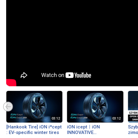
[Hankook Tire] iON i*cept
iON iceptㅣiON
Szyb
: EV-specific winter tires
INNOVATIVE
zim
TECHNOLOGYㅣ
i*ce