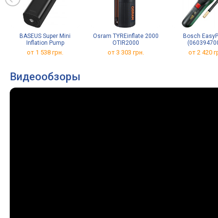
BASEUS Super Mini
Osram TYREinflate 2000
Bosch Easy
Inflation Pump
OTIR2000
(06039470
от 1 538 грн.
от 3 303 грн.
от 2 420 г
Видеообзоры