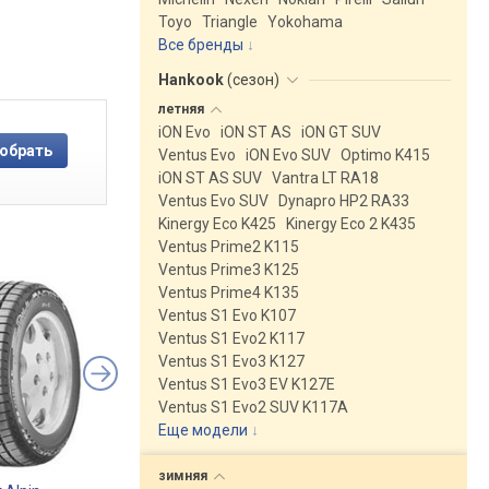
Toyo
Triangle
Yokohama
Все бренды
Hankook
(
сезон
)
летняя
iON Evo
iON ST AS
iON GT SUV
Ventus Evo
iON Evo SUV
Optimo K415
iON ST AS SUV
Vantra LT RA18
Ventus Evo SUV
Dynapro HP2 RA33
Kinergy Eco K425
Kinergy Eco 2 K435
Ventus Prime2 K115
Ventus Prime3 K125
Ventus Prime4 K135
Ventus S1 Evo K107
Ventus S1 Evo2 K117
Ventus S1 Evo3 K127
Ventus S1 Evo3 EV K127E
Ventus S1 Evo2 SUV K117A
Еще модели
↓
зимняя