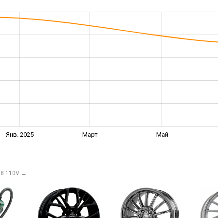
Янв. 2025
Март
Май
18 110V
→