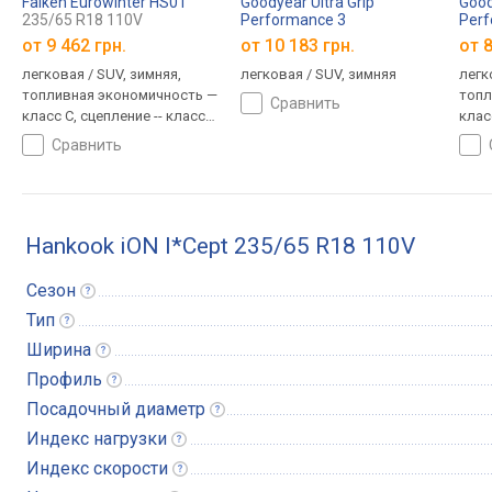
Falken Eurowinter HS01
Goodyear Ultra Grip
Good
235/65 R18 110V
Performance 3
Perf
235/65 R18 110V
235/
от
9 462 грн.
от
10 183 грн.
от
8
легковая / SUV, зимняя,
легковая / SUV, зимняя
легк
топливная экономичность —
топл
сравнить
класс C, сцепление -- класс
клас
B, шум 71 дБ
C, ш
сравнить
Hankook iON I*Cept 235/65 R18 110V
Сезон
Тип
Ширина
Профиль
Посадочный
диаметр
Индекс
нагрузки
Индекс
скорости