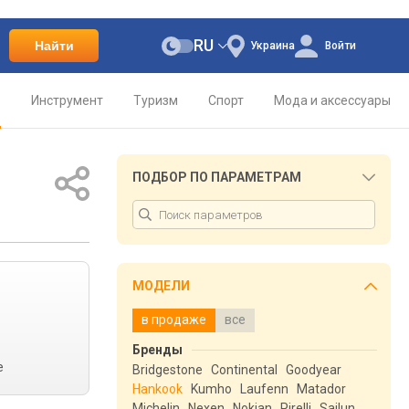
RU
Найти
Украина
Войти
о
Инструмент
Туризм
Спорт
Мода и аксессуары
ПОДБОР ПО ПАРАМЕТРАМ
МОДЕЛИ
в продаже
все
Бренды
е
Bridgestone
Continental
Goodyear
Hankook
Kumho
Laufenn
Matador
Michelin
Nexen
Nokian
Pirelli
Sailun