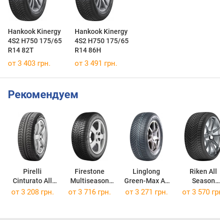
Hankook Kinergy
Hankook Kinergy
4S2 H750 175/65
4S2 H750 175/65
R14 82T
R14 86H
от 3 403 грн.
от 3 491 грн.
Рекомендуем
Pirelli
Firestone
Linglong
Riken All
Cinturato All
Multiseason
Green-Max All
Season
Season Plus
Gen02
Season
175/65 R14 
от
3 208 грн.
от
3 716 грн.
от
3 271 грн.
от
3 570 гр
175/65 R14 82T
175/65 R14 82T
175/65 R14 82T