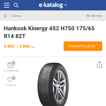
Шины
Фильтр
Искали
раньше
Hankook Kinergy 4S2 H750 175/65
R14 82T
9
3 403 — 3 846
СРАВНИТЬ ЦЕНЫ
грн.
в сравнение
в список