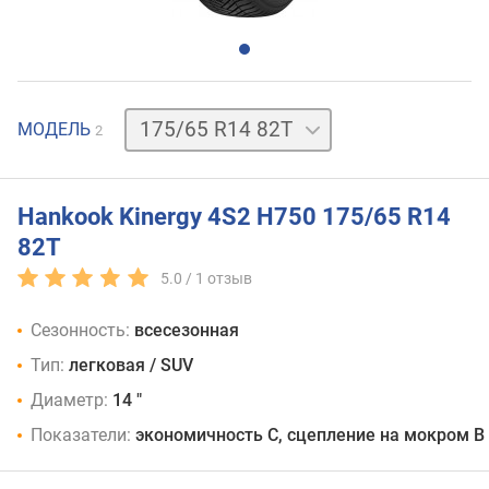
175/65
МОДЕЛЬ
2
R14
86
H
Hankook Kinergy 4S2 H750 175/65 R14
82T
5.0 /
1
отзыв
Сезонность:
всесезонная
Тип:
легковая / SUV
Диаметр:
14 "
Показатели:
экономичность C, сцепление на мокром B