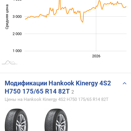
Средняя цена
3 000
1 500
2 000
1 000
2024
2025
2028
2026
L
Модификации Hankook Kinergy 4S2
H750 175/65 R14 82T
2
Цены на Hankook Kinergy 4S2 H750 175/65 R14 82T