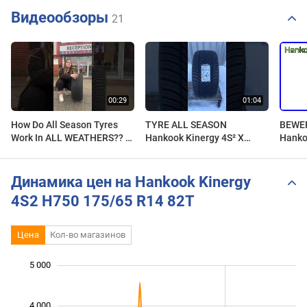
Видеообзоры
21
How Do All Season Tyres
TYRE ALL SEASON
BEWER
Work In ALL WEATHERS?? |
Hankook Kinergy 4S² X
Hanko
Hankook Ventus H750
H750A 275/30 R20 97Y XL
XL. W
Kinergy 4S #shorts
Einzel
Динамика цен на Hankook Kinergy
4S2 H750 175/65 R14 82T
Цена
Кол-во магазинов
 000
 500
 500
 000
500
0
5 000
4 000