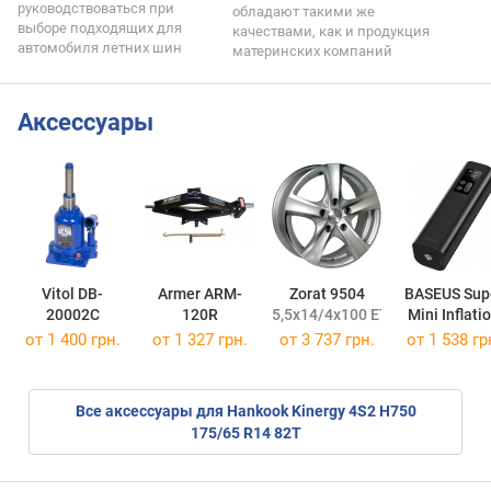
руководствоваться при
обладают такими же
выборе подходящих для
качествами, как и продукция
автомобиля летних шин
материнских компаний
Аксессуары
Vitol DB-
Armer ARM-
Zorat 9504
BASEUS Sup
20002C
120R
5,5x14/4x100 ET43 DIA60,1
Mini Inflati
Pump
от 1 400 грн.
от 1 327 грн.
от
3 737 грн.
от 1 538 гр
Все аксессуары для Hankook Kinergy 4S2 H750
175/65 R14 82T