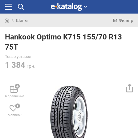
Шины
Фильтр
Искали
раньше
Hankook Optimo K715 155/70 R13
75T
Товар устарел
1 384
грн.
в сравнение
в список