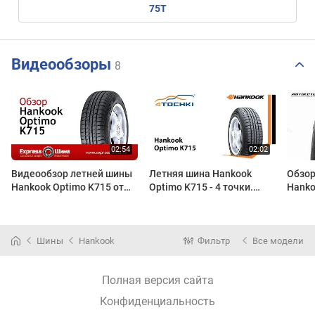
75T
Видеообзоры
8
Видеообзор летней шины
Летняя шина Hankook
Обзор
Hankook Optimo K715 от
Optimo K715 - 4 точки.
Hanko
Express-Шины
Шины и диски 4точки -
Автос
Wheels & Tyres
Шины
Hankook
Фильтр
Все модели
Полная версия сайта
Конфиденциальность