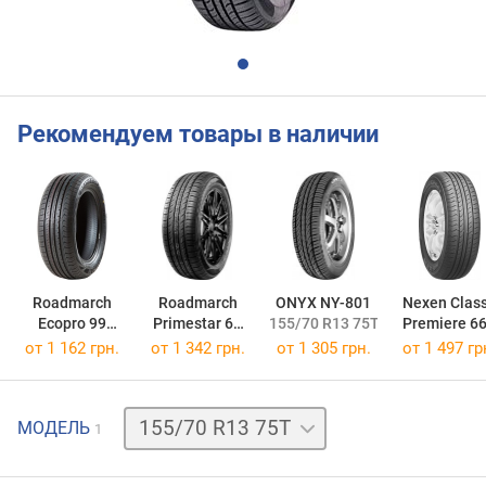
Рекомендуем товары в наличии
Roadmarch
Roadmarch
ONYX NY-801
Nexen Clas
Ecopro 99
Primestar 66
155/70 R13 75T
Premiere 6
155/70 R13 75T
155/70 R13 75T
155/70 R13 
от
1 162 грн.
от
1 342 грн.
от
1 305 грн.
от
1 497 гр
МОДЕЛЬ
1