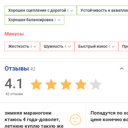
Хорошее сцепление с дорогой
Устойчивость к аквапл
8
Хорошая балансировка
3
Минусы
Жесткость
Шумность
Быстрый износ
Пр
4
4
4
Отзывы
42
4.1
42
отзыва
зимняя мараногони
Попадутся по 
ктаюсь 4 года-доволет,
цене конечно во
летнюю куплю такую же