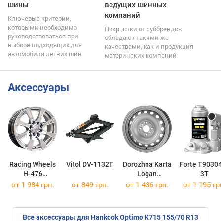
шины
ведущих шинных
компаний
Ключевые критерии,
которыми необходимо
Покрышки от суббрендов
руководствоваться при
обладают такими же
выборе подходящих для
качествами, как и продукция
автомобиля летних шин
материнских компаний
Аксессуары
Racing Wheels
Vitol DV-1132T
Dorozhna Karta
Forte T9030
H-476
Logan
3T
5x13/4x114,3 ET38 DIA67,1
5,5x13/4x100 ET43 DIA60
от
1 984 грн.
от 849 грн.
от
1 436 грн.
от 1 195 гр
Все аксессуары для Hankook Optimo K715 155/70 R13