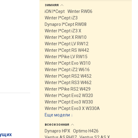
зимняя
iON I*Cept
Winter RW06
Winter I*Cept iZ3
Dynapro I*Cept RW08
Winter I*Cept iZ3 X
Winter I*Cept X RW10
Winter I*Cept LV RW12
Winter I*Cept RS W442
Winter I*Pike LV RW15
Winter I*Cept Evo W310
Winter I*Cept iZ2 W616
Winter I*Cept RS2 W452
Winter I*Cept RS3 W462
Winter I*Pike RS2 W429
Winter I*Cept Evo2 W320
Winter I*Cept Evo3 W330
Winter I*Cept Evo3 X W330A
Еще модели
↓
всесезонная
Dynapro HPX
Optimo H426
ущих
Ventus AS RH07
Ventus S2 AS X