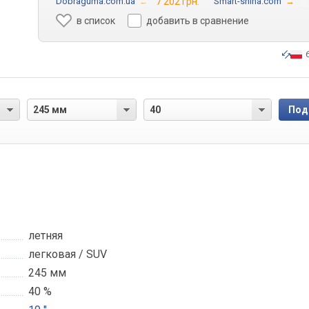
Dobraguma.com.ua
→
7 202 грн.
Smart-shina.com
→
в список
добавить в сравнение
летняя
легковая / SUV
245 мм
40 %