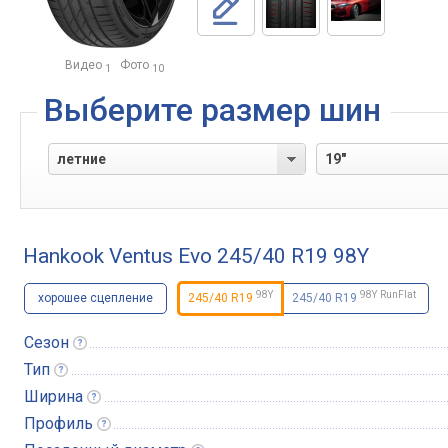
Видео
Фото
1
10
Выберите размер шин
Hankook Ventus Evo 245/40 R19 98Y
98
Y
98
Y
RunFlat
хорошее сцепление
245/40 R19
245/40 R19
Сезон
Тип
Ширина
Профиль