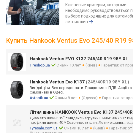
Ключевые критерии, которыми
необходимо руководствоваться п
выборе подходящих для автомоб
летних шин
Купить Hankook Ventus Evo 245/40 R19 
Hankook Ventus EVO K137 245/40 R19 98Y XL
Tireshop.ua
С нами 10 лет
(Киев)
Гарантия: от пр
Hankook Ventus Evo K137
(245/40R19 98Y XL)
Вигідні ціни. Без передоплати. Працюємо з ПДВ. Акції т
Самовивіз в Одесі.
Avtopik.ua
С нами 8 лет
(Одесса)
Гарантия: от пр
Літня шина HANKOOK Ventus Evo K137 245/40R
Диаметр шины: 19" * Индекс нагрузки шины: 98/750 * Ин
профиля шины: 40 * Сезонность шин: Летние шины
... ещ
Tyresale.com.ua
С нами 10 лет
(Киев)
Гарантия: о