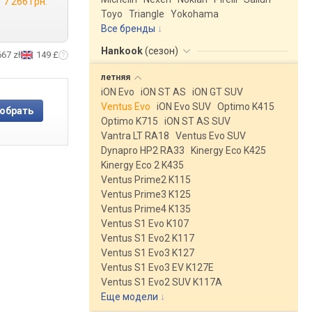
7 266 грн.
Toyo
Triangle
Yokohama
Все бренды
Hankook
(
сезон
)
667 zł
149 £
летняя
iON Evo
iON ST AS
iON GT SUV
Ventus Evo
iON Evo SUV
Optimo K415
Optimo K715
iON ST AS SUV
Vantra LT RA18
Ventus Evo SUV
Dynapro HP2 RA33
Kinergy Eco K425
Kinergy Eco 2 K435
Ventus Prime2 K115
Ventus Prime3 K125
Ventus Prime4 K135
Ventus S1 Evo K107
Ventus S1 Evo2 K117
Ventus S1 Evo3 K127
Ventus S1 Evo3 EV K127E
Ventus S1 Evo2 SUV K117A
Еще модели
↓