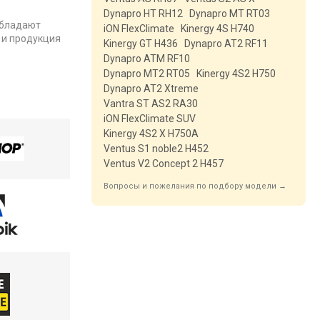
Dynapro HT RH12
Dynapro MT RT03
обладают
iON FlexClimate
Kinergy 4S H740
 и продукция
Kinergy GT H436
Dynapro AT2 RF11
Dynapro ATM RF10
Dynapro MT2 RT05
Kinergy 4S2 H750
Dynapro AT2 Xtreme
Vantra ST AS2 RA30
iON FlexClimate SUV
Kinergy 4S2 X H750A
Ventus S1 noble2 H452
Ventus V2 Concept 2 H457
Вопросы и пожелания по подбору модели →