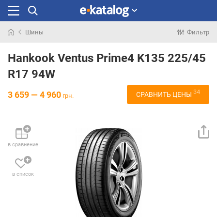
Шины
Фильтр
Искали
раньше
Hankook Ventus Prime4 K135 225/45
R17 94W
34
3 659 — 4 960
СРАВНИТЬ ЦЕНЫ
грн.
в сравнение
в список