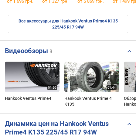
от 1 696 грн.
от 1 327 грн.
от
5 869 грн.
от 1 499 гр
Все аксессуары для Hankook Ventus Prime4 K135
225/45 R17 94W
Видеообзоры
8
Hankook Ventus Prime4
Hankook Ventus Prime 4
Обзор
K135
Hanko
k135
Динамика цен на Hankook Ventus
Prime4 K135 225/45 R17 94W