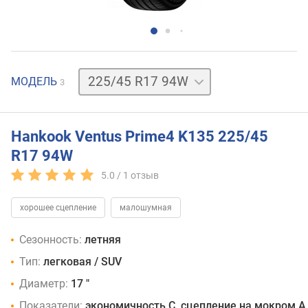
225/45
МОДЕЛЬ
3
R17
91
W
225/45
Hankook Ventus Prime4 K135 225/45
R17
R17 94W
91
Y
5.0 /
1
отзыв
хорошее сцепление
малошумная
Сезонность:
летняя
Тип:
легковая / SUV
Диаметр:
17 "
Показатели:
экономичность C, сцепление на мокром A