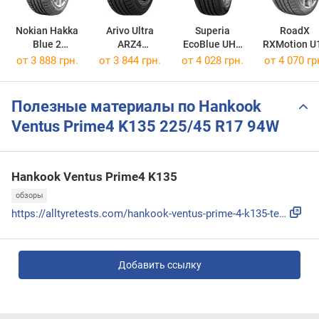
Nokian Hakka
Arivo Ultra
Superia
RoadX
Blue 2
ARZ4
EcoBlue UHP
RXMotion U
225/45 R17 94W
225/45 R17 94W
225/45 R17 94W
225/45 R17 
от
3 888 грн.
от
3 844 грн.
от
4 028 грн.
от
4 070 гр
Полезные материалы по Hankook
Ventus Prime4 K135 225/45 R17 94W
Hankook Ventus Prime4 K135
обзоры
https://alltyretests.com/hankook-ventus-prime-4-k135-test/
Добавить ссылку