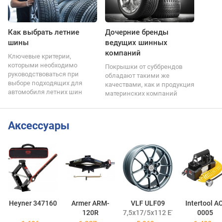
Как выбрать летние
Дочерние бренды
шины
ведущих шинных
компаний
Ключевые критерии,
которыми необходимо
Покрышки от суббрендов
руководствоваться при
обладают такими же
выборе подходящих для
качествами, как и продукция
автомобиля летних шин
материнских компаний
Аксессуары
Heyner 347160
Armer ARM-
VLF ULF09
Intertool A
120R
7,5x17/5x112 ET38 DIA66,6
0005