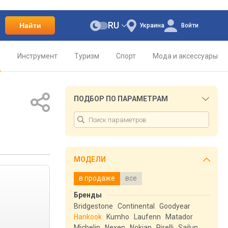
RU
Найти
Украина
Войти
о
Инструмент
Туризм
Спорт
Мода и аксессуары
ПОДБОР ПО ПАРАМЕТРАМ
МОДЕЛИ
в продаже
все
Бренды
Bridgestone
Continental
Goodyear
Hankook
Kumho
Laufenn
Matador
е
Michelin
Nexen
Nokian
Pirelli
Sailun