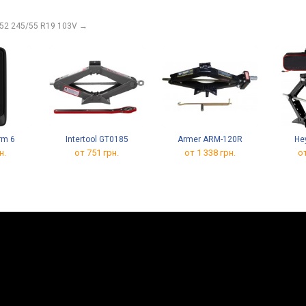
52 245/55 R19 103V
→
rm 6
Intertool GT0185
Armer ARM-120R
He
н.
от 751 грн.
от 1 338 грн.
от