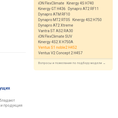
iON FlexClimate
Kinergy 4S H740
Kinergy GT H436
Dynapro AT2 RF11
Dynapro ATM RF10
Dynapro MT2 RT05
Kinergy 4S2 H750
Dynapro AT2 Xtreme
Vantra ST AS2 RA30
iON FlexClimate SUV
Kinergy 4S2 X H750A
Ventus S1 noble2 H452
Ventus V2 Concept 2 H457
Вопросы и пожелания по подбору модели →
ущих
обладают
 и продукция