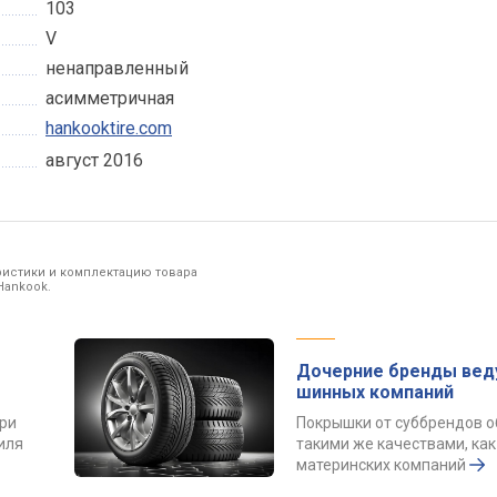
103
V
ненаправленный
асимметричная
hankooktire.com
август 2016
ристики и комплектацию товара
Hankook.
Дочерние бренды вед
шинных компаний
ри
Покрышки от суббрендов 
иля
такими же качествами, как
материнских компаний