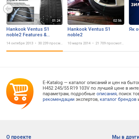
Hankook Ventus S1
Hankook Ventus S1
Як о
noble2 Features &
noble2
Technology
14 октября 2013
30 239 просмотров
10 марта 2014
21 709 просмотров
E-Katalog
— каталог описаний и цен на быто
H452 245/55 R19 103V по лучшей цене в ин
параметрам, подробные
описания
, поиск т
рекомендации
экспертов,
каталог брендов
и
О проекте
Мы в други