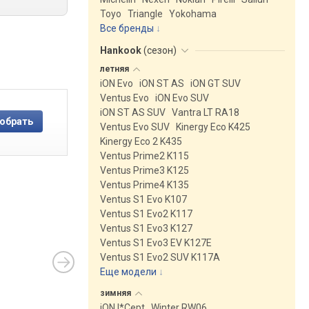
Toyo
Triangle
Yokohama
Все бренды
Hankook
(
сезон
)
летняя
iON Evo
iON ST AS
iON GT SUV
Ventus Evo
iON Evo SUV
iON ST AS SUV
Vantra LT RA18
Ventus Evo SUV
Kinergy Eco K425
Kinergy Eco 2 K435
Ventus Prime2 K115
Ventus Prime3 K125
Ventus Prime4 K135
Ventus S1 Evo K107
Ventus S1 Evo2 K117
Ventus S1 Evo3 K127
Ventus S1 Evo3 EV K127E
Ventus S1 Evo2 SUV K117A
Еще модели
↓
зимняя
iON I*Cept
Winter RW06