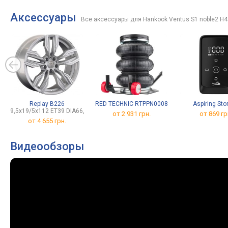
Аксессуары
Все аксессуары для Hankook Ventus S1 noble2 H4
Replay B226
RED TECHNIC RTPPN0008
Aspiring Sto
9,5x19/5x112 ET39 DIA66,6
от 2 931 грн.
от 869 гр
от
4 655 грн.
Видеообзоры