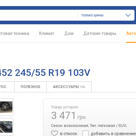
только шины
товая техника
Климат
Дом
Детские товары
Авт
452 245/55 R19 103V
РОС
ПОЛЕЗНОЕ
АКСЕССУАРЫ
10+
Товар устарел
3 471
грн.
Сезон: всесезонная; Тип: легковая / SUV;
в список
добавить в сравнени