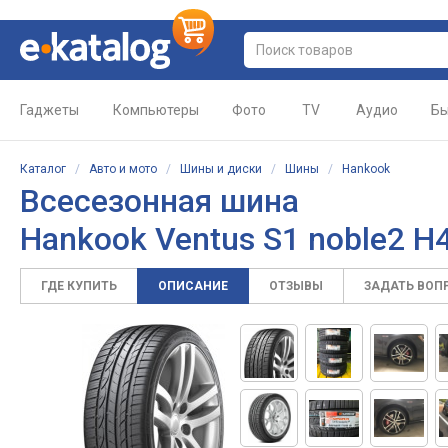
Гаджеты
Компьютеры
Фото
TV
Аудио
Бы
Каталог
/
Авто и мото
/
Шины и диски
/
Шины
/
Hankook
Всесезонная шина
Hankook Ventus S1 noble2 H
ГДЕ КУПИТЬ
ОПИСАНИЕ
ОТЗЫВЫ
ЗАДАТЬ ВОП