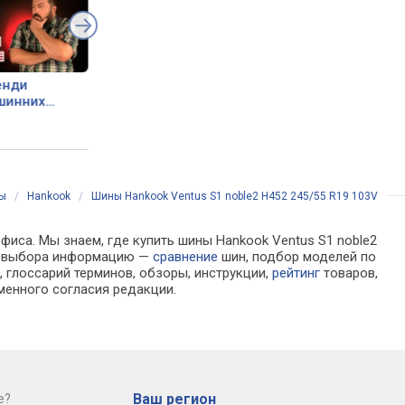
енди
15 найпоширеніших
шинних
питань про шини
ы
/
Hankook
/
Шины Hankook Ventus S1 noble2 H452 245/55 R19 103V
фиса. Мы знаем, где купить шины Hankook Ventus S1 noble2
ля выбора информацию —
сравнение
шин, подбор моделей по
 глоссарий терминов, обзоры, инструкции,
рейтинг
товаров,
менного согласия редакции.
Ваш регион
е?