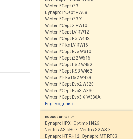
Winter I*Cept iZ3
Dynapro I*Cept RW08
Winter I*Cept iZ3 X
Winter I*Cept X RW10
Winter I*Cept LV RW12
Winter I*Cept RS W442
Winter I*Pike LV RW15
Winter I*Cept Evo W310
Winter I*Cept iZ2 W616
Winter I*Cept RS2 W452
Winter I*Cept RS3 W462
Winter I*Pike RS2 W429
Winter I*Cept Evo2 W320
Winter I*Cept Evo3 W330
Winter I*Cept Evo3 X W330A
Еще модели
↓
всесезонная
Dynapro HPX
Optimo H426
Ventus AS RH07
Ventus S2 AS X
Dynapro HT RH12
Dynapro MT RT03