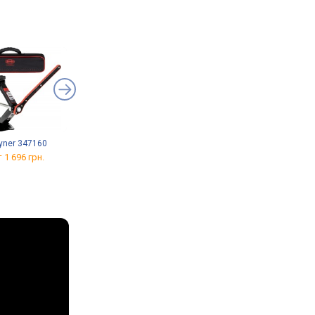
yner 347160
BASEUS Super Mini
ZD F2115
Inflation Pump
8,5x19/5x112 ET33 DIA66,6
 1 696 грн.
от 1 538 грн.
от
4 557 грн.