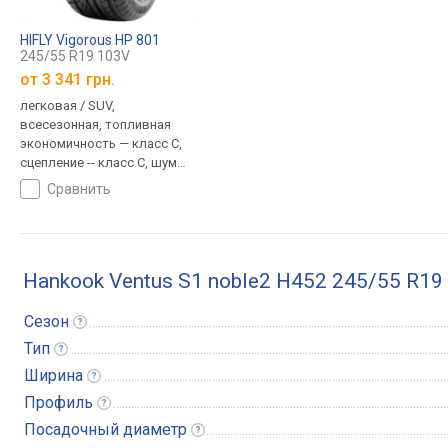
HIFLY Vigorous HP 801
245/55 R19 103V
от
3 341 грн.
легковая / SUV,
всесезонная, топливная
экономичность — класс C,
сцепление -- класс C, шум
71 дБ
сравнить
Hankook Ventus S1 noble2 H452 245/55 R19
Сезон
Тип
Ширина
Профиль
Посадочный
диаметр