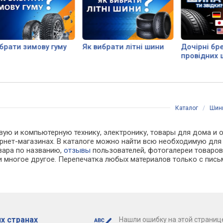
брати зимову гуму
Як вибрати літні шини
Дочірні бр
провідних 
компаній
Каталог
/
Шин
вую и компьютерную технику, электронику, товары для дома и о
тернет-магазинах. В каталоге можно найти всю необходимую д
овара по названию,
отзывы
пользователей, фотогалереи товаров,
 многое другое. Перепечатка любых материалов только с пись
х странах
Нашли ошибку на этой страниц