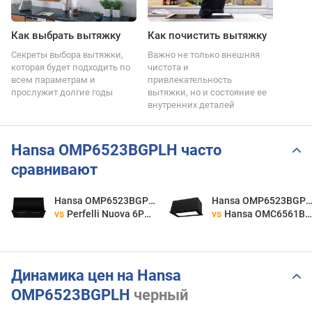
Как выбрать вытяжку
Как почистить вытяжку
Секреты выбора вытяжки,
Важно не только внешняя
которая будет подходить по
чистота и
всем параметрам и
привлекательность
прослужит долгие годы
вытяжки, но и состояние ее
внутренних деталей
Hansa OMP6523BGPLH часто
сравнивают
Hansa OMP6523BGPLH
Hansa OMP6523BGP
vs
Perfelli Nuova 6PWRB Nero
vs
Hansa OMC6561BGH
Динамика цен на Hansa
OMP6523BGPLH
черный