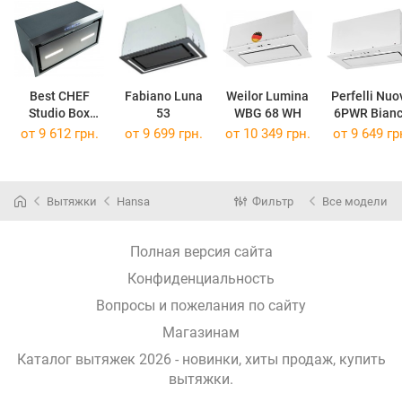
Best CHEF
Fabiano Luna
Weilor Lumina
Perfelli Nuo
Studio Box
53
WBG 68 WH
6PWR Bian
1100 IX 54
от 9 612 грн.
от 9 699 грн.
от 10 349 грн.
от 9 649 гр
Вытяжки
Hansa
Фильтр
Все модели
Полная версия сайта
Конфиденциальность
Вопросы и пожелания по сайту
Магазинам
Каталог вытяжек 2026 - новинки, хиты продаж,
купить
вытяжки
.