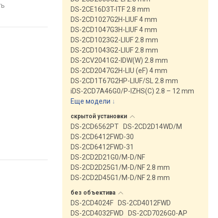
 датчик
датчик движения, динамик,
приложение, датчик
ть
сравнить
сравнить
DS-2CE16D3T-ITF 2.8 mm
инамик,
микрофон
движения, детекция з
DS-2CD1027G2H-LIUF 4 mm
блачное
динамик, микрофон,
DS-2CD1047G3H-LIUF 4 mm
облачное хранилище
DS-2CD1023G2-LIUF 2.8 mm
DS-2CD1043G2-LIUF 2.8 mm
DS-2CV2041G2-IDW(W) 2.8 mm
DS-2CD2047G2H-LIU (eF) 4 mm
DS-2CD1T67G2HP-LIUF/SL 2.8 mm
iDS-2CD7A46G0/P-IZHS(C) 2.8 – 12 mm
Еще модели
↓
скрытой
установки
DS-2CD6562PT
DS-2CD2D14WD/M
DS-2CD6412FWD-30
DS-2CD6412FWD-31
DS-2CD2D21G0/M-D/NF
DS-2CD2D25G1/M-D/NF 2.8 mm
DS-2CD2D45G1/M-D/NF 2.8 mm
без
объектива
DS-2CD4024F
DS-2CD4012FWD
DS-2CD4032FWD
DS-2CD7026G0-AP