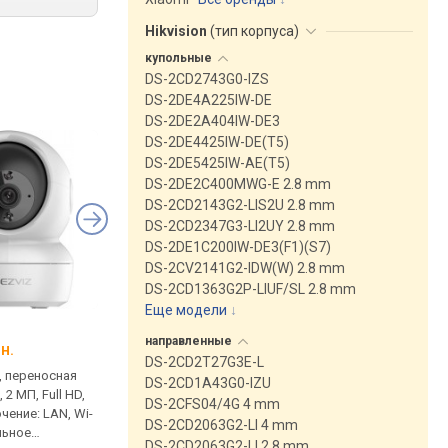
Hikvision
(
тип корпуса
)
купольные
DS-2CD2743G0-IZS
DS-2DE4A225IW-DE
DS-2DE2A404IW-DE3
DS-2DE4425IW-DE(T5)
DS-2DE5425IW-AE(T5)
DS-2DE2C400MWG-E 2.8 mm
DS-2CD2143G2-LIS2U 2.8 mm
DS-2CD2347G3-LI2UY 2.8 mm
DS-2DE1C200IW-DE3(F1)(S7)
DS-2CV2141G2-IDW(W) 2.8 mm
DS-2CD1363G2P-LIUF/SL 2.8 mm
Еще модели
↓
Overmax Camspot 3.7
Imou Ranger 2
направленные
н.
от 2 199 грн.
от 1 305 грн.
DS-2CD2T27G3E-L
, переносная
в помещении, переносная
в помещении, перено
DS-2CD1A43G0-IZU
 2 МП, Full HD,
(настольная), 2 МП, Full HD,
(настольная), 2 МП, Fu
DS-2CFS04/4G 4 mm
чение: LAN, Wi-
подключение: LAN, Wi-Fi,
3.6 мм, подключение:
DS-2CD2063G2-LI 4 mm
ильное
PTZ, мобильное приложение,
Wi-Fi, PTZ, мобильное
DS-2CD2063G2-LI 2.8 mm