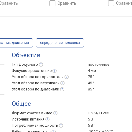
ожение, датчик
PTZ, мобильное приложение,
приложение,
сравнить
сравнить
сравни
ения, динамик,
датчик движения, динамик,
движения, д
рофон
микрофон, область
микрофон, о
интересов (ROI), облачное
хранилище
хранилище
датчик движения
определение человека
Объектив
Тип
фокусного
постоянное
Фокусное
расстояние
4 мм
Угол обзора по
горизонтали
75 °
Угол обзора по
вертикали
45 °
Угол обзора по
диагонали
85 °
Общее
Формат сжатия
видео
H.264, H.265
Источник
питания
5 В
Потребляемая
мощность
5 Вт
Рабочая
температура
-10 °C ~ +40 °С