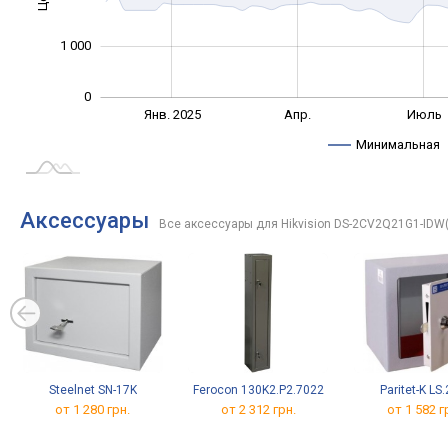
1 000
0
Окт.
Окт.
Янв. 2025
Апр.
Июль
L
Минимальная
Аксессуары
Все аксессуары для Hikvision DS-2CV2Q21G1-IDW
Steelnet SN-17K
Ferocon 130K2.P2.7022
Paritet-K LS.
от 1 280 грн.
от 2 312 грн.
от 1 582 г