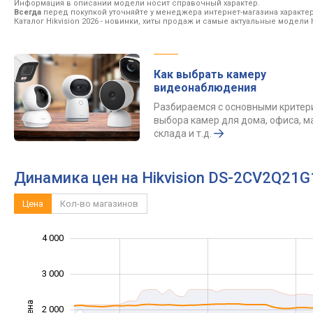
Информация в описании модели носит справочный характер.
Всегда
перед покупкой уточняйте у менеджера интернет-магазина характе
Каталог Hikvision 2026
- новинки, хиты продаж и самые актуальные модели Hi
Как выбрать камеру
видеонаблюдения
Разбираемся с основными крите
выбора камер для дома, офиса, м
склада и т.д.
Динамика цен на Hikvision DS-2CV2Q21
Цена
Кол-во магазинов
-1 000
-2 000
1 500
5 000
-500
500
4 000
3 000
Цена
2 000
1 000