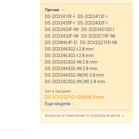
Прочие
DS-2CD2410F-I
DS-2CD2412F-I
DS-2CD2420F-I
DS-2CD2432F-I
DS-2CD2420F-IW
DS-2CD2421G0-I
DS-2CD2432F-IW
DS-2CD2C10F-IW
DS-2CD8464F-EI
DS-2CV2Q21FD-IW
DS-2CD2443G2-I 2.8 mm
DS-2CD2463G2-I 2.8 mm
DS-2CD2423G0-IW 2.8 mm
DS-2CD2443G0-IW 2.8 mm
DS-2CD2443G2-IW(W) 2.8 mm
DS-2CD2423G2-IW (W) 2.8 mm
Нет в продаже
DS-2CV2Q21G1-IDW(W) 4 mm
Еще модели
↓
Вопросы и пожелания по подбору модели →