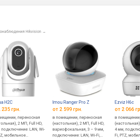
онаблюдения Hikvision
→
ua H2C
Imou Ranger Pro Z
Ezviz H6c
 235 грн.
от 2 599 грн.
от 2 066 гр
мещении, переносная
в помещении, переносная
в помещении
ольная), 2 МП, Full HD,
(настольная), 2 МП, Full HD,
(настольная),
, подключение: LAN, Wi-
вариофокальная, 3 – 9 мм,
4 мм, подклю
PTZ, мобильное
подключение: LAN, Wi-Fi,
Fi, PTZ, моб