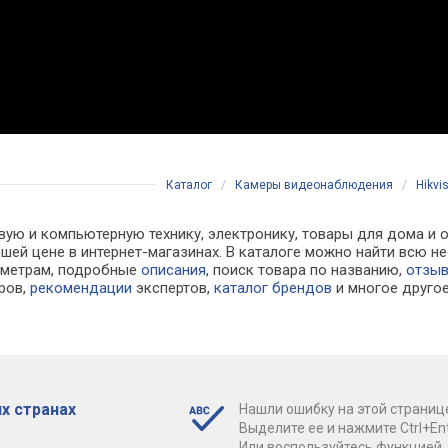
Каталог
/
Камеры видеонаблюдения
/
Hikvi
вую и компьютерную технику, электронику, товары для дома и
учшей цене в интернет-магазинах. В каталоге можно найти вс
аметрам, подробные
описания
, поиск товара по названию,
отзы
ров,
рекомендации
экспертов,
каталог брендов
и многое друго
х странах
Нашли ошибку на этой страниц
Выделите ее и нажмите Ctrl+Ent
Или воспользуйтесь функцией