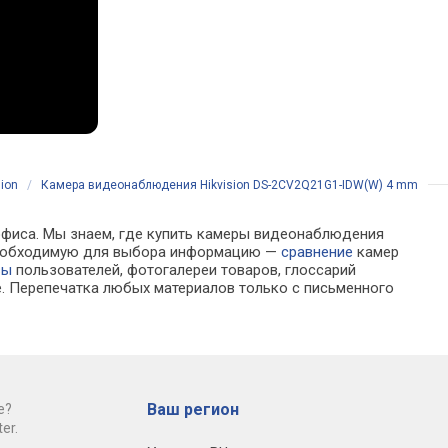
sion
/
Камера видеонаблюдения Hikvision DS-2CV2Q21G1-IDW(W) 4 mm
 офиса. Мы знаем, где купить камеры видеонаблюдения
ю необходимую для выбора информацию —
сравнение
камер
вы
пользователей, фотогалереи товаров, глоссарий
е. Перепечатка любых материалов только с письменного
Ваш регион
е?
er.