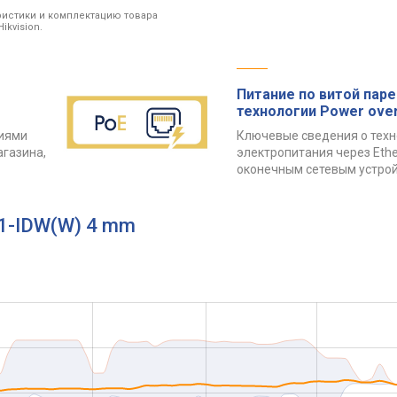
ристики и комплектацию товара
kvision.
Питание по витой паре
технологии Power over
риями
Ключевые сведения о техн
агазина,
электропитания через Ethe
оконечным сетевым устро
G1-IDW(W) 4 mm