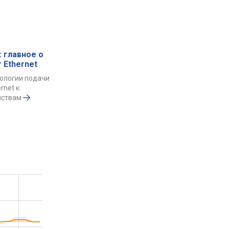
: главное о
 Ethernet
ологии подачи
rnet к
йствам