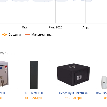
Окт.
Янв. 2026
Апр.
Средняя
Максимальная
(W) 4 mm
→
20.K
GUTE RZSH-100
Heops-uyut Shkatulka
CoVi Sec
рн.
от 1 995 грн.
от 2 101 грн.
от