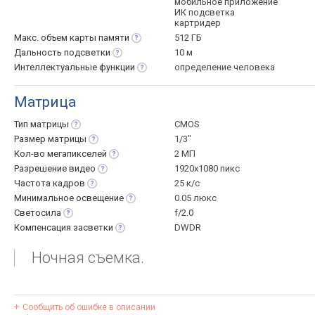
мобильное приложение
ИК подсветка
картридер
Макс. объем карты
памяти
512 ГБ
Дальность
подсветки
10 м
Интеллектуальные
функции
определение человека
Матрица
Тип
матрицы
CMOS
Размер
матрицы
1/3"
Кол-во
мегапикселей
2 МП
Разрешение
видео
1920x1080 пикс
Частота
кадров
25 к/с
Минимальное
освещение
0.05 люкс
Светосила
f/2.0
Компенсация
засветки
DWDR
Ночная съемка.
Сообщить об ошибке в описании