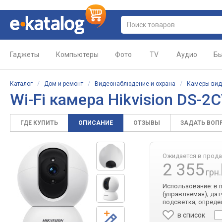
Гаджеты
Компьютеры
Фото
TV
Аудио
Бы
Каталог
/
Дом и ремонт
/
Видеонаблюдение и охрана
/
Камеры ви
Wi-Fi камера
Hikvision DS-
ГДЕ КУПИТЬ
ОПИСАНИЕ
ОТЗЫВЫ
ЗАДАТЬ ВОП
Ожидается в прод
2 355
грн.
Использование: в по
(управляемая); да
подсветка; определ
в список