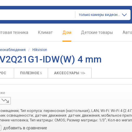
только камеры видеонаблюдения
товая техника
Климат
Дом
Детские товары
Авт
деонаблюдения
/
Hikvision
2CV2Q21G1-IDW(W) 4 mm
РОС
ПОЛЕЗНОЕ
АКСЕССУАРЫ
5
10+
аже
мещении; Тип корпуса: переносная (настольная); LAN; Wi-Fi: Wi-Fi 4 (2.4 Г
тчик освещенности; датчик движения: датчик движения; мобильное прил
ение человека; Тип матрицы: CMOS; Размер матрицы: 1/3"; Кол-во мегап
добавить в сравнение