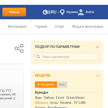
RU
Найти
Украина
Войти
о
Инструмент
Туризм
Спорт
Мода и аксессуары
ПОДБОР ПО ПАРАМЕТРАМ
МОДЕЛИ
в продаже
все
Гц); PTZ
Бренды
ожение; ИК
Ajax
Dahua
Ezviz
GreenVision
икселей: 2
Hikvision
Imou
Reolink
TP-LINK
Xiaomi
Все бренды