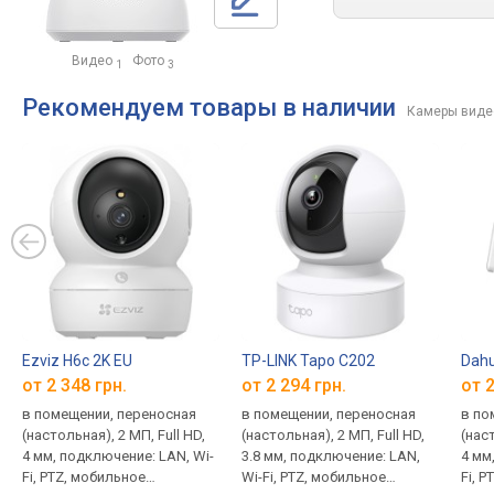
Видео
Фото
1
3
Рекомендуем товары в наличии
Камеры виде
Ezviz H6c 2K EU
TP-LINK Tapo C202
Dah
от 2 348 грн.
от 2 294 грн.
от 2
в помещении, переносная
в помещении, переносная
в по
(настольная), 2 МП, Full HD,
(настольная), 2 МП, Full HD,
(наст
4 мм, подключение: LAN, Wi-
3.8 мм, подключение: LAN,
4 мм
Fi, PTZ, мобильное
Wi-Fi, PTZ, мобильное
Fi, 