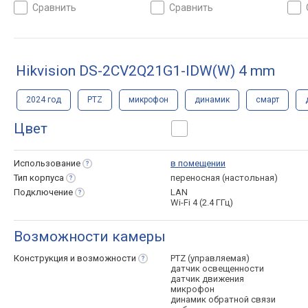
приложение, датчик
приложение, датчик
прил
сравнить
сравнить
движения, детекция звука,
движения, детекция звука,
движ
динамик, микрофон,
активная защита, динамик,
мик
облачное хранилище
микрофон, область
интересов (ROI), WDR,
Hikvision DS-2CV2Q21G1-IDW(W) 4 mm
облачное хранилище
2024 год
PTZ
микрофон
динамик
смарт
Цвет
Использование
в помещении
Тип
корпуса
переносная (настольная)
Подключение
LAN
Wi-Fi 4 (2.4 ГГц)
Возможности камеры
Конструкция и
возможности
PTZ (управляемая)
датчик освещенности
датчик движения
микрофон
динамик обратной связи