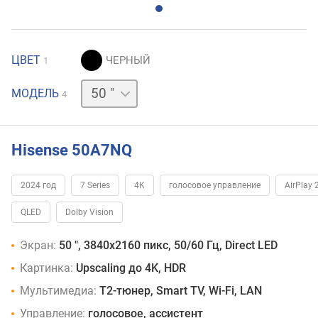
ЦВЕТ
1
43 "
55 "
65 "
МОДЕЛЬ
4
Hisense 50A7NQ
2024 год
7 Series
4K
голосовое управление
AirPlay 
QLED
Dolby Vision
Экран:
50 ", 3840x2160 пикс, 50/60 Гц, Direct LED
Картинка:
Upscaling до 4K, HDR
Мультимедиа:
T2-тюнер, Smart TV, Wi-Fi, LAN
Управление:
голосовое, ассистент