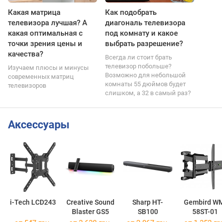
Какая матрица
Как подобрать
телевизора лучшая? А
диагональ телевизора
какая оптимальная с
под комнату и какое
точки зрения цены и
выбрать разрешение?
качества?
Всегда ли стоит брать
телевизор побольше?
Изучаем плюсы и минусы
Возможно для небольшой
современных матриц
комнаты 55 дюймов будет
телевизоров
слишком, а 32 в самый раз?
Аксессуары
i-Tech LCD243
Creative Sound
Sharp HT-
Gembird W
Blaster GS5
SB100
58ST-01