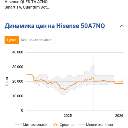
Hisense QLED TV A7NQ
Smart TV, Quantum Dot
Farbe, Dolby Vision, Alexa
Eingebaut & VIDAA Voice
Динамика цен на Hisense 50A7NQ
Цена
Кол-во магазинов
 000
 000
 000
 000
 000
 000
40 000
30 000
Цена
20 000
10 000
10 000
0
2024
2027
2025
2026
L
Минимальная
Средняя
Максимальная