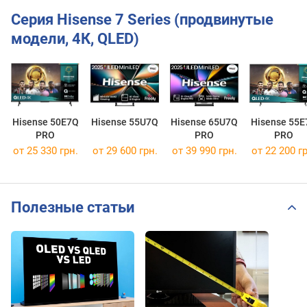
Серия Hisense 7 Series (продвинутые
модели, 4К, QLED)
Hisense 50E7Q
Hisense 55U7Q
Hisense 65U7Q
Hisense 55E
PRO
PRO
PRO
от 25 330 грн.
от 29 600 грн.
от 39 990 грн.
от 22 200 гр
Полезные статьи