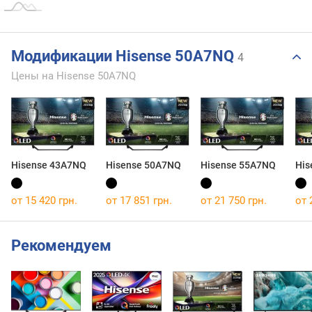
Модификации Hisense 50A7NQ
4
Цены на Hisense 50A7NQ
Hisense 43A7NQ
Hisense 50A7NQ
Hisense 55A7NQ
His
от 15 420 грн.
от 17 851 грн.
от 21 750 грн.
от 
Рекомендуем