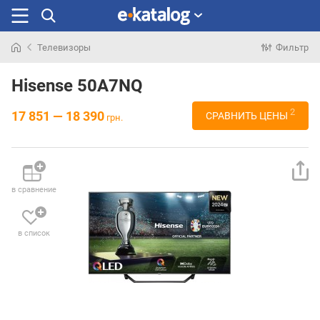
Телевизоры
Фильтр
Искали
раньше
Hisense 50A7NQ
2
17 851 — 18 390
СРАВНИТЬ ЦЕНЫ
грн.
в сравнение
в список