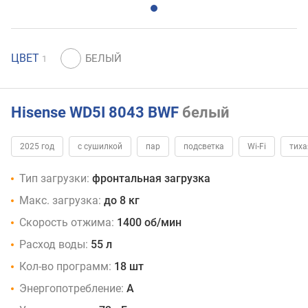
ЦВЕТ
1
Hisense WD5I 8043 BWF
белый
2025 год
с сушилкой
пар
подсветка
Wi-Fi
тиха
Тип загрузки:
фронтальная загрузка
Макс. загрузка:
до 8 кг
Скорость отжима:
1400 об/мин
Расход воды:
55 л
Кол-во программ:
18 шт
Энергопотребление:
A