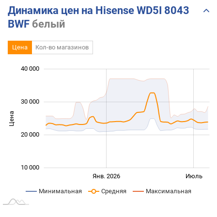
Динамика цен на Hisense WD5I 8043
BWF
белый
Цена
Кол-во магазинов
40 000
 000
 000
 000
 000
 000
0
30 000
Цена
10 000
20 000
10 000
Янв. 2027
Июль
Янв. 2026
Июль
L
Минимальная
Средняя
Максимальная