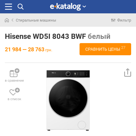
Стиральные машины
Фильтр
Искали
раньше
Hisense WD5I 8043 BWF
белый
27
21 984 — 28 763
СРАВНИТЬ ЦЕНЫ
грн.
в сравнение
в список