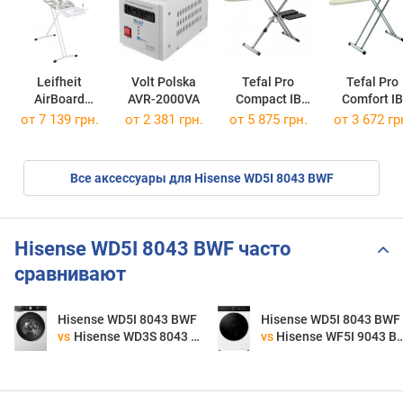
Leifheit
Volt Polska
Tefal Pro
Tefal Pro
AirBoard
AVR-2000VA
Compact IB
Comfort IB
Express M Solid
9100
5100
от 7 139 грн.
от 2 381 грн.
от 5 875 грн.
от 3 672 гр
Все аксессуары для Hisense WD5I 8043 BWF
Hisense WD5I 8043 BWF часто
сравнивают
Hisense WD5I 8043 BWF
Hisense WD5I 8043 BWF
vs
Hisense WD3S 8043 BW3
vs
Hisense WF5I 9043 BWFS