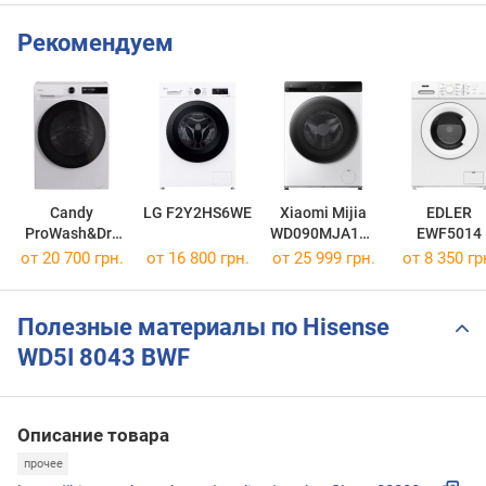
Рекомендуем
Candy
LG F2Y2HS6WE
Xiaomi Mijia
EDLER
ProWash&Dry
WD090MJA11U
EWF5014
500 BWR 485
A
от 20 700 грн.
от 16 800 грн.
от 25 999 грн.
от 8 350 гр
SBL6-S
Полезные материалы по Hisense
WD5I 8043 BWF
Описание товара
прочее