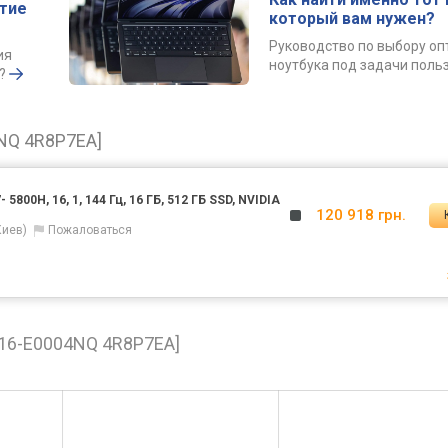
ытие
который вам нужен?
Руководство по выбору о
ия
ноутбука под задачи поль
?
NQ 4R8P7EA]
800H, 16, 1, 144 Гц, 16 ГБ, 512 ГБ SSD, NVIDIA
120 918 грн.
Киев)
Пожаловаться
[16-E0004NQ 4R8P7EA]