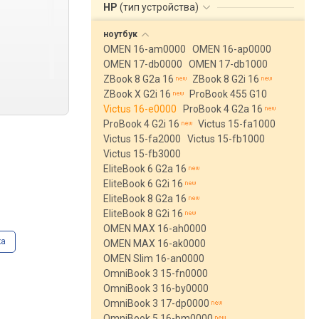
HP
(
тип устройства
)
ноутбук
OMEN 16-am0000
OMEN 16-ap0000
OMEN 17-db0000
OMEN 17-db1000
ZBook 8 G2a 16
ZBook 8 G2i 16
ZBook X G2i 16
ProBook 455 G10
Victus 16-e0000
ProBook 4 G2a 16
ProBook 4 G2i 16
Victus 15-fa1000
Victus 15-fa2000
Victus 15-fb1000
Victus 15-fb3000
EliteBook 6 G2a 16
EliteBook 6 G2i 16
EliteBook 8 G2a 16
EliteBook 8 G2i 16
OMEN MAX 16-ah0000
ка
OMEN MAX 16-ak0000
OMEN Slim 16-an0000
OmniBook 3 15-fn0000
OmniBook 3 16-by0000
OmniBook 3 17-dp0000
OmniBook 5 16-bm0000