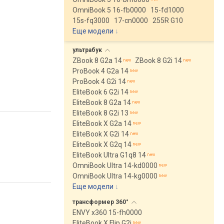
OmniBook 5 16-fb0000
15-fd1000
15s-fq3000
17-cn0000
255R G10
Еще модели
↓
ультрабук
ZBook 8 G2a 14
ZBook 8 G2i 14
ProBook 4 G2a 14
ProBook 4 G2i 14
EliteBook 6 G2i 14
EliteBook 8 G2a 14
EliteBook 8 G2i 13
EliteBook X G2a 14
EliteBook X G2i 14
EliteBook X G2q 14
EliteBook Ultra G1q8 14
OmniBook Ultra 14-kd0000
OmniBook Ultra 14-kg0000
Еще модели
↓
трансформер
360°
ENVY x360 15-fh0000
EliteBook X Flip G2i