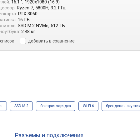
плей:
16.1 ", 1920x1080 (16:9)
цессор:
Ryzen 7, 5800H, 3.2 ГГц
окарта:
RTX 3060
ативка:
16 ГБ
питель:
SSD M.2 NVMe, 512 ГБ
ноутбука:
2.48 кг
 список
добавить в сравнение
ая
SSD M.2
быстрая зарядка
Wi-Fi 6
брендовая акусти
Разъемы и подключения