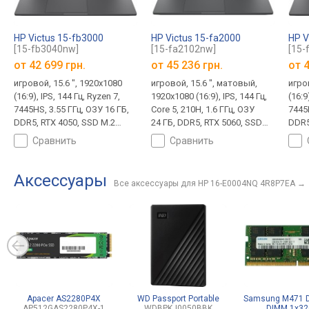
HP Victus 15-fb3000
HP Victus 15-fa2000
HP V
[15-fb3040nw]
[15-fa2102nw]
[15-
от
42 699 грн.
от
45 236 грн.
от
4
игровой, 15.6 ", 1920x1080
игровой, 15.6 ", матовый,
игров
(16:9), IPS, 144 Гц, Ryzen 7,
1920x1080 (16:9), IPS, 144 Гц,
(16:9
7445HS, 3.55 ГГц, ОЗУ 16 ГБ,
Core 5, 210H, 1.6 ГГц, ОЗУ
7445H
DDR5, RTX 4050, SSD M.2
24 ГБ, DDR5, RTX 5060, SSD
DDR5
NVMe, 512 ГБ, DOS, USB-A
M.2 NVMe, 512 ГБ, DOS, USB-
NVMe
сравнить
сравнить
5Gbps, USB-C 5Gbps, Wi-Fi 6,
A 5Gbps, USB-C 5Gbps, Wi-Fi
USB-
поддержка VR, быстрая
6E, поддержка VR, быстрая
Wi-F
зарядка, 2.29 кг
зарядка, 2.3 кг
2.29 
Аксессуары
Все аксессуары для HP 16-E0004NQ 4R8P7EA
→
Apacer AS2280P4X
WD Passport Portable
Samsung M471 D
AP512GAS2280P4X-1
WDBPKJ0050BBK
DIMM 1x3