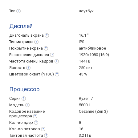
Тип
ноутбук
Дисплей
Диагональ
экрана
16.1 "
Тип
матрицы
IPS
Покрытие
экрана
антибликовое
Разрешение
дисплея
1920x1080 (16:9)
Частота смены
кадров
144 Гц
Яркость
250 нит
Цветовой охват
(NTSC)
45 %
Процессор
Серия
Ryzen 7
Модель
5800H
Кодовое название
Cezanne (Zen 3)
процессора
Кол-во
ядер
8
Кол-во
потоков
16
Тактовая
частота
3.2 ГГц