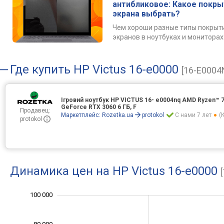
антибликовое: Какое покр
экрана выбрать?
Чем хороши разные типы покрыт
экранов в ноутбуках и мониторах
Где купить
HP Victus 16-e0000
[16-E0004
Ігровий ноутбук HP VICTUS 16- e0004nq AMD Ryzen™ 7- 5
GeForce RTX 3060 6 ГБ, F
Продавец:
Маркетплейс:
Rozetka.ua
protokol
С нами 7 лет
(
protokol
Динамика цен на HP Victus 16-e0000
120 000
-20 000
10 000
30 000
50 000
0
100 000