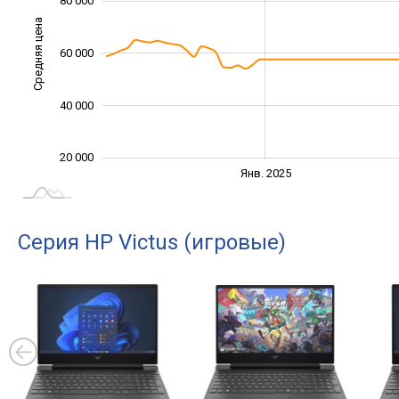
80 000
Средняя цена
60 000
100 000
40 000
20 000
Янв. 2027
Июль
Янв. 2025
L
Серия HP Victus (игровые)