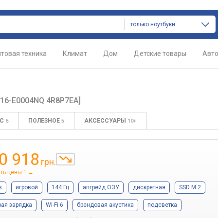
только ноутбуки
товая техника
Климат
Дом
Детские товары
Авт
[16-E0004NQ 4R8P7EA]
ОС
ПОЛЕЗНОЕ
АКСЕССУАРЫ
6
5
10+
0 918
грн.
ть цены
→
1
s
игровой
144 Гц
апгрейд ОЗУ
дискретная
SSD M.2
рая зарядка
Wi-Fi 6
брендовая акустика
подсветка