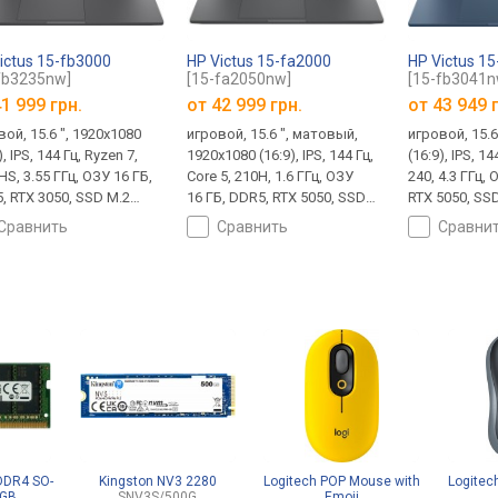
ictus 15-fb3000
HP Victus 15-fa2000
HP Victus 1
fb3235nw]
[15-fa2050nw]
[15-fb3041n
1 999 грн.
от
42 999 грн.
от
43 949 
ой, 15.6 ", 1920x1080
игровой, 15.6 ", матовый,
игровой, 15.6
), IPS, 144 Гц, Ryzen 7,
1920x1080 (16:9), IPS, 144 Гц,
(16:9), IPS, 14
S, 3.55 ГГц, ОЗУ 16 ГБ,
Core 5, 210H, 1.6 ГГц, ОЗУ
240, 4.3 ГГц,
, RTX 3050, SSD M.2
16 ГБ, DDR5, RTX 5050, SSD
RTX 5050, SS
, 512 ГБ, Win 11 Home,
M.2 NVMe, 512 ГБ, без ОС,
ГБ, DOS, USB
сравнить
сравнить
сравни
A 5Gbps, USB-C 5Gbps,
USB-A 5Gbps, USB-C 5Gbps,
5Gbps, Wi-Fi
i 6E, быстрая зарядка,
Wi-Fi 6, поддержка VR,
VR, быстрая 
кг
быстрая зарядка, 2.3 кг
сканер лица, 
DR4 SO-
Kingston NV3 2280
Logitech POP Mouse with
Logitec
2GB
SNV3S/500G
Emoji