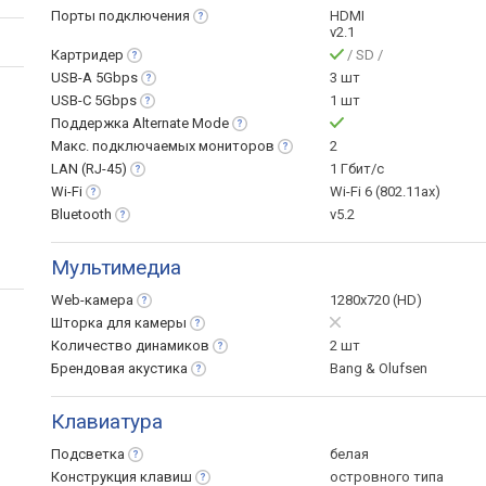
Порты
подключения
HDMI
v2.1
Картридер
/ SD /
USB-A
5Gbps
3 шт
USB-C
5Gbps
1 шт
Поддержка Alternate
Mode
Макс. подключаемых
мониторов
2
LAN
(RJ-45)
1 Гбит/с
Wi-Fi
Wi-Fi 6 (802.11ax)
Bluetooth
v5.2
Мультимедиа
Web-камера
1280x720 (HD)
Шторка для
камеры
Количество
динамиков
2 шт
Брендовая
акустика
Bang & Olufsen
Клавиатура
Подсветка
белая
Конструкция
клавиш
островного типа