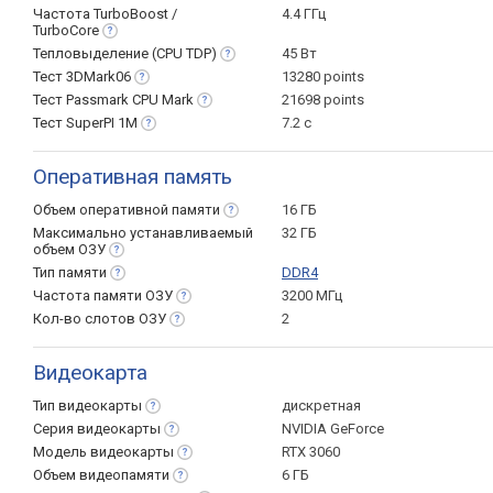
Частота TurboBoost /
4.4 ГГц
TurboCore
Тепловыделение (CPU
TDP)
45 Вт
Тест
3DMark06
13280 points
Тест Passmark CPU
Mark
21698 points
Тест SuperPI
1M
7.2 с
Оперативная память
Объем оперативной
памяти
16 ГБ
Максимально устанавливаемый
32 ГБ
объем
ОЗУ
Тип
памяти
DDR4
Частота памяти
ОЗУ
3200 МГц
Кол-во слотов
ОЗУ
2
Видеокарта
Тип
видеокарты
дискретная
Серия
видеокарты
NVIDIA GeForce
Модель
видеокарты
RTX 3060
Объем
видеопамяти
6 ГБ