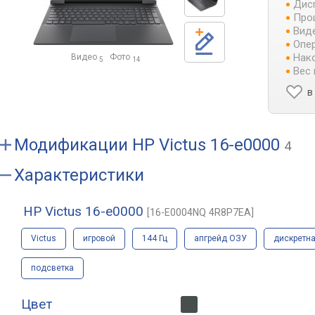
Дис
Про
Виде
Опер
Нако
Видео
Фото
5
14
Вес 
в
Модификации
HP Victus 16-e0000
4
Характеристики
HP Victus 16-e0000
[16-E0004NQ 4R8P7EA]
Victus
игровой
144 Гц
апгрейд ОЗУ
дискретн
подсветка
Цвет