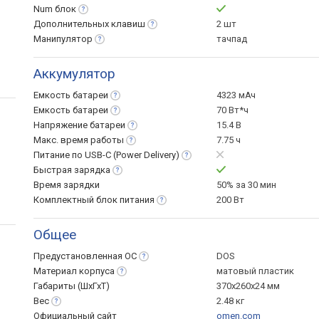
Num
блок
Дополнительных
клавиш
2 шт
Манипулятор
тачпад
Аккумулятор
Емкость
батареи
4323 мАч
Емкость
батареи
70 Вт*ч
Напряжение
батареи
15.4 В
Макс. время
работы
7.75 ч
Питание по USB-C (Power
Delivery)
Быстрая
зарядка
Время зарядки
50% за 30 мин
Комплектный блок
питания
200 Вт
Общее
Предустановленная
ОС
DOS
Материал
корпуса
матовый пластик
Габариты (ШхГхТ)
370x260x24 мм
Вес
2.48 кг
Официальный сайт
omen.com