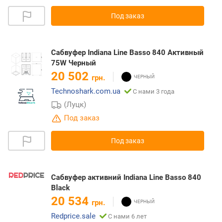
Под заказ
Сабвуфер Indiana Line Basso 840 Активный
75W Черный
20 502
грн.
Technoshark.com.ua
С нами 3 года
(Луцк)
Под заказ
Под заказ
Сабвуфер активний Indiana Line Basso 840
Black
20 534
грн.
Redprice.sale
С нами 6 лет