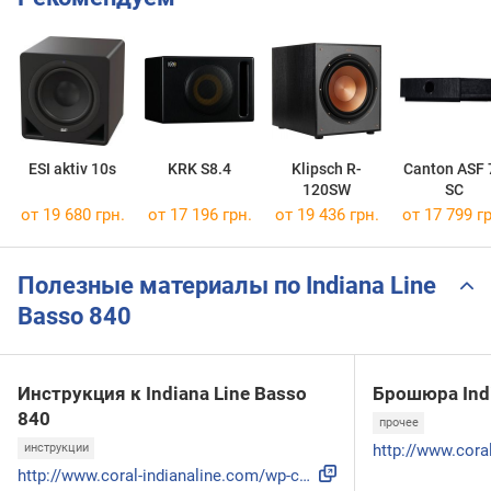
ESI aktiv 10s
KRK S8.4
Klipsch R-
Canton ASF 
120SW
SC
от 19 680 грн.
от 17 196 грн.
от 19 436 грн.
от 17 799 гр
Полезные материалы по Indiana Line
Basso 840
Инструкция к Indiana Line Basso
Брошюра Indi
840
прочее
инструкции
http://www.coral-indianaline.com/wp-content/uploads/2017/04...