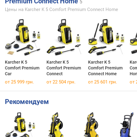
Premium Connect Home
5
Цены на Karcher K 5 Comfort Premium Connect Home
Karcher K 5
Karcher K 5
Karcher K 5
Kar
Comfort Premium
Comfort Premium
Comfort Premium
Com
Car
Connect
Connect Home
Ho
от 25 999 грн.
от 22 504 грн.
от 25 601 грн.
от 
Рекомендуем