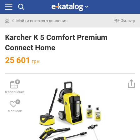
Мойки высокого давления
Фильтр
Искали
раньше
Karcher K 5 Comfort Premium
Connect Home
25 601
грн.
в сравнение
в список