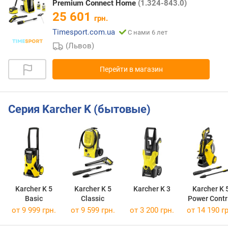
Premium Connect Home
(1.324-843.0)
25 601
грн.
Timesport.com.ua
С нами 6 лет
(Львов)
Перейти в магазин
Серия Karcher K (бытовые)
Karcher K 5
Karcher K 5
Karcher K 3
Karcher K 
Basic
Classic
Power Contr
Flex
от 9 999 грн.
от 9 599 грн.
от 3 200 грн.
от 14 190 гр