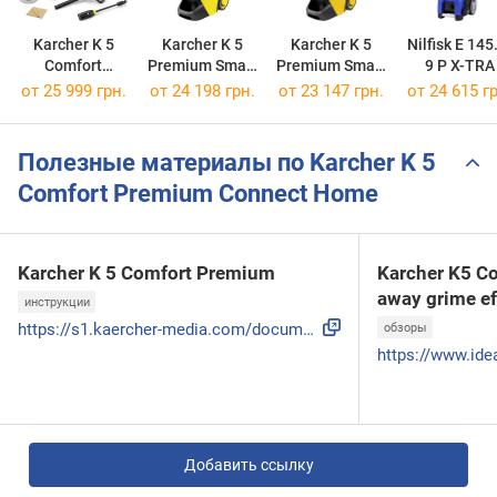
Karcher K 5
Karcher K 5
Karcher K 5
Nilfisk E 145
Comfort
Premium Smart
Premium Smart
9 P X-TRA
Premium Car
Control Home
Control Flex
от 25 999 грн.
от 24 198 грн.
от 23 147 грн.
от 24 615 гр
Полезные материалы по Karcher K 5
Comfort Premium Connect Home
Karcher K 5 Comfort Premium
Karcher K5 C
away grime ef
инструкции
https://s1.kaercher-media.com/documents/manuals/raw/000/BTA...
обзоры
Добавить ссылку