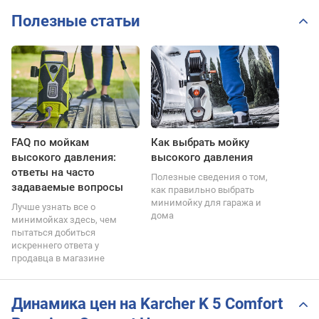
Полезные статьи
FAQ по мойкам
Как выбрать мойку
высокого давления:
высокого давления
ответы на часто
Полезные сведения о том,
задаваемые вопросы
как правильно выбрать
минимойку для гаража и
Лучше узнать все о
дома
минимойках здесь, чем
пытаться добиться
искреннего ответа у
продавца в магазине
Динамика цен на Karcher K 5 Comfort