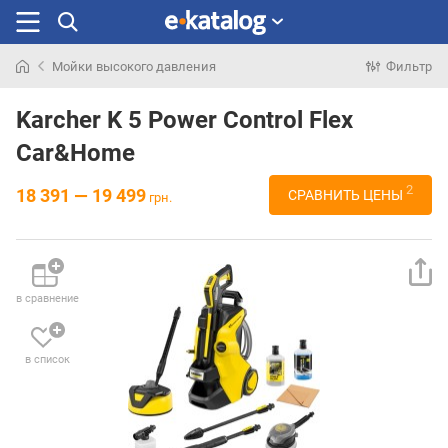
Мойки высокого давления
Фильтр
Искали
раньше
Karcher K 5 Power Control Flex
Car&Home
2
18 391 — 19 499
СРАВНИТЬ ЦЕНЫ
грн.
в сравнение
в список