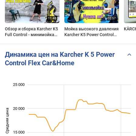
Обзор и сборка Karcher K5
Мойка высокого давления
KÄRCH
Full Control - минимойка
Karcher K5 Power Control
на все случаи жизни
для авто и дома.
Пеногенератор для АВД
кархер к5
Динамика цен на Karcher K 5 Power
Control Flex Car&Home
 000
 000
 000
 000
 000
 000
0
25 000
20 000
Средняя цена
10 000
15 000