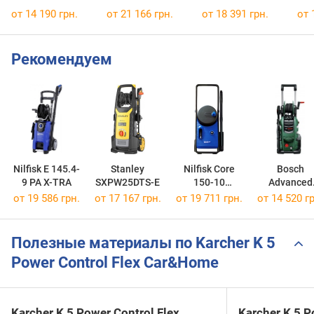
от 14 190 грн.
от 21 166 грн.
от 18 391 грн.
от 
Рекомендуем
Nilfisk E 145.4-
Stanley
Nilfisk Core
Bosch
9 PA X-TRA
SXPW25DTS-E
150-10
Advanced
PowerControl
Aquatak 16
от 19 586 грн.
от 17 167 грн.
от 19 711 грн.
от 14 520 гр
PA
Полезные материалы по Karcher K 5
Power Control Flex Car&Home
Karcher K 5 Power Control Flex
Karcher K 5 P