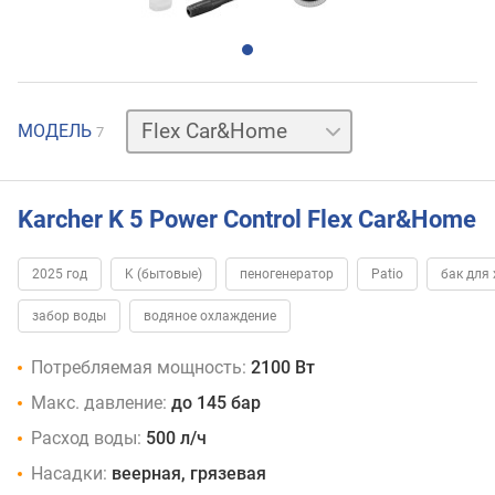
Control
МОДЕЛЬ
7
Flex
Control
Flex
Home
Flex
Stairs
Home
Stairs
базовая
Karcher K 5 Power Control Flex Car&Home
2025 год
K (бытовые)
пеногенератор
Patio
бак для
забор воды
водяное охлаждение
Потребляемая мощность:
2100 Вт
Макс. давление:
до 145 бар
Расход воды:
500 л/ч
Насадки:
веерная, грязевая