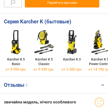
Перейти в магазин
Серия Karcher K (бытовые)
Karcher K 5
Karcher K 5
Karcher K 3
Karcher K 
Basic
Classic
Power Contr
Flex
от 9 999 грн.
от 9 599 грн.
от 3 200 грн.
от 14 190 гр
Отзывы
1
звичайна модель, нічого особливого