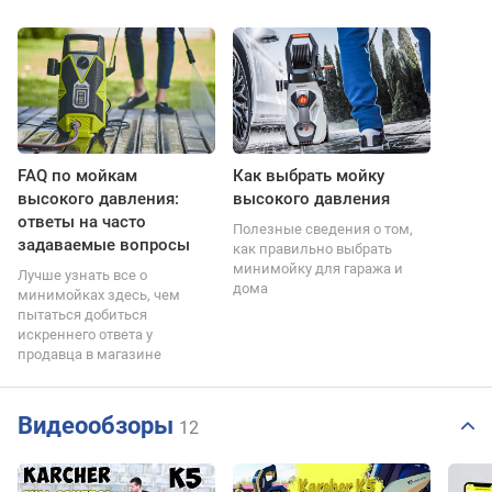
FAQ по мойкам
Как выбрать мойку
высокого давления:
высокого давления
ответы на часто
Полезные сведения о том,
задаваемые вопросы
как правильно выбрать
минимойку для гаража и
Лучше узнать все о
дома
минимойках здесь, чем
пытаться добиться
искреннего ответа у
продавца в магазине
Видеообзоры
12