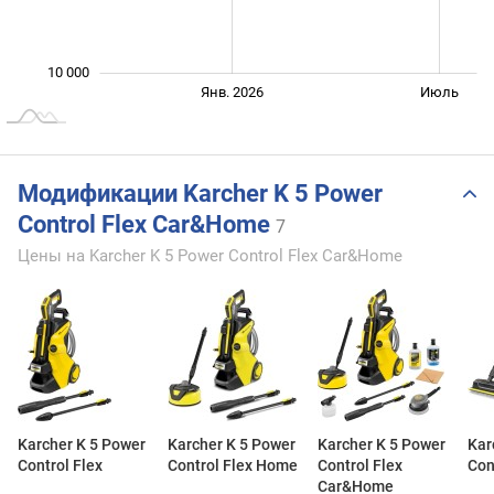
10 000
Янв. 2027
Июль
Янв. 2026
Июль
L
Модификации Karcher K 5 Power
Control Flex Car&Home
7
Цены на Karcher K 5 Power Control Flex Car&Home
Karcher K 5 Power
Karcher K 5 Power
Karcher K 5 Power
Kar
Control Flex
Control Flex Home
Control Flex
Con
Car&Home