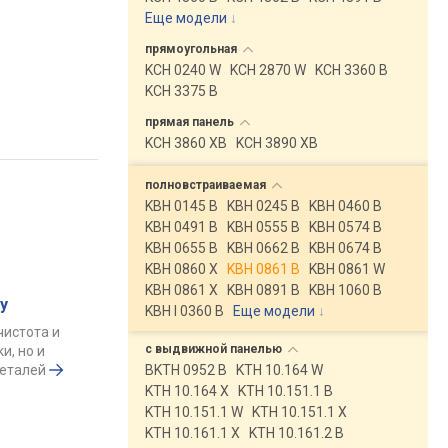
Еще модели
↓
прямоугольная
KCH 0240 W
KCH 2870 W
KCH 3360 B
KCH 3375 B
прямая
панель
KCH 3860 XB
KCH 3890 XB
полновстраиваемая
KBH 0145 B
KBH 0245 B
KBH 0460 B
KBH 0491 B
KBH 0555 B
KBH 0574 B
KBH 0655 B
KBH 0662 B
KBH 0674 B
KBH 0860 X
KBH 0861 B
KBH 0861 W
KBH 0861 X
KBH 0891 B
KBH 1060 B
у
KBH I 0360 B
Еще модели
↓
чистота и
с выдвижной
панелью
и, но и
деталей
BKTH 0952 B
KTH 10.164 W
KTH 10.164 X
KTH 10.151.1 B
KTH 10.151.1 W
KTH 10.151.1 X
KTH 10.161.1 X
KTH 10.161.2 B