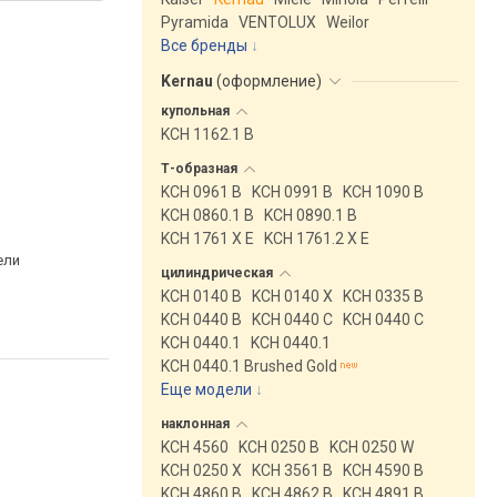
Pyramida
VENTOLUX
Weilor
Все бренды
Kernau
(
оформление
)
купольная
KCH 1162.1 B
Т-образная
KCH 0961 B
KCH 0991 B
KCH 1090 B
KCH 0860.1 B
KCH 0890.1 B
KCH 1761 X E
KCH 1761.2 X E
ели
цилиндрическая
KCH 0140 B
KCH 0140 X
KCH 0335 B
KCH 0440 B
KCH 0440 C
KCH 0440 C
KCH 0440.1
KCH 0440.1
KCH 0440.1 Brushed Gold
Еще модели
↓
наклонная
KCH 4560
KCH 0250 B
KCH 0250 W
KCH 0250 X
KCH 3561 B
KCH 4590 B
KCH 4860 B
KCH 4862 B
KCH 4891 B