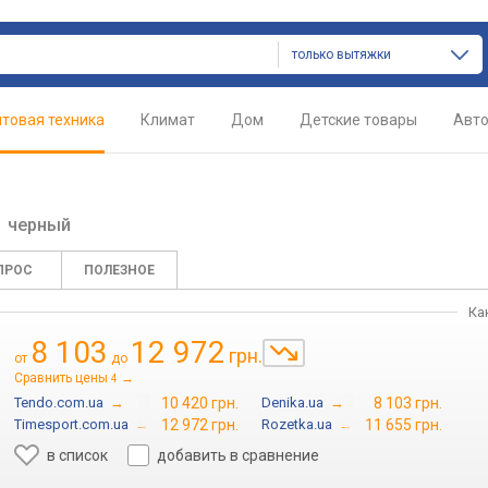
только вытяжки
товая техника
Климат
Дом
Детские товары
Авт
B
черный
ПРОС
ПОЛЕЗНОЕ
Ка
8 103
12 972
грн.
от
до
Сравнить цены
→
4
Tendo.com.ua
→
10 420 грн.
Denika.ua
→
8 103 грн.
Timesport.com.ua
→
12 972 грн.
Rozetka.ua
→
11 655 грн.
в список
добавить в сравнение