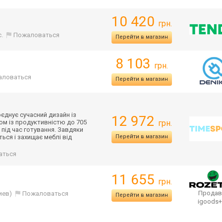
10 420
грн.
с.
Пожаловаться
Перейти в магазин
8 103
грн.
аловаться
Перейти в магазин
єднує сучасний дизайн із
12 972
ом із продуктивністю до 705
грн.
 під час готування. Завдяки
ся і захищає меблі від
Перейти в магазин
аться
11 655
грн.
Продав
иев)
Пожаловаться
Перейти в магазин
igoods