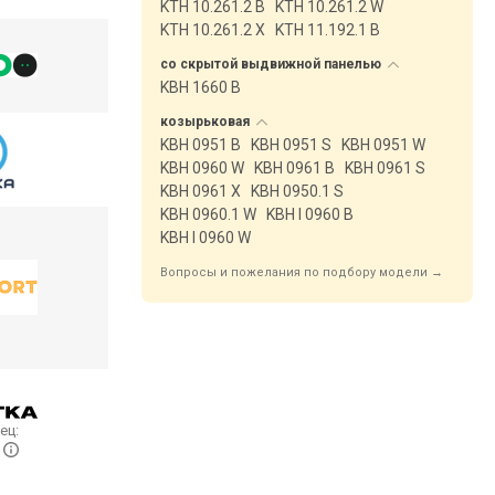
KTH 10.261.2 B
KTH 10.261.2 W
KTH 10.261.2 X
KTH 11.192.1 B
со скрытой выдвижной
панелью
KBH 1660 B
козырьковая
KBH 0951 B
KBH 0951 S
KBH 0951 W
KBH 0960 W
KBH 0961 B
KBH 0961 S
KBH 0961 X
KBH 0950.1 S
KBH 0960.1 W
KBH I 0960 B
KBH I 0960 W
Вопросы и пожелания по подбору модели →
ец:
+