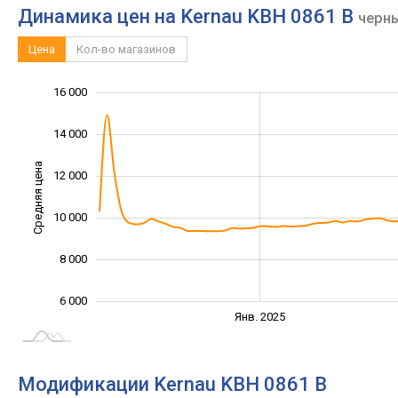
Динамика цен на Kernau KBH 0861 B
черн
Цена
Кол-во магазинов
16 000
18 000
2 000
4 000
14 000
Средняя цена
12 000
10 000
10 000
8 000
6 000
Янв. 2027
Июль
Янв. 2025
L
Модификации Kernau KBH 0861 B