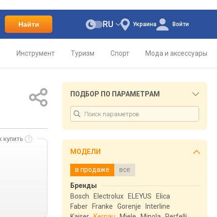
RU
Найти
Украина
Войти
о
Инструмент
Туризм
Спорт
Мода и аксессуары
ПОДБОР ПО ПАРАМЕТРАМ
к купить
МОДЕЛИ
в продаже
все
Бренды
Bosch
Electrolux
ELEYUS
Elica
Faber
Franke
Gorenje
Interline
Kaiser
Kernau
Miele
Minola
Perfelli