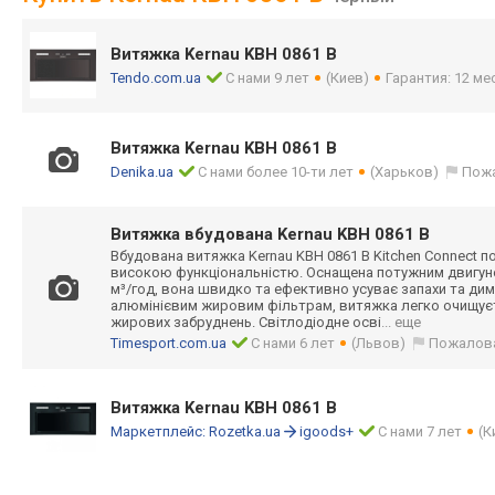
Витяжка Kernau KBH 0861 B
Tendo.com.ua
С нами 9 лет
(Киев)
Гарантия: 12 ме
Витяжка Kernau KBH 0861 B
Denika.ua
С нами более 10-ти лет
(Харьков)
Пож
Витяжка вбудована Kernau KBH 0861 B
Вбудована витяжка Kernau KBH 0861 B Kitchen Connect по
високою функціональніст
ю. Оснащена потужним двигун
м³/год, вона швидко та ефективно усуває запахи та дим
алюмінієвим жировим фільтрам, витяжка легко очищуєть
жирових забруднень. Світлодіодне осві
... еще
Timesport.com.ua
С нами 6 лет
(Львов)
Пожалов
Витяжка Kernau KBH 0861 B
Маркетплейс:
Rozetka.ua
igoods+
С нами 7 лет
(К