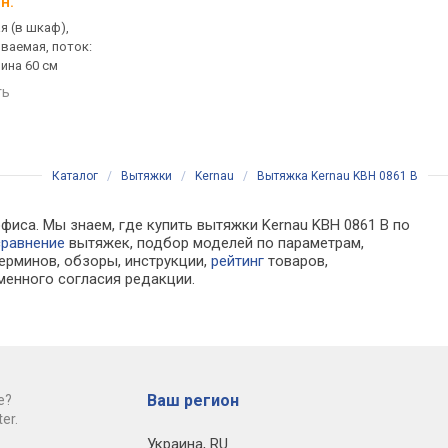
н.
от 9 288 грн.
от 12 321 грн.
я (в шкаф),
встраиваемая (в шкаф),
встраиваемая (в шка
ваемая, поток:
полновстраиваемая, поток:
полновстраиваемая,
рина 60 см
428 м³/ч, ширина 59.5 см
500 м³/ч, ширина 59.5
ть
сравнить
сравнить
Каталог
/
Вытяжки
/
Kernau
/
Вытяжка Kernau KBH 0861 B
фиса. Мы знаем, где купить вытяжки Kernau KBH 0861 B по
сравнение
вытяжек, подбор моделей по параметрам,
ерминов, обзоры, инструкции,
рейтинг
товаров,
менного согласия редакции.
Ваш регион
е?
er.
Украина
,
RU