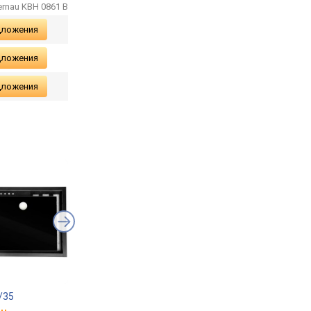
ernau KBH 0861 B
дложения
дложения
дложения
/35
Toflesz Astro Eco 60 500
Toflesz Lumino Plus