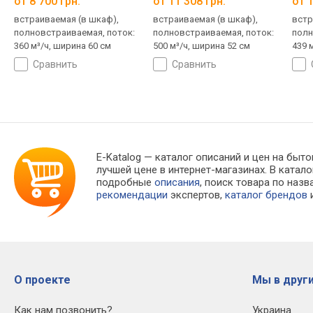
от 8 700 грн.
от 11 308 грн.
от 1
встраиваемая (в шкаф),
встраиваемая (в шкаф),
встр
полновстраиваемая, поток:
полновстраиваемая, поток:
полн
360 м³/ч, ширина 60 см
500 м³/ч, ширина 52 см
439 
сравнить
сравнить
E-Katalog
— каталог описаний и цен на быто
лучшей цене в интернет-магазинах. В кат
подробные
описания
, поиск товара по наз
рекомендации
экспертов,
каталог брендов
и
О проекте
Мы в други
Как нам позвонить?
Украина