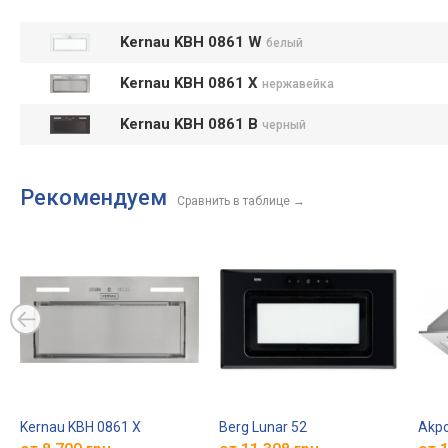
Kernau KBH 0861 W
белый
Kernau KBH 0861 X
нержавейка
Kernau KBH 0861 B
черный
Рекомендуем
Сравнить в таблице
→
Kernau KBH 0861 X
Berg Lunar 52
Akpo