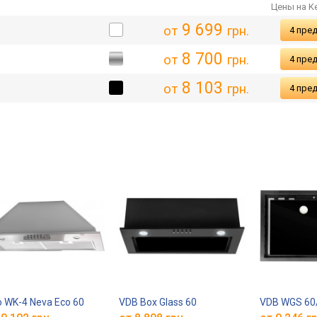
Цены на K
9 699
от
грн.
4 пре
8 700
от
грн.
4 пре
8 103
от
грн.
4 пре
 WK-4 Neva Eco 60
VDB Box Glass 60
VDB WGS 60