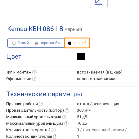
Kernau KBH 0861 B
черный
белый
нержавейка
черный
Цвет
Тип и
монтаж
встраиваемая (в шкаф)
Оформление
полновстраиваемая
Технические параметры
Принцип
работы
отвод / рециркуляция
Производительность
(мотор)
360 м³/ч
Минимальный уровень
шума
51 дБ
Максимальный уровень
шума
70 дБ
Количество
скоростей
3
/ + интенсивный режим /
Количество
двигателей
1