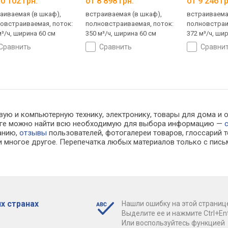
0 102 грн.
от 8 898 грн.
от 9 246 гр
аиваемая (в шкаф),
встраиваемая (в шкаф),
встраиваема
овстраиваемая, поток:
полновстраиваемая, поток:
полновстраи
м³/ч, ширина 60 см
350 м³/ч, ширина 60 см
372 м³/ч, ши
сравнить
сравнить
сравни
вую и компьютерную технику, электронику, товары для дома и о
алоге можно найти всю необходимую для выбора информацию —
ванию,
отзывы
пользователей, фотогалереи товаров, глоссарий т
 многое другое. Перепечатка любых материалов только с пись
х странах
Нашли ошибку на этой страниц
Выделите ее и нажмите Ctrl+Ent
Или воспользуйтесь функцией