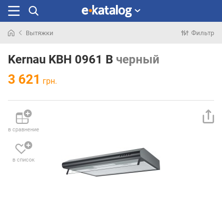
Вытяжки
Фильтр
Искали
раньше
Kernau KBH 0961 B
черный
3 621
грн.
в сравнение
в список