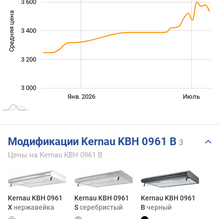
3 600
Средняя цена
3 400
3 000
3 200
3 000
Янв. 2027
Июль
Янв. 2026
Июль
L
Модификации Kernau KBH 0961 B
3
Цены на Kernau KBH 0961 B
Kernau KBH 0961
Kernau KBH 0961
Kernau KBH 0961
X
нержавейка
S
серебристый
B
черный