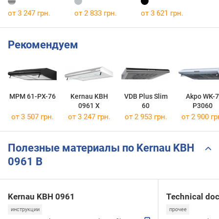
от 3 247 грн.
от 2 833 грн.
от 3 621 грн.
Рекомендуем
MPM 61-PX-76
Kernau KBH
VDB Plus Slim
Akpo WK-7
0961 X
60
P3060
от 3 507 грн.
от 3 247 грн.
от 2 953 грн.
от 2 900 гр
Полезные материалы по Kernau KBH
0961 B
Kernau KBH 0961
Technical do
инструкции
прочее