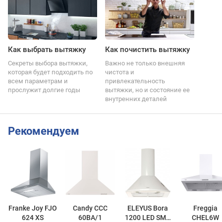
Как выбрать вытяжку
Как почистить вытяжку
Секреты выбора вытяжки,
Важно не только внешняя
которая будет подходить по
чистота и
всем параметрам и
привлекательность
прослужит долгие годы
вытяжки, но и состояние ее
внутренних деталей
Рекомендуем
Franke Joy FJO
Candy CCC
ELEYUS Bora
Freggia
624 XS
60BA/1
1200 LED SMD
CHEL6W