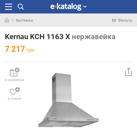
Вытяжки
Фильтр
Искали
раньше
Kernau KCH 1163 X
нержавейка
7 217
грн.
в сравнение
в список