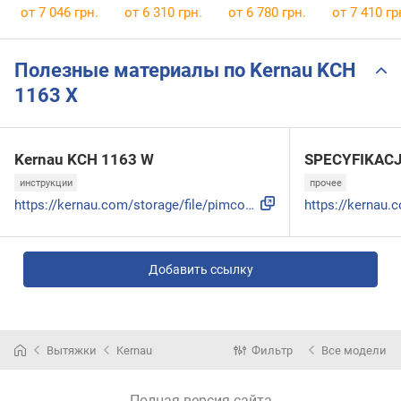
60 WH
от 7 046 грн.
от 6 310 грн.
от 6 780 грн.
от 7 410 гр
Полезные материалы по Kernau KCH
1163 X
Kernau KCH 1163 W
SPECYFIKACJ
инструкции
прочее
https://kernau.com/storage/file/pimcore_import/2025/10/8/eb...
Добавить ссылку
Вытяжки
Kernau
Фильтр
Все модели
Полная версия сайта