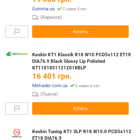
Gumma.ua
С нами 5 лет
(Харьков)
Купить
Keskin KT1 Klassik R18 W10 PCD5x112 ET18
DIA76.9 Black Glossy Lip Polished
KT11018511212018BLP
16 401 грн.
Metrader.com.ua
С нами 6 лет
(Львов)
Купить
Keskin Tuning KT1 SLP R18 W10.0 PCD5x112
ET18 DIA76.9