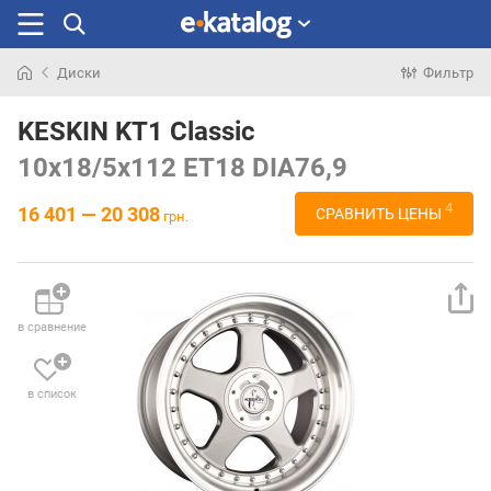
Диски
Фильтр
Искали
раньше
KESKIN KT1 Classic
10x18/5x112 ET18 DIA76,9
4
16 401 — 20 308
СРАВНИТЬ ЦЕНЫ
грн.
в сравнение
в список