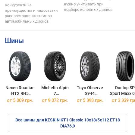
нужно учитывать при
Конкурентные
подборе колесных дисков
преимущества и недостатки
распространенных типов
автомобильных дисков
Шины
Nexen Roadian
Michelin Alpin
Toyo Observe
Dunlop SP
HTX RH5
7
S944
Sport Maxx 
265/60 R18 110H
235/55 R18 104H
225/55 R18 102V
225/55 R18 
от
5 009 грн.
от
9 072 грн.
от
5 393 грн.
от
3 339 гр
Все шины для KESKIN KT1 Classic 10x18/5x112 ET18
DIA76,9