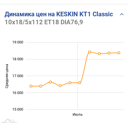
Динамика цен на KESKIN KT1 Classic
10x18/5x112 ET18 DIA76,9
19 000
 000
 500
 500
 500
 500
 000
 000
18 000
Средняя цена
17 000
15 000
16 000
15 000
Июнь
Сент.
Май
Авг.
Июль
L