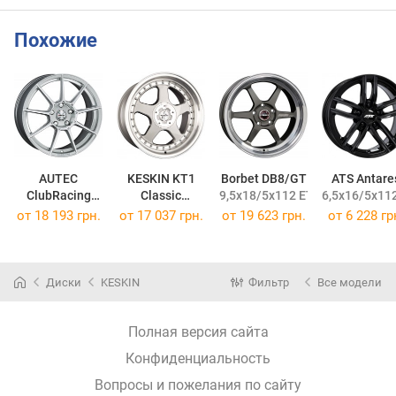
Похожие
AUTEC
KESKIN KT1
Borbet DB8/GT
ATS Antare
ClubRacing
Classic
9,5x18/5x112 ET20 DIA72,6
6,5x16/5x112
10x18/5x112 ET15 DIA70,1
8,5x18/5x112 ET15 DIA76
от
18 193 грн.
от
17 037 грн.
от
19 623 грн.
от
6 228 гр
Диски
KESKIN
Фильтр
Все модели
Полная версия сайта
Конфиденциальность
Вопросы и пожелания по сайту