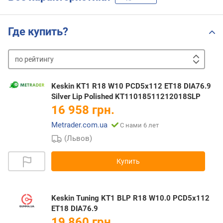
Где купить?
по
рейтингу
от
дешевых
к
Keskin KT1 R18 W10 PCD5x112 ET18 DIA76.9
дорогим
от
Silver Lip Polished KT11018511212018SLP
дорогих
16 958 грн.
к
Metrader.com.ua
С нами 6 лет
дешевым
(Львов)
Купить
Keskin Tuning KT1 BLP R18 W10.0 PCD5x112
ET18 DIA76.9
19 860 грн.