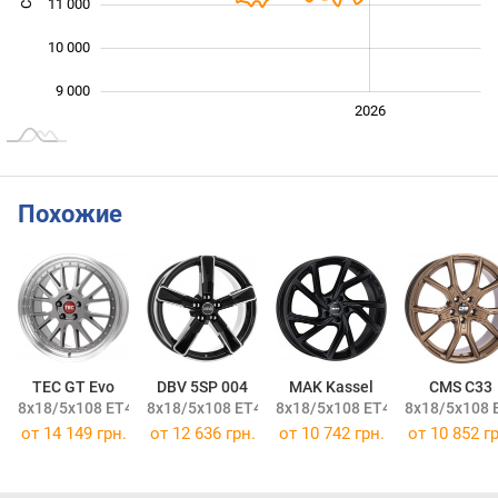
11 000
10 000
9 000
2024
2025
2028
2026
L
Похожие
TEC GT Evo
DBV 5SP 004
MAK Kassel
CMS C33
8x18/5x108 ET45 DIA72,5
8x18/5x108 ET40 DIA70,1
8x18/5x108 ET45 DIA72,1
8x18/5x108 
от
14 149 грн.
от
12 636 грн.
от
10 742 грн.
от
10 852 гр