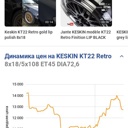
Keskin KT22 Retro gold lip
Jante KESKIN modèle KT22
KESKI
polish 8x18
Retro Finition LIP BLACK
grey li
felgen
Динамика цен на KESKIN KT22 Retro
8x18/5x108 ET45 DIA72,6
15 000
 000
 000
 000
14 000
13 000
Средняя цена
12 000
10 000