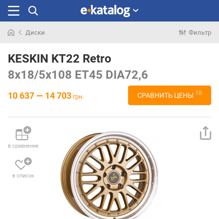
Диски
Фильтр
Искали
раньше
KESKIN KT22 Retro
8x18/5x108 ET45 DIA72,6
18
10 637 — 14 703
СРАВНИТЬ ЦЕНЫ
грн.
в сравнение
в список