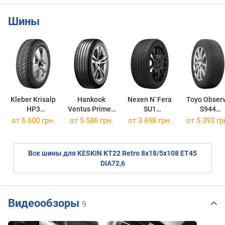
Шины
Kleber Krisalp
Hankook
Nexen N`Fera
Toyo Obser
HP3
Ventus Prime4
SU1
S944
225/60 R18 100H
K135
225/45 R18 95Y
225/55 R18 
от
6 600 грн.
от
5 586 грн.
от
3 698 грн.
от
5 393 гр
225/45 R18 95W
Все шины для KESKIN KT22 Retro 8x18/5x108 ET45
DIA72,6
Видеообзоры
9