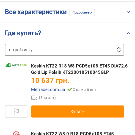
Все характеристики
Подробнее
Где купить?
по
рейтингу
от
дешевых
к
Keskin KT22 R18 W8 PCD5x108 ET45 DIA72.6
дорогим
от
Gold Lip Polsih KT228018510845GLP
дорогих
10 637 грн.
к
Metrader.com.ua
С нами 6 лет
дешевым
(Львов)
Купить
Keskin KT22 W8.0 R18 PCD5x108 ET45