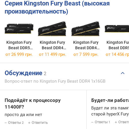
Серия Kingston Fury Beast (высокая
производительность)
Kingston Fury
Kingston Fury
Kingston Fury
Kingston Fu
Beast DDR5
Beast DDR4
Beast DDR4
Beast DDR
2x16GB
2x16GB
2x8GB
1x16GB
от
26 999 грн.
от
11 499 грн.
от
7 599 грн.
от
14 456 гр
KF560C30BBEK2-32
KF432C16BB1K2/32
KF432C16BBK2/16
KF560C30BB
Обсуждение
2
Вопрос-ответ по Kingston Fury Beast DDR4 1x16GB
Подойдёт к процессору
Будет-ли работ
11400F?
Будет ли эта памя
старой hyperX Fury
просто да или нет
Ответы
Ответ
Ответы
Ответить
1
2