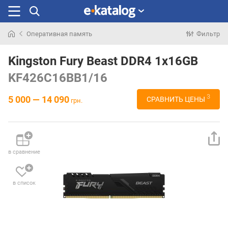
Оперативная память
Фильтр
Искали
раньше
Kingston Fury Beast DDR4 1x16GB
KF426C16BB1/16
3
5 000 — 14 090
СРАВНИТЬ ЦЕНЫ
грн.
в сравнение
в список