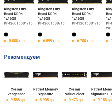
Kingston Fury
Kingston Fury
Kingston Fury
Kin
Beast DDR4
Beast DDR4
Beast DDR4
Bea
1x16GB
1x16GB
1x16GB
1x
KF426C16BB1/16
KF426C16BB/16
KF432C16BB1/16
KF
WP
от 5 000 грн.
от 6 599 грн.
от 6 700 грн.
от 
Рекомендуем
Corsair
Patriot Memory
Corsair
Patriot Mem
Vengeance
Signature
ValueSelect
Signature D
LPX DDR4
Premium
DDR4 1x16GB
1x16GB
от
9 588 грн.
от
8 905 грн.
от
9 473 грн.
от
9 158 гр
1x16GB
1x16GB
CMV16GX4M1A2666C18
PSD416G266
CMK16GX4M1A2666C16
PSP416G26662H1