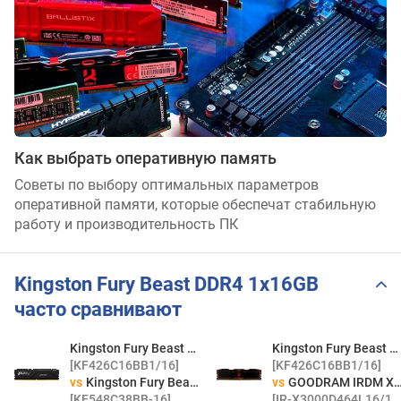
Как выбрать оперативную память
Советы по выбору оптимальных параметров
оперативной памяти, которые обеспечат стабильную
работу и производительность ПК
Kingston Fury Beast DDR4 1x16GB
часто сравнивают
Kingston Fury Beast DDR4 1x16GB
Kingston Fury Beast DDR4 1x16GB
[KF426C16BB1/16]
[KF426C16BB1/16]
vs
Kingston Fury Beast DDR5 1x16GB
vs
GOODRAM IRDM X DDR4 1x16GB
[KF548C38BB-16]
[IR-X3000D464L16/16G]