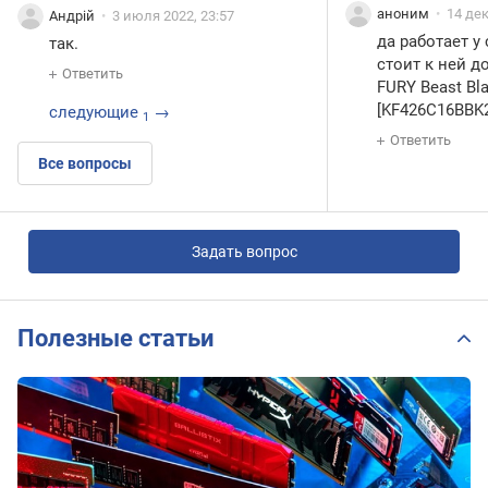
аноним
14 дек
Андрій
3 июля 2022, 23:57
да работает у 
так.
стоит к ней д
Ответить
FURY Beast Bl
[KF426C16BBK2
следующие
→
1
Ответить
Все вопросы
Задать вопрос
Полезные статьи