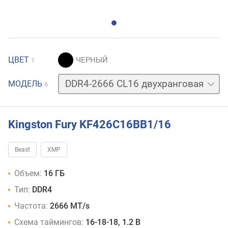
ЦВЕТ
1
DDR4-
МОДЕЛЬ
6
2666
CL16
одноранговая
DDR4-
Kingston Fury KF426C16BB1/16
3200
CL16
Beast
XMP
двухранговая
DDR4-
Объем:
16 ГБ
3200
CL16
Тип:
DDR4
двухранговая,
Частота:
2666 MT/s
WP
DDR4-
Схема таймингов:
16-18-18, 1.2 В