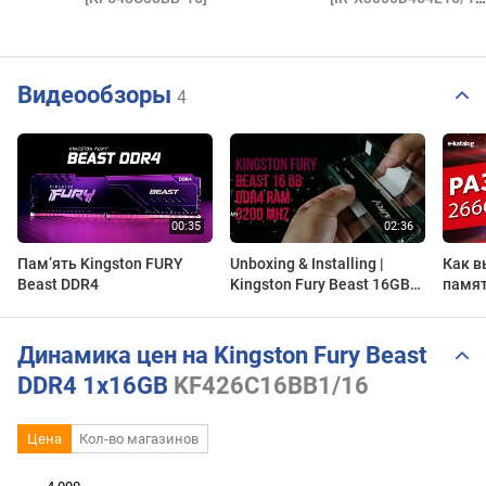
Видеообзоры
4
Пам’ять Kingston FURY
Unboxing & Installing |
Как в
Beast DDR4
Kingston Fury Beast 16GB
памя
DDR4 RAM 3200 Mhz
Динамика цен на Kingston Fury Beast
DDR4 1x16GB
KF426C16BB1/16
Цена
Кол-во магазинов