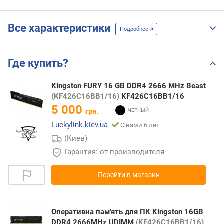
3200
CL16
одноранговая
Все характеристики
Подробнее
DDR4-
3600
CL18
Где купить?
Kingston FURY 16 GB DDR4 2666 MHz Beast
(KF426C16BB1/16)
KF426C16BB1/16
5 000
грн.
Luckylink.kiev.ua
С нами 6 лет
(Киев)
Гарантия: от производителя
Перейти в магазин
Оперативна пам'ять для ПК Kingston 16GB
DDR4 2666MHz UDIMM
(KF426C16BB1/16)