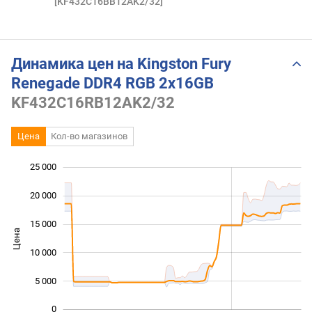
[KF432C16BB12AK2/32]
Динамика цен на Kingston Fury
Renegade DDR4 RGB 2x16GB
KF432C16RB12AK2/32
Цена
Кол-во магазинов
25 000
 000
 000
 000
20 000
15 000
Цена
10 000
10 000
5 000
0