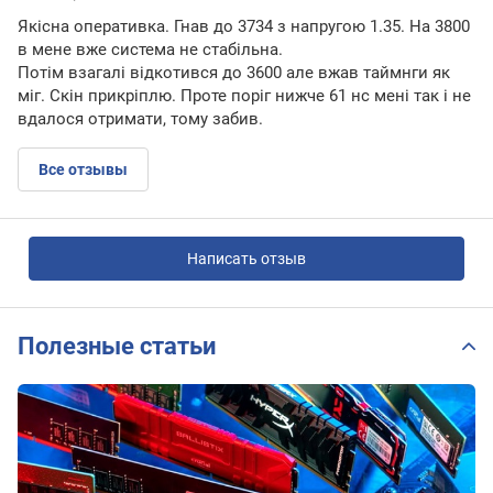
Якісна оперативка. Гнав до 3734 з напругою 1.35. На 3800
в мене вже система не стабільна.
Потім взагалі відкотився до 3600 але вжав таймнги як
міг. Скін прикріплю. Проте поріг нижче 61 нс мені так і не
вдалося отримати, тому забив.
Все отзывы
Написать отзыв
Полезные статьи