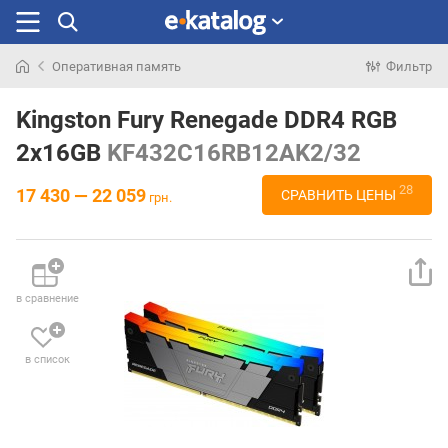
Оперативная память
Фильтр
Искали
раньше
Kingston Fury Renegade DDR4 RGB
2x16GB
KF432C16RB12AK2/32
28
17 430 — 22 059
СРАВНИТЬ ЦЕНЫ
грн.
в сравнение
в список