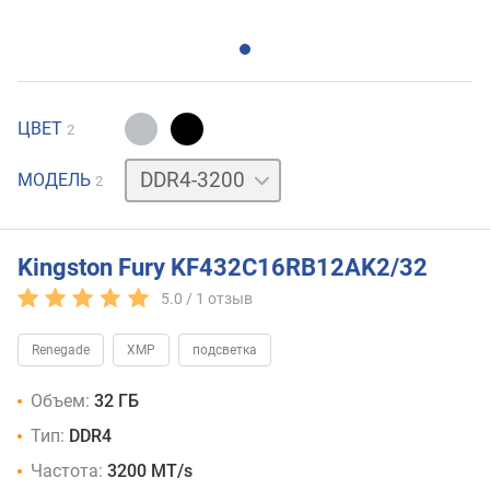
ЦВЕТ
2
DDR4-
МОДЕЛЬ
2
3600
Kingston Fury KF432C16RB12AK2/32
5.0 /
1
отзыв
Renegade
XMP
подсветка
Объем:
32 ГБ
Тип:
DDR4
Частота:
3200 MT/s