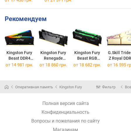
Рекомендуем
Kingston Fury
Kingston Fury
Kingston Fury
G.Skill Tride
Beast DDR4
Renegade
Beast RGB
Z Royal DD
RGB 2x16GB
DDR4 Black
DDR4 2x16GB
2x16GB
от
14 981 грн.
от
18 860 грн.
от
18 682 грн.
от
16 595 гр
KF432C16BB12AK2/32WP
2x16GB
KF436C18BBAK2/32
F4-3600C16
KF432C16RB12K2/32
Оперативная память
Kingston Fury
Фильтр
Вс
Полная версия сайта
Конфиденциальность
Вопросы и пожелания по сайту
Магазинам