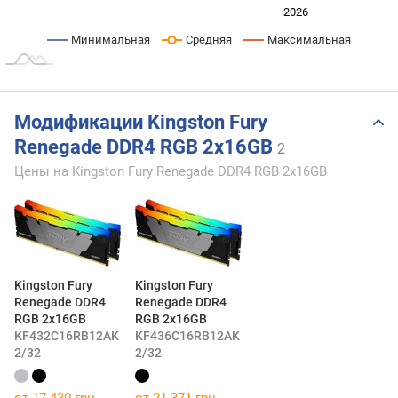
2024
2025
2028
2026
L
Минимальная
Средняя
Максимальная
Модификации Kingston Fury
Renegade DDR4 RGB 2x16GB
2
Цены на Kingston Fury Renegade DDR4 RGB 2x16GB
Kingston Fury
Kingston Fury
Renegade DDR4
Renegade DDR4
RGB 2x16GB
RGB 2x16GB
KF432C16RB12AK
KF436C16RB12AK
2/32
2/32
от 17 430 грн.
от 21 371 грн.