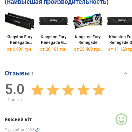
(наивысшая производительность)
Kingston Fury
Kingston Fury
Kingston Fury
Kingston Fu
Renegade
Renegade G5
Renegade
Renegade 
DDR4 2x16GB
SFYR2S/2T0
DDR5 RGB
SFYR2S/1T
от
6 999 грн.
от
20 181 грн.
от
28 403 грн.
от
11 129 гр
KF446C19RB1K2/32
2x16GB
KF564C32RSAK2-32
Отзывы
1
5.0
1
отзыв
Якісний кіт
7 декабря 2025