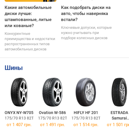
Какие автомобильные
Как подобрать диски на
диски лучше:
авто, чтобы наверняка
штампованные, литые
встали?
или кованые?
Ключевые допуски, которые
нужно учитывать при
Конкурентные
подборе колесных дисков
преимущества и недостатки
распространенных типов
автомобильных дисков
Шины
ONYX NY-W705
Ovation W-586
HIFLY HF 201
ESTRADA
175/70 R13 82T
175/70 R13 82T
175/70 R13 82T
Samurai
175/70 R13 
от
1 407 грн.
от
1 491 грн.
от
1 514 грн.
от
1 501 гр