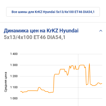
Все шины для KrKZ Hyundai 5x13/4x100 ET46 DIA54,1
Динамика цен на KrKZ Hyundai
5x13/4x100 ET46 DIA54,1
1 400
 500
700
800
1 300
Средняя цена
1 200
1 000
1 100
1 000