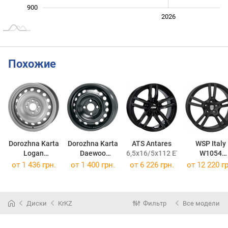
900
2024
2025
2028
2026
L
Похожие
Dorozhna Karta
Dorozhna Karta
ATS Antares
WSP Italy
Logan
Daewoo
6,5x16/5x112 ET50 DIA57,1
W1054
5,5x13/4x100 ET43 DIA60
5x13/4x100 ET49 DIA56,6
8,5x19/5x130
от
1 436 грн.
от
1 400 грн.
от
6 226 грн.
от
12 220 гр
Диски
KrKZ
Фильтр
Все модели