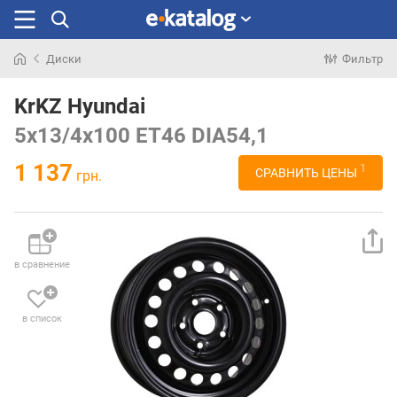
Диски
Фильтр
Искали
раньше
KrKZ Hyundai
5x13/4x100 ET46 DIA54,1
1 137
1
СРАВНИТЬ ЦЕНЫ
грн.
в сравнение
в список