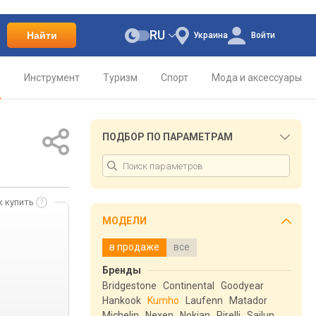
RU
Найти
Украина
Войти
о
Инструмент
Туризм
Спорт
Мода и аксессуары
ПОДБОР ПО ПАРАМЕТРАМ
к купить
МОДЕЛИ
в продаже
все
Бренды
Bridgestone
Continental
Goodyear
Hankook
Kumho
Laufenn
Matador
Michelin
Nexen
Nokian
Pirelli
Sailun