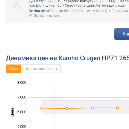
Диаметр шины: 18" * Индекс нагрузки шины: 114/1180 * 
профиля шины: 65 * Сезонность шин: Летние ши
... еще
Rezina.cc
С нами более 10-ти лет
(Киев)
Гарантия
Пожаловаться
e
Динамика цен на Kumho Crugen HP71 26
Цена
Кол-во магазинов
3 500
4 500
5 500
9 000
3 000
2 000
8 000
7 000
Цена
6 000
4 500
5 000