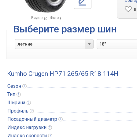
Dobra
в
Видео
Фото
10
3
Выберите размер шин
Kumho Crugen HP71 265/65 R18 114H
Сезон
Тип
Ширина
Профиль
Посадочный
диаметр
Индекс
нагрузки
Индекс
скорости