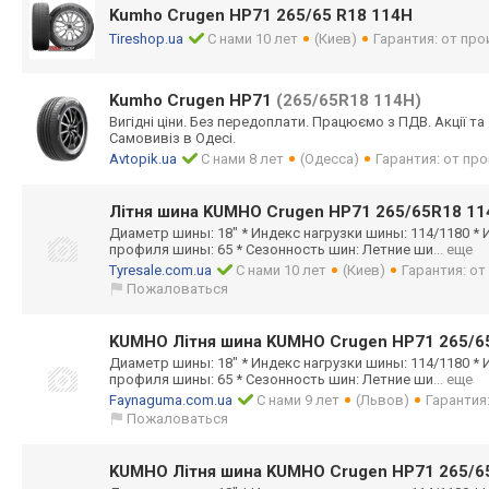
Kumho Crugen HP71 265/65 R18 114H
Tireshop.ua
С нами 10 лет
(Киев)
Гарантия: от пр
Kumho Crugen HP71
(265/65R18 114H)
Вигідні ціни. Без передоплати. Працюємо з ПДВ. Акції т
Самовивіз в Одесі.
Avtopik.ua
С нами 8 лет
(Одесса)
Гарантия: от пр
Літня шина KUMHO Crugen HP71 265/65R18 1
Диаметр шины: 18" * Индекс нагрузки шины: 114/1180 * 
профиля шины: 65 * Сезонность шин: Летние ши
... еще
Tyresale.com.ua
С нами 10 лет
(Киев)
Гарантия: о
Пожаловаться
KUMHO Літня шина KUMHO Crugen HP71 265/6
Диаметр шины: 18" * Индекс нагрузки шины: 114/1180 * 
профиля шины: 65 * Сезонность шин: Летние ши
... еще
Faynaguma.com.ua
С нами 9 лет
(Львов)
Гарантия
Пожаловаться
KUMHO Літня шина KUMHO Crugen HP71 265/6