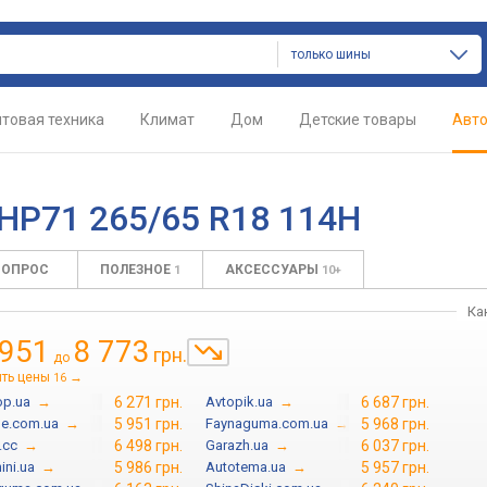
только шины
товая техника
Климат
Дом
Детские товары
Авт
HP71 265/65 R18 114H
ВОПРОС
ПОЛЕЗНОЕ
АКСЕССУАРЫ
1
10+
Ка
 951
8 773
грн.
до
ть цены
→
16
op.ua
→
6 271 грн.
Avtopik.ua
→
6 687 грн.
le.com.ua
→
5 951 грн.
Faynaguma.com.ua
→
5 968 грн.
.cc
→
6 498 грн.
Garazh.ua
→
6 037 грн.
ini.ua
→
5 986 грн.
Autotema.ua
→
5 957 грн.