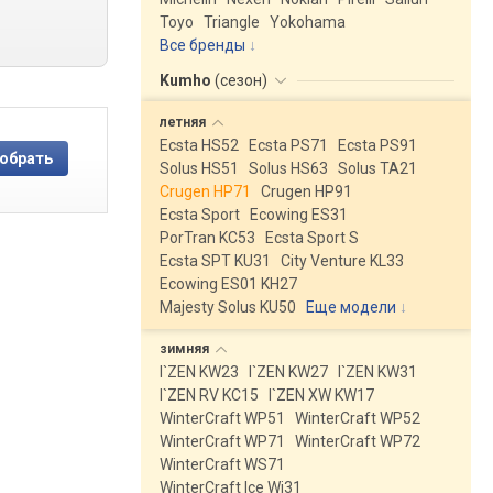
Toyo
Triangle
Yokohama
Все бренды
Kumho
(
сезон
)
летняя
Ecsta HS52
Ecsta PS71
Ecsta PS91
Solus HS51
Solus HS63
Solus TA21
Crugen HP71
Crugen HP91
Ecsta Sport
Ecowing ES31
PorTran KC53
Ecsta Sport S
Ecsta SPT KU31
City Venture KL33
Ecowing ES01 KH27
Majesty Solus KU50
Еще модели
↓
зимняя
I`ZEN KW23
I`ZEN KW27
I`ZEN KW31
I`ZEN RV KC15
I`ZEN XW KW17
WinterCraft WP51
WinterCraft WP52
WinterCraft WP71
WinterCraft WP72
WinterCraft WS71
WinterCraft Ice Wi31