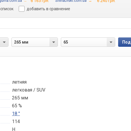
guma.com.ua
→
6 163 грн.
ShinaDiski.com.ua
→
6 240 грн.
 список
добавить в сравнение
летняя
легковая / SUV
265 мм
65 %
18 "
114
H