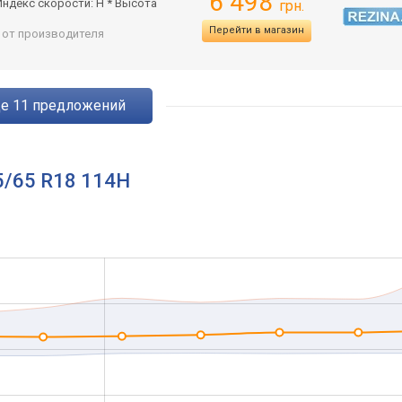
6 498
Индекс скорости: H * Высота
грн.
Перейти в магазин
: от производителя
ще
11
предложений
5/65 R18 114H