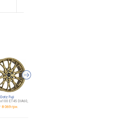
Dotz Fuji
Intertool GT0185
Vitol DP-30019
4x100 ET45 DIA60,1
от 751 грн.
от 4 100 грн.
т
8 069 грн.