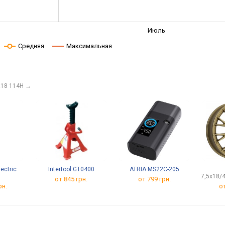
Июль
Средняя
Максимальная
R18 114H
→
lectric
Intertool GT0400
ATRIA MS22C-205
7,5x18/
от 845 грн.
от 799 грн.
рн.
о