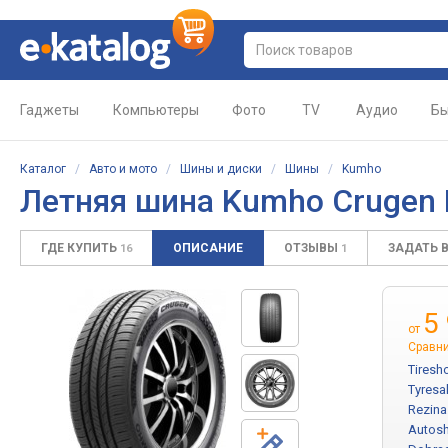
Гаджеты
Компьютеры
Фото
TV
Аудио
Бы
Каталог
/
Авто и мото
/
Шины и диски
/
Шины
/
Kumho
Летняя шина Kumho Crugen 
ГДЕ КУПИТЬ
ОПИСАНИЕ
ОТЗЫВЫ
ЗАДАТЬ 
16
1
5
от
Сравни
Tiresh
Tyresa
Rezina
Autosh