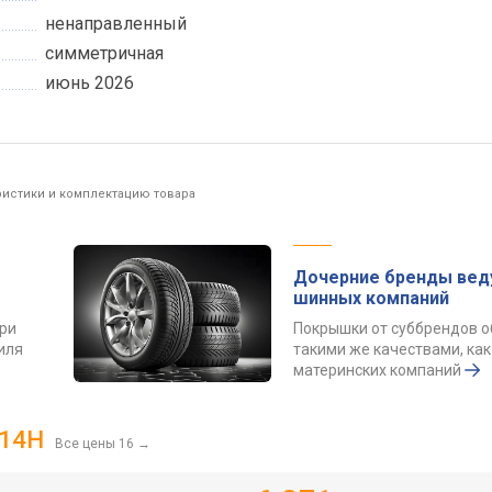
ненаправленный
симметричная
июнь 2026
ристики и комплектацию товара
Дочерние бренды вед
шинных компаний
ри
Покрышки от суббрендов 
иля
такими же качествами, как
материнских компаний
114H
Все цены 16
→