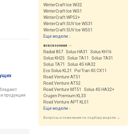
WinterCraft Ice Wi32
WinterCraft Ice Wi51
WinterCraft WP52+
WinterCraft SUV Ice WS31
WinterCraft SUV Ice WS51
Еще модели
↓
всесезонная
Radial 857
Solus HA31
Solus KH16
Solus KH25
Solus TA11
Solus TA31
Solus TA71
Solus 4S HA32
Eco Solus KL21
PorTran 4S CX11
ущих
Road Venture AT51
Road Venture AT52
обладают
Road Venture MT51
Solus 4S HA32+
 и продукция
Crugen Premium KL33
Road Venture APT KL51
Еще модели
↓
Вопросы и пожелания по подбору модели →