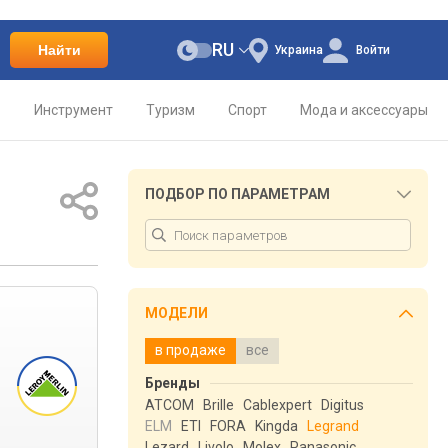
RU
Найти
Украина
Войти
о
Инструмент
Туризм
Спорт
Мода и аксессуары
ПОДБОР ПО ПАРАМЕТРАМ
МОДЕЛИ
в продаже
все
Бренды
ATCOM
Brille
Cablexpert
Digitus
ELM
ETI
FORA
Kingda
Legrand
Lezard
Livolo
Molex
Panasonic