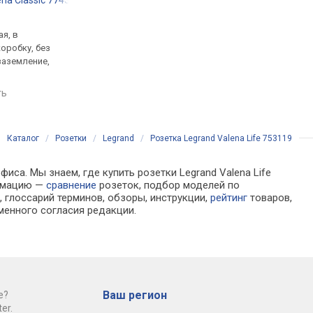
ena Classic 774322
Schneider New Unica NU305754
Legrand Mosaic 077
.
от 303 грн.
от 399 грн.
я, в
электрическая, в
электрическая, в
оробку, без
монтажную коробку, без
монтажную коробку,
 заземление,
рамки, 16 А, заземление,
рамки, 16 А, заземле
Франция
Франция
ть
сравнить
сравнить
Каталог
/
Розетки
/
Legrand
/
Розетка Legrand Valena Life 753119
иса. Мы знаем, где купить розетки Legrand Valena Life
ормацию —
сравнение
розеток, подбор моделей по
 глоссарий терминов, обзоры, инструкции,
рейтинг
товаров,
менного согласия редакции.
Ваш регион
е?
er.