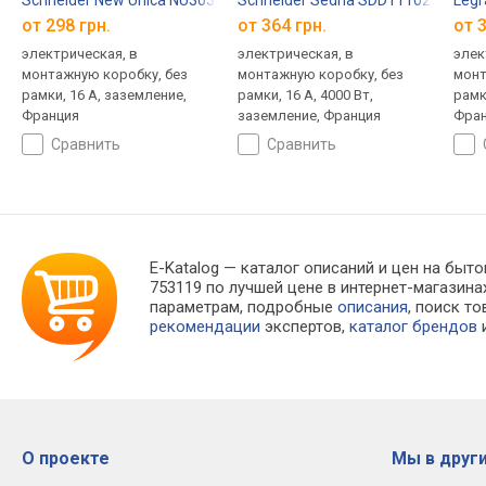
Schneider New Unica NU303718
Schneider Sedna SDD111024
Legr
от 298 грн.
от 364 грн.
от 3
электрическая, в
электрическая, в
элек
монтажную коробку, без
монтажную коробку, без
монт
рамки, 16 А, заземление,
рамки, 16 А, 4000 Вт,
рамк
Франция
заземление, Франция
Фран
сравнить
сравнить
E-Katalog
— каталог описаний и цен на бытов
753119 по лучшей цене в интернет-магази
параметрам, подробные
описания
, поиск т
рекомендации
экспертов,
каталог брендов
и
О проекте
Мы в други