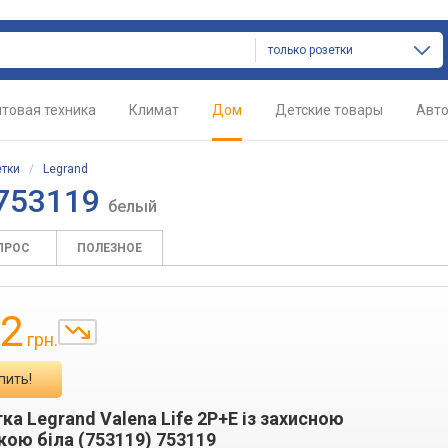
только розетки
товая техника
Климат
Дом
Детские товары
Авт
етки
/
Legrand
 753119
белый
ПРОС
ПОЛЕЗНОЕ
2
грн.
пить!
ка Legrand Valena Life 2P+E із захисною
ою біла (753119) 753119