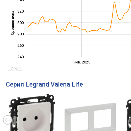
320
Средняя цена
300
240
280
260
240
Янв. 2027
Июль
Янв. 2025
L
Серия Legrand Valena Life