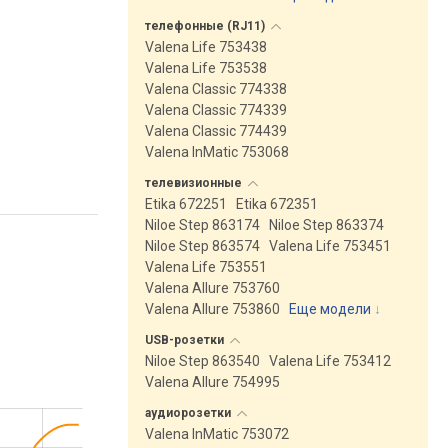
телефонные
(RJ11)
Valena Life 753438
Valena Life 753538
Valena Classic 774338
Valena Classic 774339
Valena Classic 774439
Valena InMatic 753068
телевизионные
Etika 672251
Etika 672351
Niloe Step 863174
Niloe Step 863374
Niloe Step 863574
Valena Life 753451
Valena Life 753551
Valena Allure 753760
Valena Allure 753860
Еще модели
↓
USB-розетки
Niloe Step 863540
Valena Life 753412
Valena Allure 754995
аудиорозетки
Valena InMatic 753072