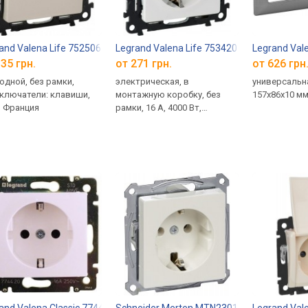
and Valena Life 752506
Legrand Valena Life 753420
Legrand Val
35 грн.
от 271 грн.
от 626 грн
одной, без рамки,
электрическая, в
универсальна
ключатели: клавиши,
монтажную коробку, без
157x86x10 м
, Франция
рамки, 16 А, 4000 Вт,
заземление, Франция