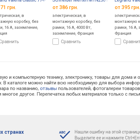
and Valena Classic 774420
Schneider Merten MTN2301-0319
Legrand Val
71 грн.
от 386 грн.
от 395 грн
трическая, в
электрическая, в
электрическа
ажную коробку, без
монтажную коробку, без
монтажную к
и, 16 А, заземление,
рамки, 16 А, 4000 Вт,
рамки, 16 А,
ция
заземление, Франция
Франция
сравнить
сравнить
сравни
ую и компьютерную технику, электронику, товары для дома и оф
нах. В каталоге можно найти всю необходимую для выбора инф
овара по названию,
отзывы
пользователей, фотогалереи товаров,
 многое другое. Перепечатка любых материалов только с пись
х странах
Нашли ошибку на этой страниц
Выделите ее и нажмите Ctrl+Ent