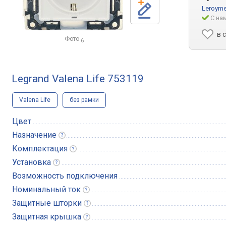
Leroymer
С на
в 
Фото
6
Legrand Valena Life 753119
Valena Life
без рамки
Цвет
Назначение
Комплектация
Установка
Возможность подключения
Номинальный
ток
Защитные
шторки
Защитная
крышка