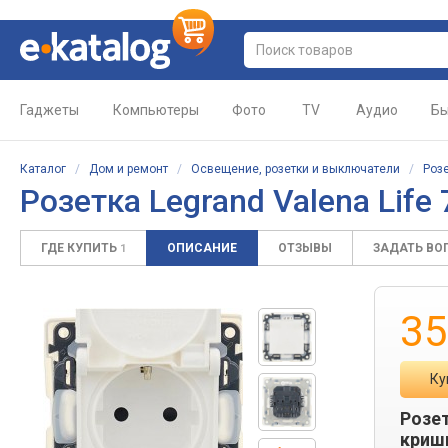
Гаджеты
Компьютеры
Фото
TV
Аудио
Бы
Каталог
/
Дом и ремонт
/
Освещение, розетки и выключатели
/
Роз
Розетка Legrand Valena Life
ГДЕ КУПИТЬ
ОПИСАНИЕ
ОТЗЫВЫ
ЗАДАТЬ ВО
1
35
Ку
Розет
кришк