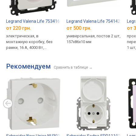
Legrand Valena Life 753416
Legrand Valena Life 754142
Legr
от 220 грн.
от 500 грн.
от 3
электрическая, в
универсальная, постов 2 шт,
прох
монтажную коробку, без
157x86x10 мм
пере
рамки, 16 А, 4000 Вт,
1 шт
заземление, Франция
Рекомендуем
Сравнить в таблице
→