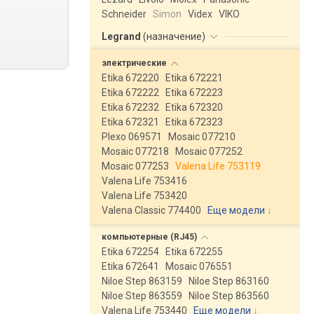
Schneider
Simon
Videx
VIKO
Legrand
(
назначение
)
электрические
Etika 672220
Etika 672221
Etika 672222
Etika 672223
Etika 672232
Etika 672320
Etika 672321
Etika 672323
Plexo 069571
Mosaic 077210
Mosaic 077218
Mosaic 077252
Mosaic 077253
Valena Life 753119
Valena Life 753416
Valena Life 753420
Valena Classic 774400
Еще модели
↓
компьютерные
(RJ45)
Etika 672254
Etika 672255
Etika 672641
Mosaic 076551
Niloe Step 863159
Niloe Step 863160
Niloe Step 863559
Niloe Step 863560
Valena Life 753440
Еще модели
↓