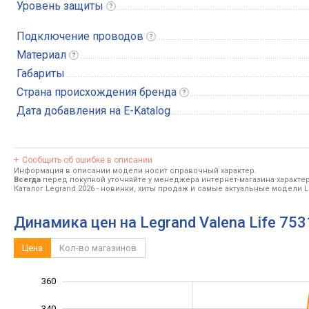
Уровень
защиты
Подключение
проводов
Материал
Габариты
Страна происхождения
бренда
Дата добавления на E-Katalog
Сообщить об ошибке в описании
Информация в описании модели носит справочный характер.
Всегда
перед покупкой уточняйте у менеджера интернет-магазина характе
Каталог Legrand 2026
- новинки, хиты продаж и самые актуальные модели L
Динамика цен на Legrand Valena Life 75
Цена
Кол-во магазинов
360
200
220
380
340