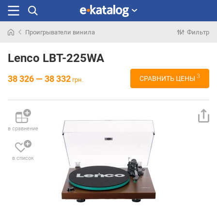
Проигрыватели винила
Фильтр
Искали
раньше
Lenco LBT-225WA
3
38 326 — 38 332
СРАВНИТЬ ЦЕНЫ
грн.
в сравнение
в список