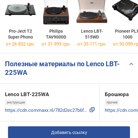
Pro-Ject T2
Philips
Lenco LBT-
Pioneer PL
Super Phono
TAV9000D
515WD
1000
от 26 832 грн.
от 31 999 грн.
от 35 171 грн.
от 50 099 гр
Полезные материалы по Lenco LBT-
225WA
Lenco LBT-225WA
Брошюра
инструкции
прочее
https://cdn.commaxx.nl/782d2ec27b6f39cf6db600142035d69b98bb...
Добавить ссылку