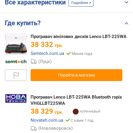
Все характеристики
Подробнее
Где купить?
Програвач вінілових дисків Lenco LBT-225WA
38 332
грн.
Semtech.com.ua
Менее года
(Луцк)
Перейти в магазин
Програвач Lenco LBT-225WA Bluetooth горіх
VHGLLBT225WA
38 329
грн.
Novateh.com.ua
С нами 1 год
(Новояворовск)