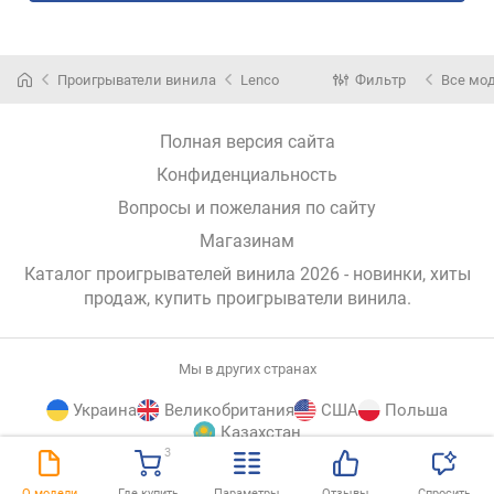
Проигрыватели винила
Lenco
Фильтр
Все мо
Полная версия сайта
Конфиденциальность
Вопросы и пожелания по сайту
Магазинам
Каталог проигрывателей винила 2026 - новинки, хиты
продаж,
купить проигрыватели винила
.
Мы в других странах
Украина
Великобритания
США
Польша
Казахстан
3
E-
© E-Katalog, 2026
НАВЕРХ
О модели
Где купить
Параметры
Отзывы
Спросить