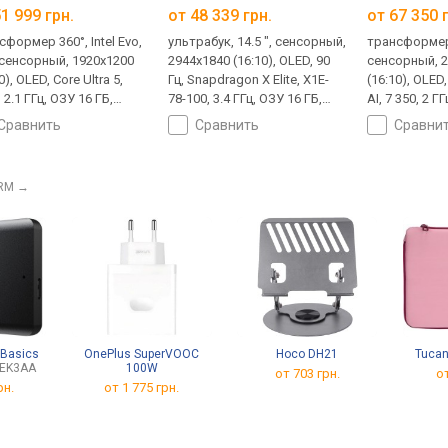
1 999 грн.
от
48 339 грн.
от
67 350 
сформер 360°, Intel Evo,
ультрабук, 14.5 ", сенсорный,
трансформер 
, сенсорный, 1920x1200
2944x1840 (16:10), OLED, 90
сенсорный, 
0), OLED, Core Ultra 5,
Гц, Snapdragon X Elite, X1E-
(16:10), OLED,
 2.1 ГГц, ОЗУ 16 ГБ,
78-100, 3.4 ГГц, ОЗУ 16 ГБ,
AI, 7 350, 2 Г
R5X, Arc Graphics 130V,
LPDDR5X, Adreno GPU, SSD
LPDDR5X, Ra
сравнить
сравнить
сравни
M.2 NVMe, 512 ГБ, без
M.2 NVMe, 512 ГБ, Win 11
M.2 NVMe, 512
USB-A 5Gbps, USB-C 40G
Home, Wi-Fi 7, быстрая
Home, USB-A
), Thunderbolt, Wi-Fi 7,
зарядка, 3D сканер лица,
10Gbps, Wi-F
ERM
→
рая зарядка, 3D сканер
автономный+, 1.3 кг
зарядка, 3D 
, автономный+, 1.4 кг
автономный+,
 Basics
OnePlus SuperVOOC
Hoco DH21
Tucan
EK3AA
100W
от 703 грн.
от
рн.
от 1 775 грн.