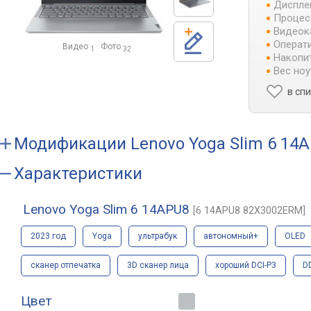
Диспле
Процес
Видеок
Операти
Видео
Фото
1
32
Накопит
Вес ноу
в сп
Модификации
Lenovo Yoga Slim 6 14
Характеристики
Lenovo Yoga Slim 6 14APU8
[6 14APU8 82X3002ERM]
2023 год
Yoga
ультрабук
автономный+
OLED
сканер отпечатка
3D сканер лица
хороший DCI-P3
D
Цвет