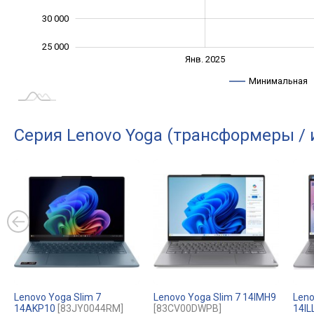
30 000
25 000
Янв. 2027
Июль
Янв. 2025
L
Минимальная
Серия Lenovo Yoga (трансформеры /
Lenovo Yoga Slim 7
Lenovo Yoga Slim 7 14IMH9
Leno
14AKP10
[83JY0044RM]
[83CV00DWPB]
14IL