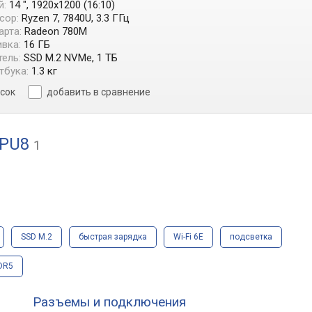
й:
14 ", 1920x1200 (16:10)
сор:
Ryzen 7, 7840U, 3.3 ГГц
арта:
Radeon 780M
вка:
16 ГБ
ель:
SSD M.2 NVMe, 1 ТБ
тбука:
1.3 кг
исок
добавить в сравнение
APU8
1
SSD M.2
быстрая зарядка
Wi-Fi 6E
подсветка
DR5
Разъемы и подключения