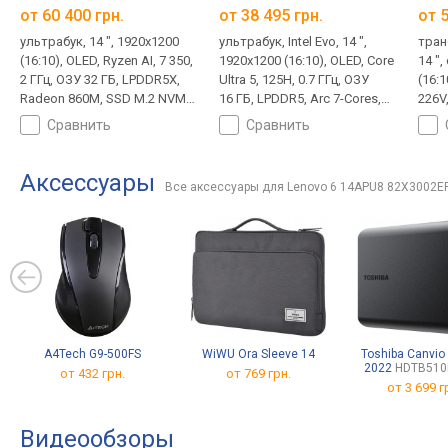
от
60 400 грн.
от
38 495 грн.
от
5
ультрабук, 14 ", 1920x1200
ультрабук, Intel Evo, 14 ",
тран
(16:10), OLED, Ryzen AI, 7 350,
1920x1200 (16:10), OLED, Core
14 "
2 ГГц, ОЗУ 32 ГБ, LPDDR5X,
Ultra 5, 125H, 0.7 ГГц, ОЗУ
(16:1
Radeon 860M, SSD M.2 NVMe,
16 ГБ, LPDDR5, Arc 7-Cores,
226V,
1 ТБ, без ОС, USB-A 5Gbps,
SSD M.2 NVMe, 512 ГБ, Win 11
LPDD
сравнить
сравнить
USB-C 40G (USB4), Wi-Fi 7,
Home, USB-A 5Gbps, USB-C
SSD 
быстрая зарядка, 3D сканер
40G (USB4), Thunderbolt, Wi-Fi
ОС, 
лица, автономный+, 1.2 кг
6E, быстрая зарядка, 3D
(USB4
Аксессуары
Все аксессуары для Lenovo 6 14APU8 82X3002
сканер лица, автономный+,
быст
1.39 кг
лица
A4Tech G9-500FS
WiWU Ora Sleeve 14
Toshiba Canvio
2022
HDTB510
от 432 грн.
от 769 грн.
от
3 699 г
Видеообзоры