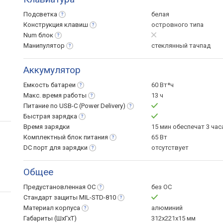
Подсветка
белая
Конструкция
клавиш
островного типа
Num
блок
Манипулятор
стеклянный тачпад
Аккумулятор
Емкость
батареи
60 Вт*ч
Макс. время
работы
13 ч
Питание по USB-C (Power
Delivery)
Быстрая
зарядка
Время зарядки
15 мин обеспечат 3 ча
Комплектный блок
питания
65 Вт
DC порт для
зарядки
отсутствует
Общее
Предустановленная
ОС
без ОС
Стандарт защиты
MIL-STD-810
Материал
корпуса
алюминий
Габариты (ШхГхТ)
312x221x15 мм