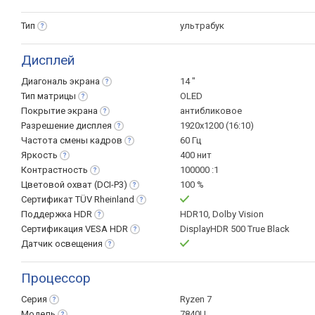
Тип
ультрабук
Дисплей
Диагональ
экрана
14 "
Тип
матрицы
OLED
Покрытие
экрана
антибликовое
Разрешение
дисплея
1920x1200 (16:10)
Частота смены
кадров
60 Гц
Яркость
400 нит
Контрастность
100000 :1
Цветовой охват
(DCI-P3)
100 %
Сертификат TÜV
Rheinland
Поддержка
HDR
HDR10, Dolby Vision
Сертификация VESA
HDR
DisplayHDR 500 True Black
Датчик
освещения
Процессор
Серия
Ryzen 7
Модель
7840U