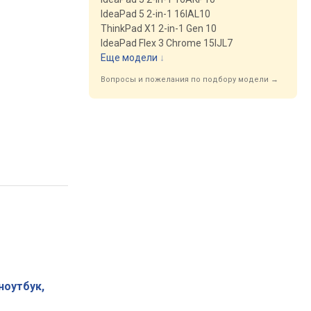
IdeaPad 5 2-in-1 16IAL10
ThinkPad X1 2-in-1 Gen 10
IdeaPad Flex 3 Chrome 15IJL7
Еще модели
↓
Вопросы и пожелания по подбору модели →
ноутбук,