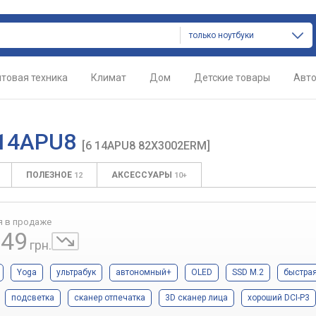
только ноутбуки
товая техника
Климат
Дом
Детские товары
Авт
6 14APU8
[6 14APU8 82X3002ERM]
ПОЛЕЗНОЕ
АКСЕССУАРЫ
12
10+
я в продаже
749
грн.
Yoga
ультрабук
автономный+
OLED
SSD M.2
быстрая
подсветка
сканер отпечатка
3D сканер лица
хороший DCI-P3