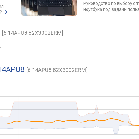
Руководство по выбору о
ия
ноутбука под задачи поль
?
8
[6 14APU8 82X3002ERM]
.
 14APU8
[6 14APU8 82X3002ERM]