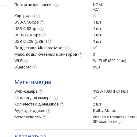
Порты
подключения
HDMI
v2.1
Картридер
USB-A
5Gbps
1 шт
USB-C
5Gbps
1 шт
USB-C
20Gbps
1 шт
USB-C 20G
(USB4)
1 шт
Поддержка Alternate
Mode
Макс. подключаемых
мониторов
3
Wi-Fi
Wi-Fi 6E (802.11ax)
Bluetooth
v5.3
Мультимедиа
Web-камера
1920x1080 (Full HD)
Шторка для
камеры
Количество
динамиков
2 шт
Аудиодекодеры
Dolby Atmos
Безопасность
сканер отпечатка паль
3D сканер лица
Клавиатура