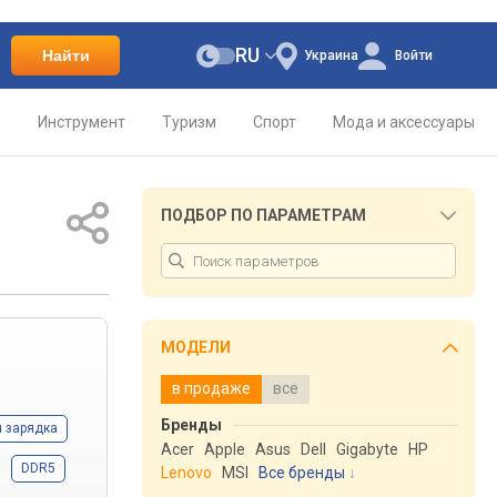
RU
Найти
Украина
Войти
о
Инструмент
Туризм
Спорт
Мода и аксессуары
ПОДБОР ПО ПАРАМЕТРАМ
МОДЕЛИ
в продаже
все
Бренды
 зарядка
Acer
Apple
Asus
Dell
Gigabyte
HP
DDR5
Lenovo
MSI
Все бренды