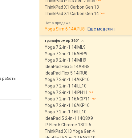
ThinkPad P14s Gen 7 Intel
ThinkPad X1 Carbon Gen 13
ThinkPad X1 Carbon Gen 14
Нет в продаже
Yoga Slim 6 14APU8
Еще модели
↓
трансформер
360°
Yoga 7 2-in-1 14IML9
Yoga 7 2-in-1 16AHP9
Yoga 9 2-in-1 14IMH9
IdeaPad Flex 5 14ABR8
IdeaPad Flex 5 14IRU8
са работы
Yoga 7 2-in-1 14AKP10
Yoga 7 2-in-1 14ILL10
Yoga 7 2-in-1 14IPH11
Yoga 7 2-in-1 16AGP11
Yoga 7 2-in-1 16AKP10
Yoga 7 2-in-1 16ILL10
IdeaPad 5 2-in-1 14Q8X9
IP Flex 5 Chrome 13ITL6
ThinkPad X13 Yoga Gen 4
IdeaPad 5 2-in-1 16AKP10