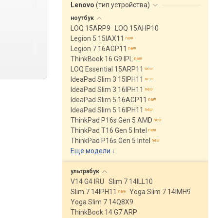
Lenovo
(
тип устройства
)
ноутбук
LOQ 15ARP9
LOQ 15AHP10
Legion 5 15IAX11
Legion 7 16AGP11
ThinkBook 16 G9 IPL
LOQ Essential 15ARP11
IdeaPad Slim 3 15IPH11
IdeaPad Slim 3 16IPH11
IdeaPad Slim 5 16AGP11
IdeaPad Slim 5 16IPH11
ThinkPad P16s Gen 5 AMD
ThinkPad T16 Gen 5 Intel
ThinkPad P16s Gen 5 Intel
Еще модели
↓
ультрабук
V14 G4 IRU
Slim 7 14ILL10
Slim 7 14IPH11
Yoga Slim 7 14IMH9
Yoga Slim 7 14Q8X9
ThinkBook 14 G7 ARP