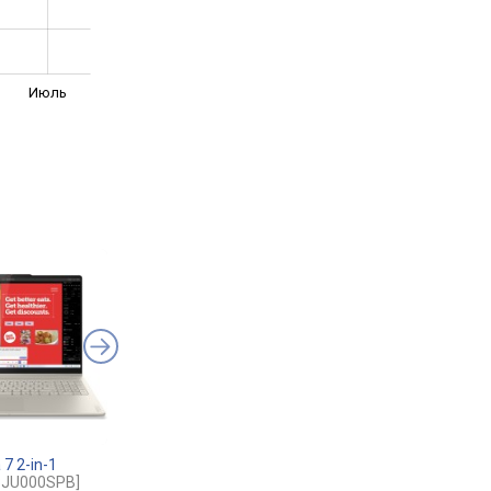
Июль
7 2-in-1
Lenovo Yoga Slim 7
Lenovo Yoga 7 2-in-
3JU000SPB]
14AKP10
[83JY006MPB]
14ILL10
[83JQ004DP