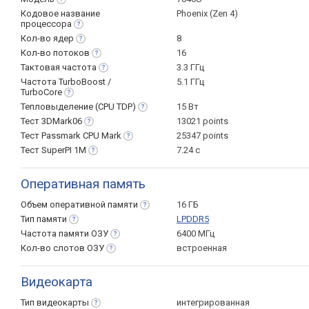
Кодовое название
Phoenix (Zen 4)
процессора
Кол-во
ядер
8
Кол-во
потоков
16
Тактовая
частота
3.3 ГГц
Частота TurboBoost /
5.1 ГГц
TurboCore
Тепловыделение (CPU
TDP)
15 Вт
Тест
3DMark06
13021 points
Тест Passmark CPU
Mark
25347 points
Тест SuperPI
1M
7.24 с
Оперативная память
Объем оперативной
памяти
16 ГБ
Тип
памяти
LPDDR5
Частота памяти
ОЗУ
6400 МГц
Кол-во слотов
ОЗУ
встроенная
Видеокарта
Тип
видеокарты
интегрированная