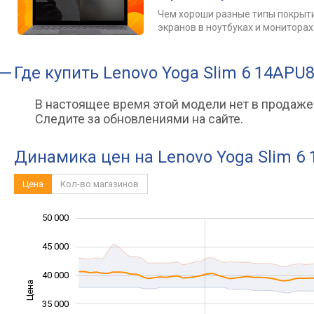
Чем хороши разные типы покрыт
экранов в ноутбуках и мониторах
Где купить
Lenovo Yoga Slim 6 14APU
В настоящее время этой модели нет в продаже
Следите за обновлениями на сайте.
Динамика цен на Lenovo Yoga Slim 6
Цена
Кол-во магазинов
50 000
15 000
20 000
55 000
45 000
40 000
Цена
25 000
35 000