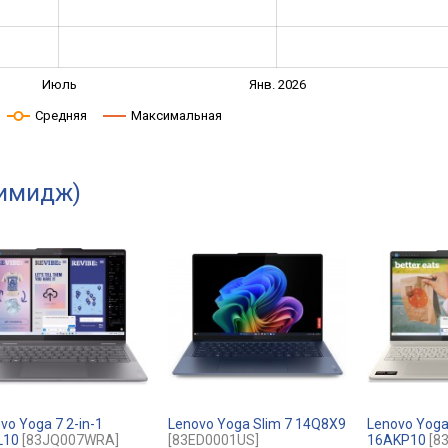
Июль
Янв. 2026
Средняя
Максимальная
 имидж)
vo Yoga 7 2-in-1
Lenovo Yoga Slim 7 14Q8X9
Lenovo Yoga 
L10
[83JQ007WRA]
[83ED0001US]
16AKP10
[8