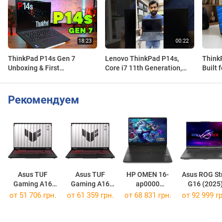
ThinkPad P14s Gen 7
Lenovo ThinkPad P14s,
Think
Unboxing & First
Core i7 11th Generation,
Built 
Impressions (Core Ultra
16GB RAM, 512GB SSD, 4GB
356H & Nvidia Pro 500
Graphics, 14"
Blackwell)
+971506307876
Рекомендуем
Asus TUF
Asus TUF
HP OMEN 16-
Asus ROG Str
Gaming A16
Gaming A16
ap0000
G16 (2025
(2025)
(2025)
[BL6K1AV]
G614PR
от
51 706 грн.
от
61 359 грн.
от
68 831 грн.
от
92 999 гр
FA608UH
FA608UM
[G614PR-G16
[FA608UH-R7165W]
[FA608UM-R7165W]