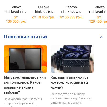
Lenovo
Lenovo
Lenovo
Lenovo
ThinkPad T16g
ThinkPad E15
ThinkPad X13
ThinkPad T
Gen 3
Gen 2 AMD
Gen 4 AMD
Gen 8
от
от
18 856 грн.
от
36 999 грн.
от
[21V50017US]
[2 20T8004LPB]
[21J30052CK]
[21TD000PU
130 500 грн.
129 400 гр
Полезные статьи
Матовое, глянцевое или
Как найти именно тот
антибликовое: Какое
ноутбук, который вам
покрытие экрана
нужен?
выбрать?
Руководство по выбору
оптимального ноутбука под
Чем хороши разные типы
задачи пользователя
покрытия экранов в