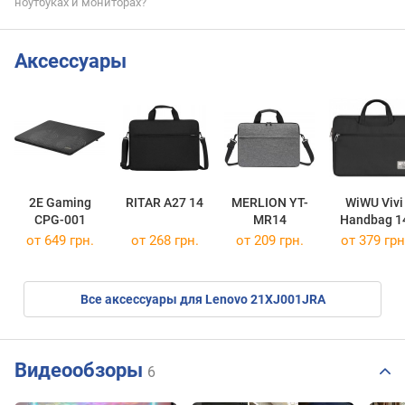
ноутбуках и мониторах?
Аксессуары
2E Gaming
RITAR A27 14
MERLION YT-
WiWU Vivi
CPG-001
MR14
Handbag 1
от 649 грн.
от 268 грн.
от 209 грн.
от 379 грн
Все аксессуары для Lenovo 21XJ001JRA
Видеообзоры
6