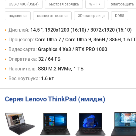
USB-C 40G (USB4)
быстрая зарядка
Wi-Fi 7
влагозащита
подсветка
сканер отпечатка
3D сканер лица
DDR5
Дисплей:
14.5 ", 1920x1200 (16:10) / 3072x1920 (16:10)
Процессор:
Core Ultra 7 / Core Ultra 9, 366H / 386H, 1.6 Г
Видеокарта:
Graphics 4 Xe3 / RTX PRO 1000
Оперативка:
32 / 64 ГБ
Накопитель:
SSD M.2 NVMe, 1 ТБ
Вес ноутбука:
1.6 кг
Серия Lenovo ThinkPad (имидж)