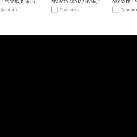
Б, LPDDR5X, Radeon
RTX 5070, SSD M.2 NVMe, 1
ОЗУ 32 ГБ, L
, SSD M.2 NVMe, 512 ГБ,
ТБ, Win 11 Pro, USB-C 40G
Graphics 140
сравнить
сравнить
сравни
11 Pro, USB-A 5Gbps, Wi-
(USB4), USB-C 80G (USB4),
NVMe, 1 ТБ, W
E, быстрая зарядка,
Thunderbolt, Wi-Fi 7,
5Gbps, USB-C
ер отпечатка, 3D сканер
поддержка VR, быстрая
Thunderbolt, 
 1.2 кг
зарядка, сканер отпечатка,
зарядка, ска
3D сканер лица, 1.84 кг
3D сканер лиц