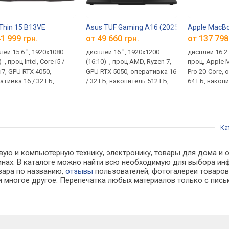
8UP
Thin 15 B13VE
Asus TUF Gaming A16 (2025) FA608UH
Apple MacBo
1 999 грн.
от 49 660 грн.
от 137 798
лей 15.6 ", 1920x1080
дисплей 16 ", 1920x1200
дисплей 16.2 
) , проц Intel, Core i5 /
(16:10) , проц AMD, Ryzen 7,
проц, Apple 
i7, GPU RTX 4050,
GPU RTX 5050, оперативка 16
Pro 20-Core, 
ативка 16 / 32 ГБ,
/ 32 ГБ, накопитель 512 ГБ,
64 ГБ, накопи
итель 512 ГБ - 2 ТБ, вес
вес 2.2 кг
вес 2.14 кг
кг
Ка
вую и компьютерную технику, электронику, товары для дома и о
газинах. В каталоге можно найти всю необходимую для выбора 
овара по названию,
отзывы
пользователей, фотогалереи товаров,
 многое другое. Перепечатка любых материалов только с пись