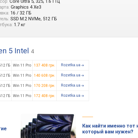
сор:
Core Ultra 5, 325, 1.6 ГГц
арта:
Graphics 4 Xe3
вка:
16 / 32 ГБ
ель:
SSD M.2 NVMe, 512 ГБ
тбука:
1.7 кг
n 5 Intel
4
Rozetka.ua
512 ГБ
Win 11 Pro
137 408 грн.
Rozetka.ua
512 ГБ
Win 11 Pro
140 608 грн.
Rozetka.ua
512 ГБ
Win 11 Pro
170 208 грн.
Rozetka.ua
512 ГБ
Win 11 Pro
172 408 грн.
Как найти именно тот 
тие
который вам нужен?