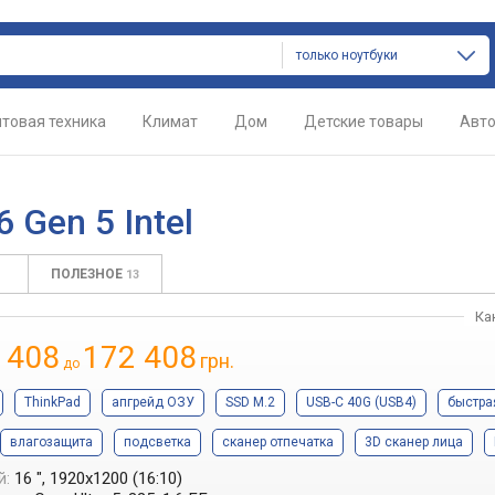
только ноутбуки
товая техника
Климат
Дом
Детские товары
Авт
 Gen 5 Intel
С
ПОЛЕЗНОЕ
13
Ка
 408
172 408
грн.
до
ThinkPad
апгрейд ОЗУ
SSD M.2
USB-C 40G (USB4)
быстра
влагозащита
подсветка
сканер отпечатка
3D сканер лица
й:
16 ", 1920x1200 (16:10)