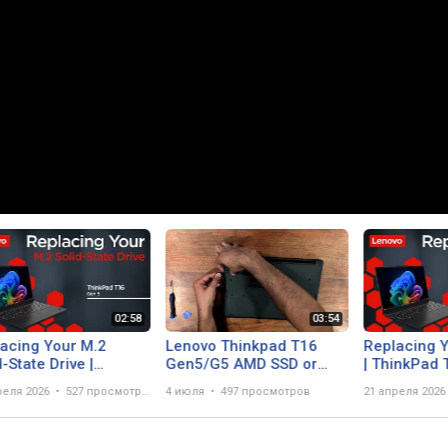
acing Your M.2
Lenovo Thinkpad T16
Replacing 
d-State Drive |
Gen5/G5 AMD SSD or
| ThinkPad 
kPad T16 Gen 5 |
RAM Upgrade
Customer Se
реля 2026
527 просмотров
4 июля
497 просмотров
21 апреля 2026
omer Self Service