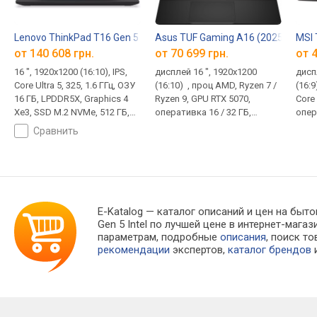
Lenovo ThinkPad T16 Gen 5 Intel
Asus TUF Gaming A16 (2025) FA60
[21WT000WPB]
MSI 
от
140 608 грн.
от 70 699 грн.
от 4
16 ", 1920x1200 (16:10), IPS,
дисплей 16 ", 1920x1200
дисп
Core Ultra 5, 325, 1.6 ГГц, ОЗУ
(16:10) , проц AMD, Ryzen 7 /
(16:9
16 ГБ, LPDDR5X, Graphics 4
Ryzen 9, GPU RTX 5070,
Core 
Xe3, SSD M.2 NVMe, 512 ГБ,
оперативка 16 / 32 ГБ,
опер
Win 11 Pro, USB-A 5Gbps,
накопитель 512 ГБ / 1 ТБ, вес
накоп
сравнить
USB-C 40G (USB4),
2.2 кг
1.86 
Thunderbolt, Wi-Fi 7, быстрая
зарядка, сканер отпечатка,
3D сканер лица, 1.7 кг
E-Katalog
— каталог описаний и цен на быто
Gen 5 Intel по лучшей цене в интернет-ма
параметрам, подробные
описания
, поиск т
рекомендации
экспертов,
каталог брендов
и