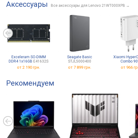
Аксессуары
Все аксессуары для Lenovo 21WT000XPB
→
Exceleram SO-DIMM
Seagate Basic
Xiaomi Hyper
DDR4 1x16GB
E41632S
STJL5000400
Combo 9
от
2 190 грн.
от
7 899 грн.
от 966 гр
Рекомендуем