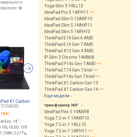
тимального
Yoga Slim 9 14ILL10
зователя
IdeaPad Pro 5 14IPH11
IdeaPad Slim 5 13ARP10
IdeaPad Slim 5 14AHP11
IdeaPad Slim 5 14IRH10
ThinkPad E14 Gen 6 AMD
ThinkPad E14 Gen 7 AMD
ThinkPad X13 Gen 4 AMD
IP Slim 3 Chrome 14M868
ThinkPad P14s Gen 7 AMD
ThinkPad T14 Gen 7 Intel
ThinkPad P14s Gen 7 Intel
ThinkPad X1 Carbon Gen 13
ThinkPad X1 Carbon Gen 14
Еще модели
↓
kPad X1 Carbon
Lenovo ThinkPad P16 Gen 3
Lenovo ThinkPad X9
трансформер
360°
TS1GA00]
[21RQ000QPB]
1
[21Q60020RA]
IdeaPad Flex 5 14ABR8
 грн.
от
398 299 грн.
от
92 716 грн.
Yoga 7 2-in-1 14AKP10
el Evo, 14 ",
производительный, 16 ",
Intel Evo, 15.3 ", 2880
Yoga 7 2-in-1 14ILL10
:10), OLED, 120
сенсорный, 3200x2000
(16:10), OLED, 120 Гц, 
Yoga 7 2-in-1 14IPH11
7, 258V, 2.2 ГГц,
(16:10), OLED, 120 Гц, Core
Ultra 5, 226V, 2.1 ГГц,