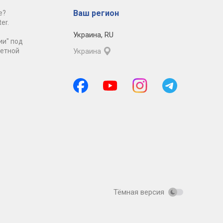
Ваш регион
е?
er.
Украина
,
RU
ии" под
ретной
Украина
Тёмная версия