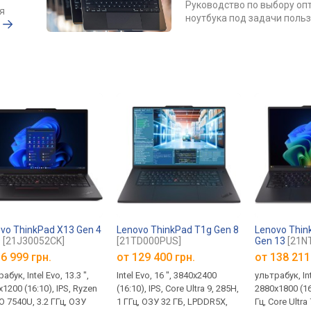
Руководство по выбору оп
я
ноутбука под задачи поль
?
vo ThinkPad X13 Gen 4
Lenovo ThinkPad T1g Gen 8
Lenovo Thin
D
[21J30052CK]
[21TD000PUS]
Gen 13
[21N
6 999 грн.
от
129 400 грн.
от
138 211
абук, Intel Evo, 13.3 ",
Intel Evo, 16 ", 3840x2400
ультрабук, Int
1200 (16:10), IPS, Ryzen
(16:10), IPS, Core Ultra 9, 285H,
2880x1800 (16
O 7540U, 3.2 ГГц, ОЗУ
1 ГГц, ОЗУ 32 ГБ, LPDDR5X,
Гц, Core Ultra 