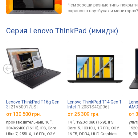
Чем хороши разные типы покрыти
экранов в ноутбуках и мониторах
Серия Lenovo ThinkPad (имидж)
Lenovo ThinkPad T16g Gen
Lenovo ThinkPad T14 Gen 1
Leno
3
[21V50017US]
Intel
[1 20S1S4QD06]
AM
от
130 500 грн.
от
25 309 грн.
от
3
производительный, 16 ",
14 ", 1920x1080 (16:9), IPS,
ультр
3840x2400 (16:10), IPS, Core
Core i5, 10310U, 1.7 ГГц, ОЗУ
1920x
Ultra 7, 255HX, 1.8 ГГц, ОЗУ
16 ГБ, DDR4, UHD Graphics
5, PR