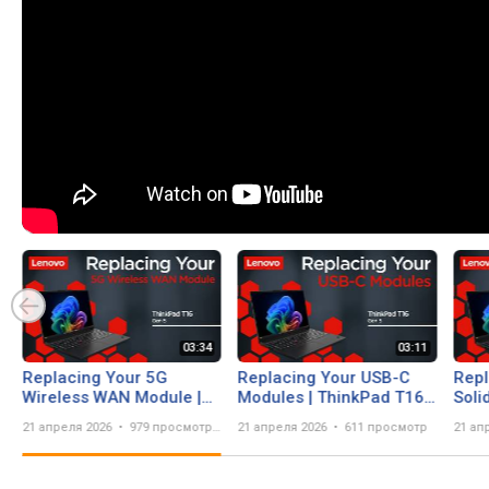
Replacing Your 5G
Replacing Your USB-C
Repl
Wireless WAN Module |
Modules | ThinkPad T16
Soli
ThinkPad T16 Gen 5 |
Gen 5 | Customer Self
Thin
21 апреля 2026
979 просмотров
21 апреля 2026
611 просмотр
21 ап
Customer Self Service
Service
Cust