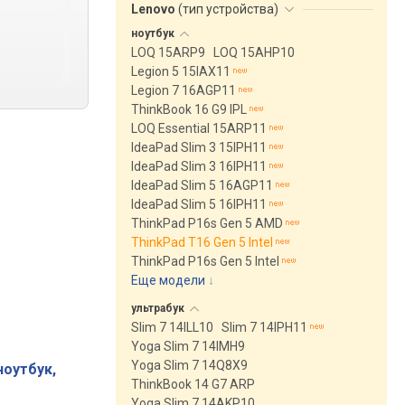
Lenovo
(
тип устройства
)
ноутбук
LOQ 15ARP9
LOQ 15AHP10
Legion 5 15IAX11
Legion 7 16AGP11
ThinkBook 16 G9 IPL
LOQ Essential 15ARP11
IdeaPad Slim 3 15IPH11
IdeaPad Slim 3 16IPH11
IdeaPad Slim 5 16AGP11
IdeaPad Slim 5 16IPH11
ThinkPad P16s Gen 5 AMD
ThinkPad T16 Gen 5 Intel
ThinkPad P16s Gen 5 Intel
Еще модели
↓
ультрабук
Slim 7 14ILL10
Slim 7 14IPH11
Yoga Slim 7 14IMH9
Yoga Slim 7 14Q8X9
ноутбук,
ThinkBook 14 G7 ARP
Yoga Slim 7 14AKP10