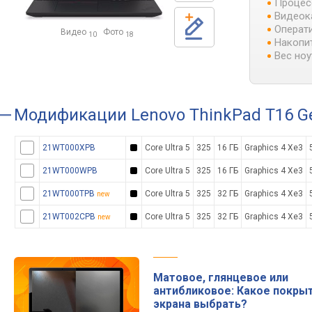
Процес
Видеок
Операти
Видео
Фото
10
18
Накопит
Вес ноу
Модификации
Lenovo ThinkPad T16 Ge
21WT000XPB
Core Ultra 5
325
16 ГБ
Graphics 4 Xe3
21WT000WPB
Core Ultra 5
325
16 ГБ
Graphics 4 Xe3
21WT000TPB
Core Ultra 5
325
32 ГБ
Graphics 4 Xe3
new
21WT002CPB
Core Ultra 5
325
32 ГБ
Graphics 4 Xe3
new
Матовое, глянцевое или
антибликовое: Какое покры
экрана выбрать?