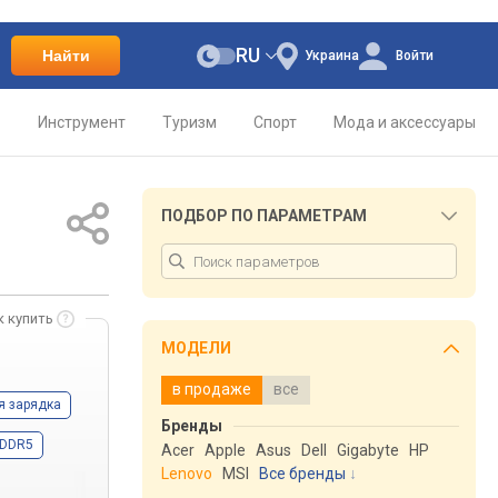
RU
Найти
Украина
Войти
о
Инструмент
Туризм
Спорт
Мода и аксессуары
ПОДБОР ПО ПАРАМЕТРАМ
к купить
МОДЕЛИ
в продаже
все
я зарядка
Бренды
DDR5
Acer
Apple
Asus
Dell
Gigabyte
HP
Lenovo
MSI
Все бренды