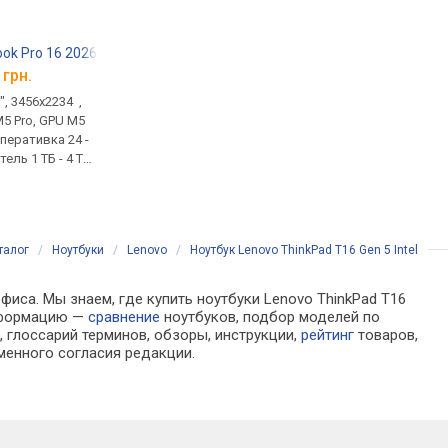
ok Pro 16 2026 M5 Pro
Apple MacBook Air 13 2026 M5
Apple MacBook Air 
 грн.
от 55 999 грн.
от 69 690 грн.
", 3456x2234 ,
дисплей 13.6 ", 2560x1664 ,
дисплей 15.3 ", 2880x
M5 Pro, GPU M5
проц, Apple M5, GPU M5 10-
проц, Apple M5, GPU 
оперативка 24 -
core / M5 8-core, оперативка
core, оперативка 16 - 
тель 1 ТБ - 4 ТБ,
16 - 32 ГБ, накопитель 512 ГБ
накопитель 512 ГБ - 4
- 4 ТБ, вес 1.23 кг
1.5 кг
талог
/
Ноутбуки
/
Lenovo
/
Ноутбук Lenovo ThinkPad T16 Gen 5 Intel
фиса. Мы знаем, где купить ноутбуки Lenovo ThinkPad T16
информацию —
сравнение
ноутбуков, подбор моделей по
 глоссарий терминов, обзоры, инструкции,
рейтинг
товаров,
менного согласия редакции.