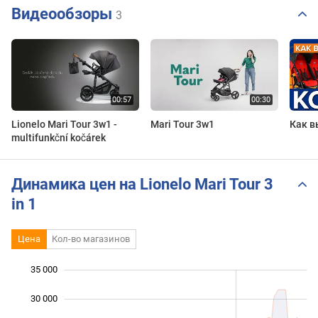
Видеообзоры
3
Lionelo Mari Tour 3w1 -
Mari Tour 3w1
Как в
multifunkční kočárek
Динамика цен на Lionelo Mari Tour 3
in 1
Цена
Кол-во магазинов
35 000
 000
 000
0
30 000