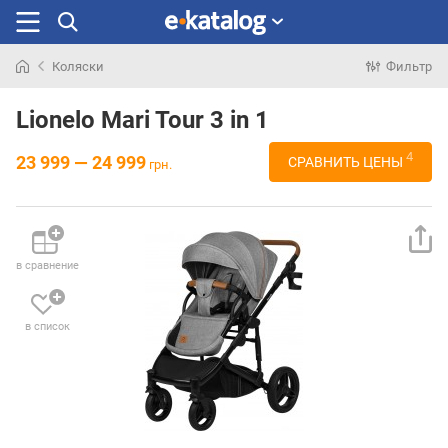
Коляски
Фильтр
Искали
раньше
Lionelo Mari Tour 3 in 1
4
23 999 — 24 999
СРАВНИТЬ ЦЕНЫ
грн.
в сравнение
в список