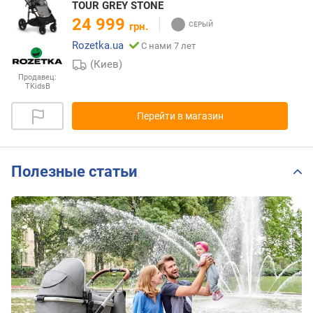
TOUR GREY STONE
24 999
грн.
Rozetka.ua
С нами 7 лет
(Киев)
Продавец:
TKidsB
Перейти в магазин
Полезные статьи