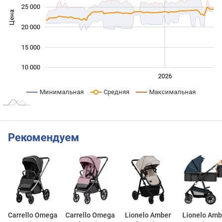
25 000
Цена
10 000
20 000
15 000
10 000
2024
2025
2028
2026
L
Минимальная
Средняя
Максимальная
Рекомендуем
Carrello Omega
Carrello Omega
Lionelo Amber
Lionelo Amb