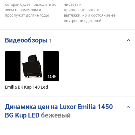
которая будет подходить по
чистота и
всем параметрам и
привлекательность
прослужит долгие годы
вытяжки, но и состояние ее
внутренних деталей
Видеообзоры
1
Emilia BK Kup 140 Led
Динамика цен на Luxor Emilia 1450
BG Kup LED
бежевый