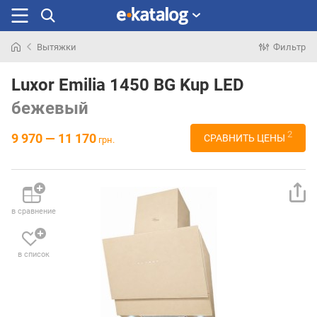
Вытяжки
Фильтр
Искали
раньше
Luxor Emilia 1450 BG Kup LED
бежевый
2
9 970 — 11 170
СРАВНИТЬ ЦЕНЫ
грн.
в сравнение
в список