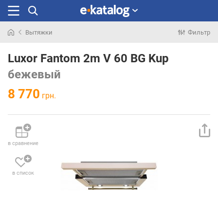
Вытяжки
Фильтр
Искали
раньше
Luxor Fantom 2m V 60 BG Kup
бежевый
8 770
грн.
в сравнение
в список