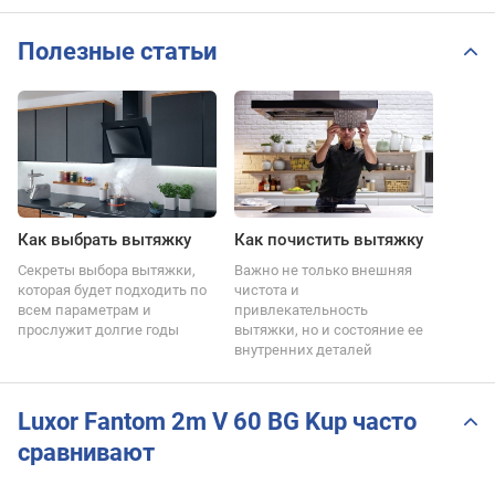
Полезные статьи
Как выбрать вытяжку
Как почистить вытяжку
Секреты выбора вытяжки,
Важно не только внешняя
которая будет подходить по
чистота и
всем параметрам и
привлекательность
прослужит долгие годы
вытяжки, но и состояние ее
внутренних деталей
Luxor Fantom 2m V 60 BG Kup часто
сравнивают