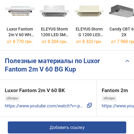
Luxor Fantom
ELEYUS Storm
ELEYUS Storm
Candy CBT 6
2m V 60 WH
1200 LED SMD
G 1200 LED
2X
Kup
60 WH
SMD 60 BG
от 8 770 грн.
от 8 204 грн.
от 8 333 грн.
от 7 968 гр
Полезные материалы по Luxor
Fantom 2m V 60 BG Kup
Luxor Fantom 2m V 60 BK
Fantom 2m
обзоры
обзоры
https://www.youtube.com/watch?v=-pmlM6rbYmQ
Добавить ссылку