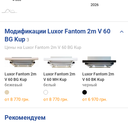
2024
2025
2028
2026
L
Модификации Luxor Fantom 2m V 60
BG Kup
3
Цены на Luxor Fantom 2m V 60 BG Kup
Luxor Fantom 2m
Luxor Fantom 2m
Luxor Fantom 2m
V 60 BG Kup
V 60 WH Kup
V 60 BK Kup
бежевый
белый
черный
от 8 770 грн.
от 8 770 грн.
от 6 970 грн.
Рекомендуем