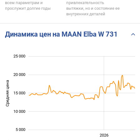
всем параметрам и
привлекательность
прослужит долгие годы
вытяжки, но и состояние ее
внутренних деталей
Динамика цен на MAAN Elba W 731
 000
 000
 000
 000
 000
0
25 000
20 000
Средняя цена
10 000
15 000
10 000
5 000
2024
2025
2028
2026
L