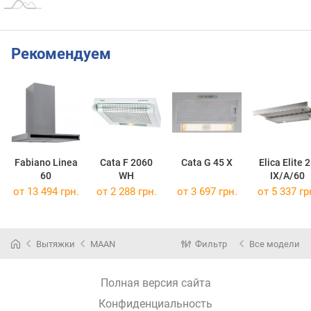
Рекомендуем
Fabiano Linea
Cata F 2060
Cata G 45 X
Elica Elite 
60
WH
IX/A/60
от 13 494 грн.
от 2 288 грн.
от 3 697 грн.
от 5 337 гр
Вытяжки
MAAN
Фильтр
Все модели
Полная версия сайта
Конфиденциальность