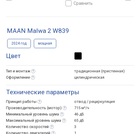
сравнить
MAAN Malwa 2 W839
2024 год
мощная
Цвет
Тип и
монтаж
традиционная (пристенная)
Оформление
цилиндрическая
Технические параметры
Принцип
работы
отвод / рециркуляция
Производительность
(мотор)
715 м³/ч
Минимальный уровень
шума
46 дБ
Максимальный уровень
шума
65 дБ
Количество
скоростей
3
Количество
двигателей
1