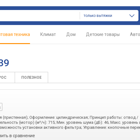
только вытяжки
товая техника
Климат
Дом
Детские товары
Авт
39
РОС
ПОЛЕЗНОЕ
я (пристенная); Оформление: цилиндрическая; Принцип работы: отвод /
ьность (мотор) (м³/ч): 715; Мин. уровень шума (дБ): 46; Макс. уровень 
 Возможность установки активного фильтра; Управление: кнопочные пер
вить в сравнение