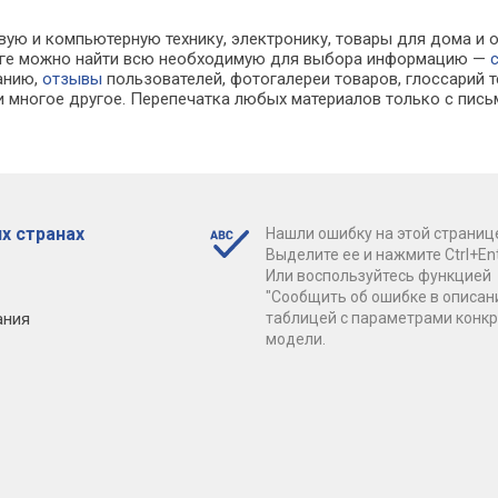
вую и компьютерную технику, электронику, товары для дома и 
алоге можно найти всю необходимую для выбора информацию —
ванию,
отзывы
пользователей, фотогалереи товаров, глоссарий т
 многое другое. Перепечатка любых материалов только с пись
х странах
Нашли ошибку на этой страниц
Выделите ее и нажмите Ctrl+Ent
Или воспользуйтесь функцией
"Сообщить об ошибке в описан
ания
таблицей с параметрами конк
модели.