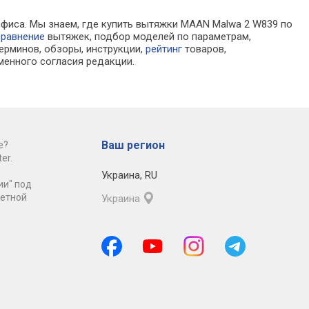
офиса. Мы знаем, где купить вытяжки MAAN Malwa 2 W839 по
сравнение
вытяжек, подбор моделей по параметрам,
ерминов, обзоры, инструкции,
рейтинг
товаров,
менного согласия редакции.
Ваш регион
е?
er.
Украина
,
RU
ии" под
ретной
Украина