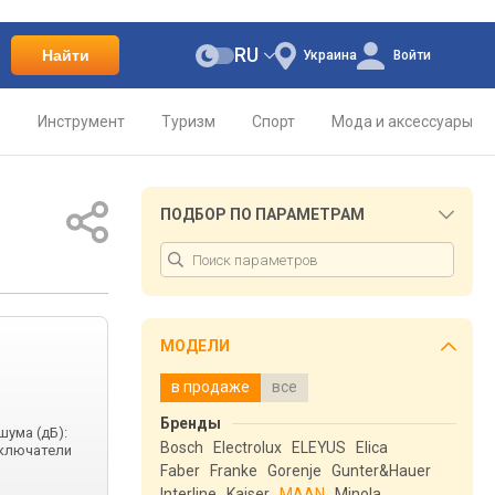
RU
Найти
Украина
Войти
о
Инструмент
Туризм
Спорт
Мода и аксессуары
ПОДБОР ПО ПАРАМЕТРАМ
МОДЕЛИ
в продаже
все
Бренды
шума (дБ):
Bosch
Electrolux
ELEYUS
Elica
еключатели
Faber
Franke
Gorenje
Gunter&Hauer
Interline
Kaiser
MAAN
Minola