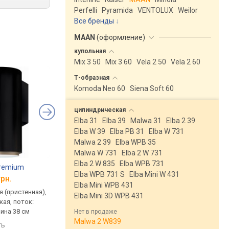
Perfelli
Pyramida
VENTOLUX
Weilor
Все бренды
MAAN
(
оформление
)
купольная
Mix 3 50
Mix 3 60
Vela 2 50
Vela 2 60
Т-образная
Komoda Neo 60
Siena Soft 60
цилиндрическая
Elba 31
Elba 39
Malwa 31
Elba 2 39
Elba W 39
Elba PB 31
Elba W 731
Malwa 2 39
Elba WPB 35
Malwa W 731
Elba 2 W 731
Elba 2 W 835
Elba WPB 731
Premium
Nortberg Cylindro OR Eco 40
Best KASC 505 XS A
Elba WPB 731 S
Elba Mini W 431
грн.
от 22 865 грн.
от 26 580 грн.
Elba Mini WPB 431
 (пристенная),
традиционная (пристенная),
традиционная (прист
Elba Mini 3D WPB 431
ая, поток:
цилиндрическая, поток:
цилиндрическая, пот
рина 38 см
800 м³/ч, ширина 40 см
750 м³/ч, ширина 40 с
Нет в продаже
Malwa 2 W839
сенсор дыма
ть
сравнить