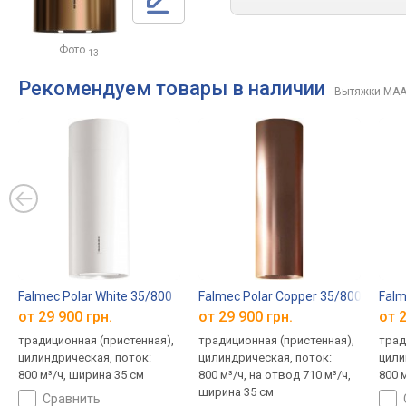
Фото
13
Рекомендуем товары в наличии
Вытяжки MA
Falmec Polar White 35/800
Falmec Polar Copper 35/800
Falm
от 29 900 грн.
от 29 900 грн.
от 2
традиционная (пристенная),
традиционная (пристенная),
трад
цилиндрическая, поток:
цилиндрическая, поток:
цили
800 м³/ч, ширина 35 см
800 м³/ч, на отвод 710 м³/ч,
800 
ширина 35 см
сравнить