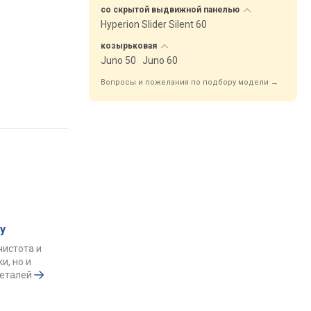
со скрытой выдвижной
панелью
Hyperion Slider Silent 60
козырьковая
Juno 50
Juno 60
Вопросы и пожелания по подбору модели →
у
чистота и
и, но и
деталей