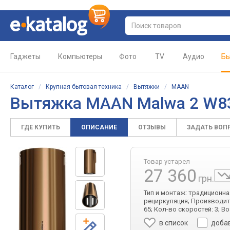
Гаджеты
Компьютеры
Фото
TV
Аудио
Бы
Каталог
/
Крупная бытовая техника
/
Вытяжки
/
MAAN
Вытяжка MAAN Malwa 2 W8
ГДЕ КУПИТЬ
ОПИСАНИЕ
ОТЗЫВЫ
ЗАДАТЬ ВОП
Товар устарел
27 360
грн.
Тип и монтаж: традиционна
рециркуляция; Производител
65; Кол-во скоростей: 3;
в список
доба