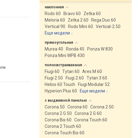
сравнить
наклонная
Rodo 60
Bravo 60
Zetka 60
Meloria 60
Zetka 2 60
Rega Duo 60
Vertical 90
Rodo Mini 60
Vertical-2 50
Еще модели
↓
прямоугольная
Murea 40
Ronda 45
Ponza W 830
Ponza Mini WPB 430
полновстраиваемая
ели
Fiugi 60
Tytan 60
Ares M 60
Fiugi 2 50
Fiugi 2 60
Tytan 3 60
Helios 60 Touch
Fiugi Modular 52
Hyperion Plus 60
Еще модели
↓
с выдвижной
панелью
Corona 50
Corona 60
Corona 2 50
Corona 2 G 50
Corona 2 G 60
Corona Bis 60
Corona Touch 60
Corona 2 Touch 60
Corona Touch Bis 60