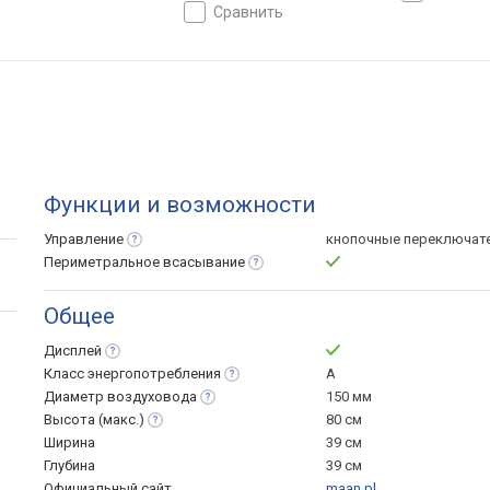
сравнить
Функции и возможности
Управление
кнопочные переключат
Периметральное
всасывание
Общее
Дисплей
Класс
энергопотребления
A
Диаметр
воздуховода
150 мм
Высота
(макс.)
80 см
Ширина
39 см
Глубина
39 см
Официальный сайт
maan.pl