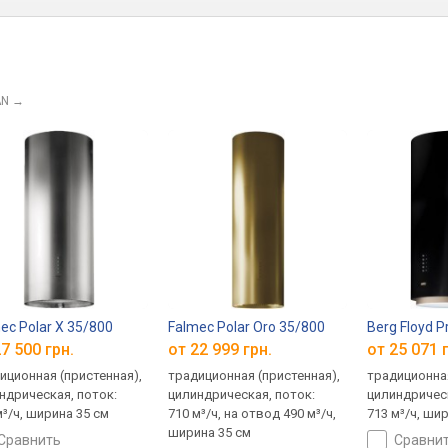
AN
→
ec Polar X 35/800
Falmec Polar Oro 35/800
Berg Floyd 
7 500 грн.
от 22 999 грн.
от 25 071 
иционная (пристенная),
традиционная (пристенная),
традиционная
ндрическая, поток:
цилиндрическая, поток:
цилиндрическ
м³/ч, ширина 35 см
710 м³/ч, на отвод 490 м³/ч,
713 м³/ч, ши
ширина 35 см
сравнить
сравни