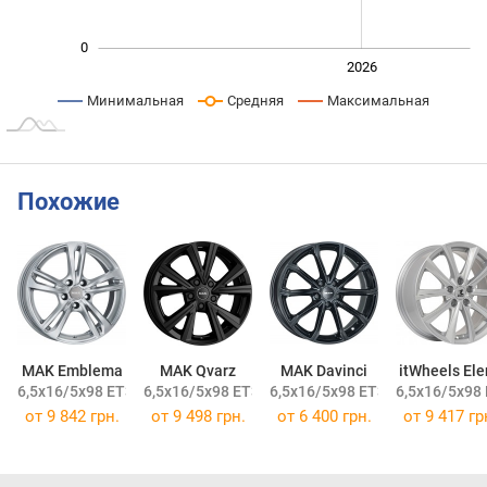
0
2024
2025
2028
2026
L
Минимальная
Средняя
Максимальная
Похожие
MAK Emblema
MAK Qvarz
MAK Davinci
itWheels Ele
6,5x16/5x98 ET39 DIA58,1
6,5x16/5x98 ET39 DIA58,1
6,5x16/5x98 ET39 DIA58,1
6,5x16/5x98 
от
9 842 грн.
от
9 498 грн.
от
6 400 грн.
от
9 417 гр