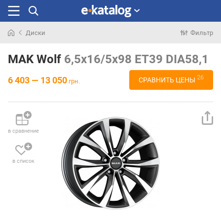
Диски
Фильтр
Искали
раньше
MAK Wolf
6,5x16/5x98 ET39 DIA58,1
26
6 403 — 13 050
СРАВНИТЬ ЦЕНЫ
грн.
в сравнение
в список