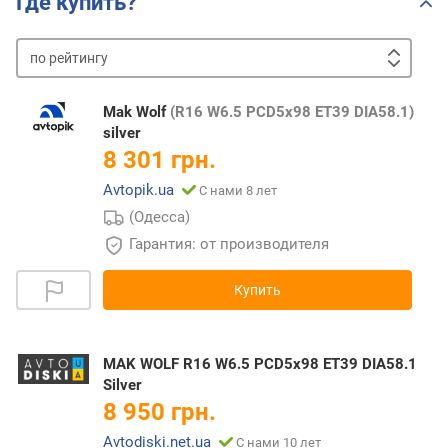
Где купить?
по
рейтингу
от
дешевых
к
Mak Wolf
(R16 W6.5 PCD5x98 ET39 DIA58.1)
дорогим
от
silver
дорогих
8 301 грн.
к
Avtopik.ua
С нами 8 лет
дешевым
(Одесса)
Гарантия: от производителя
Купить
MAK WOLF R16 W6.5 PCD5x98 ET39 DIA58.1
Silver
8 950 грн.
Avtodiski.net.ua
С нами 10 лет