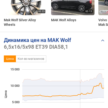
Mak Wolf Silver Alloy
MAK Wolf Alloys
Volvo 
Wheels
Mak Sr
alloy 
Динамика цен на MAK Wolf
6,5x16/5x98 ET39 DIA58,1
Цена
Кол-во магазинов
 000
 000
 000
 000
 000
 000
 000
 000
15 000
10 000
Цена
10 000
5 000