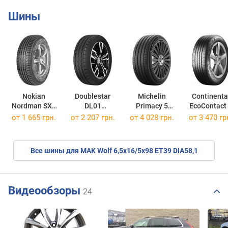
Шины
Nokian
Doublestar
Michelin
Continenta
Nordman SX2
DL01
Primacy 5
EcoContact
205/60 R16 92H
205/65 R16C 107T
205/55 R16 91V
205/60 R16 
от
1 665 грн.
от
2 207 грн.
от
4 028 грн.
от
3 470 гр
Все шины для MAK Wolf 6,5x16/5x98 ET39 DIA58,1
Видеообзоры
24