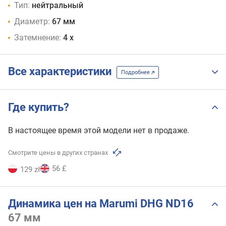
Тип:
нейтральный
58 мм
62 мм
Диаметр:
67 мм
72 мм
Затемнение:
4 х
77 мм
82 мм
Все характеристики
Подробнее
Где купить?
В настоящее время этой модели нет в продаже.
Смотрите цены в других странах
56 £
129 zł
Динамика цен на Marumi DHG ND16
67 мм