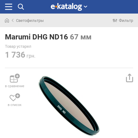
Светофильтры
Фильтр
Искали
раньше
Marumi DHG ND16
67 мм
Товар устарел
1 736
грн.
в сравнение
в список