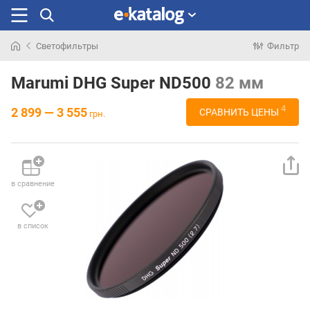
Светофильтры
Фильтр
Искали
раньше
Marumi DHG Super ND500
82 мм
4
2 899 — 3 555
СРАВНИТЬ ЦЕНЫ
грн.
в сравнение
в список