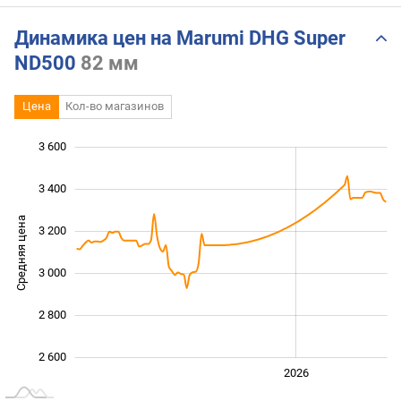
Динамика цен на Marumi DHG Super
ND500
82 мм
Цена
Кол-во магазинов
3 600
 200
 400
 800
3 400
Средняя цена
3 200
2 600
3 000
2 800
2 600
2024
2025
2028
2026
L