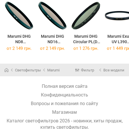
Marumi DHG
Marumi DHG
Marumi DHG
Marumi Exu
ND8
ND16
Circular PL(D)
UV L390
DHG ND8 82mm
DHG ND16 82mm
Circular PL(D) 62mm
Exus UV L39
от
2 149 грн.
от
2 149 грн.
от
1 276 грн.
от
1 449 гр
Светофильтры
Marumi
Фильтр
Все модели
Полная версия сайта
Конфиденциальность
Вопросы и пожелания по сайту
Магазинам
Каталог светофильтров 2026 - новинки, хиты продаж,
купить светофильтры
.