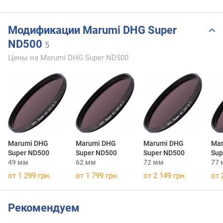
Модификации Marumi DHG Super
ND500
5
Цены на Marumi DHG Super ND500
Marumi DHG
Marumi DHG
Marumi DHG
Ma
Super ND500
Super ND500
Super ND500
Sup
49 мм
62 мм
72 мм
77
от 1 299 грн.
от 1 799 грн.
от 2 149 грн.
от 
Рекомендуем