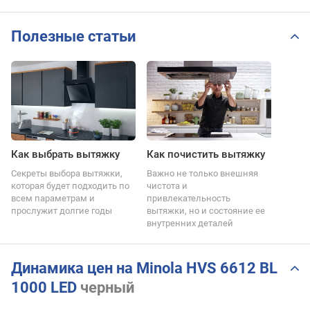
Полезные статьи
Как выбрать вытяжку
Как почистить вытяжку
Секреты выбора вытяжки,
Важно не только внешняя
которая будет подходить по
чистота и
всем параметрам и
привлекательность
прослужит долгие годы
вытяжки, но и состояние ее
внутренних деталей
Динамика цен на Minola HVS 6612 BL
1000 LED
черный