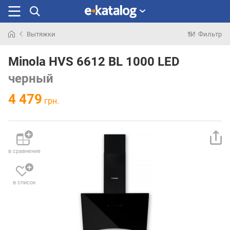
Вытяжки
Фильтр
Искали
раньше
Minola HVS 6612 BL 1000 LED
черный
4 479
грн.
в сравнение
в список