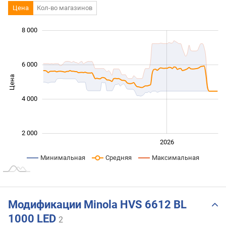
Цена
Кол-во магазинов
8 000
 000
 000
 000
 000
 000
0
6 000
Цена
2 000
4 000
2 000
2024
2025
2028
2026
L
Минимальная
Средняя
Максимальная
Модификации Minola HVS 6612 BL
1000 LED
2