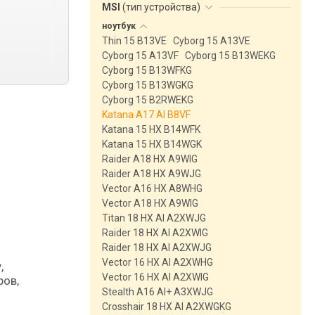
MSI
(
тип устройства
)
ноутбук
Thin 15 B13VE
Cyborg 15 A13VE
Cyborg 15 A13VF
Cyborg 15 B13WEKG
Cyborg 15 B13WFKG
Cyborg 15 B13WGKG
Cyborg 15 B2RWEKG
Katana A17 AI B8VF
Katana 15 HX B14WFK
Katana 15 HX B14WGK
Raider A18 HX A9WIG
Raider A18 HX A9WJG
Vector A16 HX A8WHG
Vector A18 HX A9WIG
Titan 18 HX AI A2XWJG
Raider 18 HX AI A2XWIG
Raider 18 HX AI A2XWJG
Vector 16 HX AI A2XWHG
,
Vector 16 HX AI A2XWIG
ров,
Stealth A16 AI+ A3XWJG
Crosshair 18 HX AI A2XWGKG