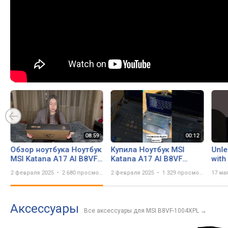
Обзор ноутбука Ноутбук
Купила Ноутбук MSI
Unle
MSI Katana A17 AI B8VF
Katana A17 AI B8VF
with
(B8VF-1004XPL)
(B8VF-1004XPL)
Lap
2 февраля 2025
2 680 просмотров
2 февраля 2025
1 329 просмотров
17 ма
Аксессуары
Все аксессуары для MSI B8VF-1004XPL
→