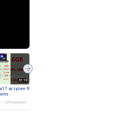
a17 ai ryzen 9
Как выбрать ноутбук
Все про зарядки
#shorts
5
573 просмотра