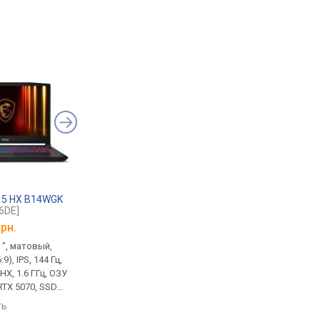
 15 HX B14WGK
MSI Katana 15 HX B14WGK
MSI Katana 17 B13
6DE]
[B14WGK-2632XRO]
[B13UCRK-1605XPL]
грн.
от
83 060 грн.
от
39 999 грн.
 ", матовый,
игровой, 15.6 ", матовый,
игровой, 17.3 ", мато
9), IPS, 144 Гц,
2560x1440 (16:9), IPS, 165 Гц,
1920x1080 (16:9), IPS, 
0HX, 1.6 ГГц, ОЗУ
Core i7, 14650HX, 1.6 ГГц, ОЗУ
Core i5, 13420H, 1.5 Г
RTX 5070, SSD
32 ГБ, DDR5, RTX 5070, SSD
16 ГБ, DDR5, RTX 3050
ТБ, DOS, USB-A
M.2 NVMe, 1 ТБ, Win 11 Pro,
M.2 NVMe, 512 ГБ, без
ть
сравнить
сравнить
C 10Gbps, Wi-Fi
USB-A 10Gbps, USB-C
USB-A 5Gbps, USB-C 