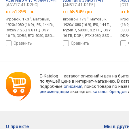
Acer Nitro V 17 AI ANV17-41
Acer Nitro 5 AN517-41
Asus
[ANV17-41-R2HC]
[AN517-41-R1E5]
[G7
от
51 399 грн.
от
58 949 грн.
от
6
игровой, 17.3 ", матовый,
игровой, 17.3 ", матовый,
игров
1920x1080 (16:9), IPS, 144 Гц,
1920x1080 (16:9), IPS, 144 Гц,
(16:9
Ryzen 7, 260, 3.8 ГГц, ОЗУ
Ryzen 7, 5800H, 3.2 ГГц, ОЗУ
5800H
16 ГБ, DDR5, RTX 4050, SSD
16 ГБ, DDR4, RTX 3080, SSD
DDR4
M.2 NVMe, 512 ГБ, без ОС,
M.2 NVMe, 1 ТБ, Endless OS,
NVMe
сравнить
сравнить
USB-A 5Gbps, USB-A 10Gbps,
USB-A 5Gbps, USB-A 10Gbps,
USB-
USB-C 40G (USB4), Wi-Fi 6E,
USB-C 10Gbps, Wi-Fi 6,
Wi-F
поддержка VR, автономный,
поддержка VR, автономный,
быст
2.7 кг
2.7 кг
каме
E-Katalog
— каталог описаний и цен на быто
по лучшей цене в интернет-магазинах. В 
подробные
описания
, поиск товара по наз
рекомендации
экспертов,
каталог брендов
и
О проекте
Мы в други