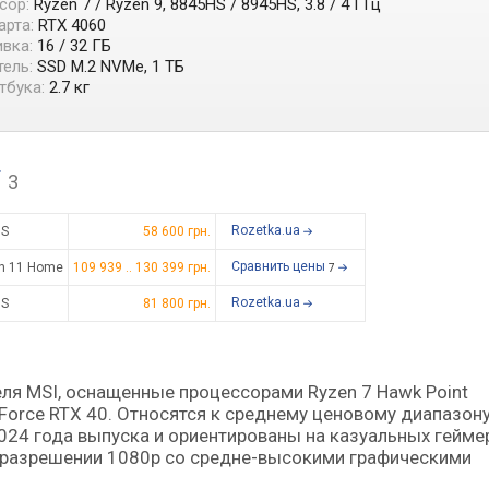
сор:
Ryzen 7 / Ryzen 9, 8845HS / 8945HS, 3.8 / 4 ГГц
арта:
RTX 4060
вка:
16 / 32 ГБ
ель:
SSD M.2 NVMe, 1 ТБ
тбука:
2.7 кг
F
3
Rozetka.ua
S
58 600 грн.
Сравнить цены
n 11 Home
109 939
..
130 399
грн.
7
Rozetka.ua
S
81 800 грн.
eForce RTX 40. Относятся к среднему ценовому диапазону
024 года выпуска и ориентированы на казуальных гейме
в разрешении 1080p со средне-высокими графическими