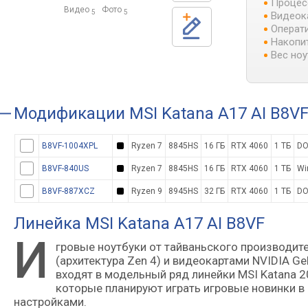
Процес
Видео
Фото
5
5
Видеок
Операти
Накопит
Вес ноу
Модификации
MSI Katana A17 AI B8V
B8VF-1004XPL
Ryzen 7
8845HS
16 ГБ
RTX 4060
1 ТБ
DO
B8VF-840US
Ryzen 7
8845HS
16 ГБ
RTX 4060
1 ТБ
Wi
B8VF-887XCZ
Ryzen 9
8945HS
32 ГБ
RTX 4060
1 ТБ
DO
Линейка MSI Katana A17 AI B8VF
И
гровые ноутбуки от тайваньского производителя MSI, оснащенные процессорами Ryzen 7 Hawk Point
(архитектура Zen 4) и видеокартами NVIDIA G
входят в модельный ряд линейки MSI Katana 2
которые планируют играть игровые новинки 
настройками.