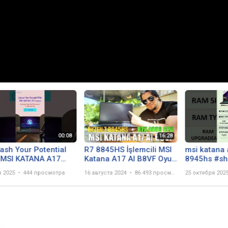
ash Your Potential
R7 8845HS İşlemcili MSI
msi katana 
 MSI KATANA A17
Katana A17 AI B8VF Oyun
8945hs 
top
Laptopu
я 2025
444 просмотра
16 августа 2024
86 493 просмотра
25 октября 202