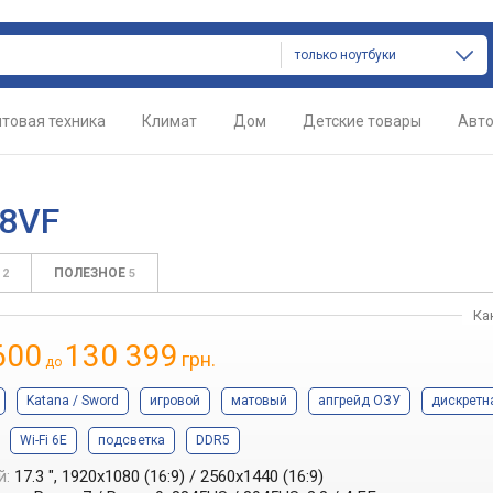
только ноутбуки
товая техника
Климат
Дом
Детские товары
Авт
B8VF
С
ПОЛЕЗНОЕ
2
5
Ка
600
130 399
грн.
до
Katana / Sword
игровой
матовый
апгрейд ОЗУ
дискретн
Wi-Fi 6E
подсветка
DDR5
й:
17.3 ", 1920x1080 (16:9) / 2560x1440 (16:9)