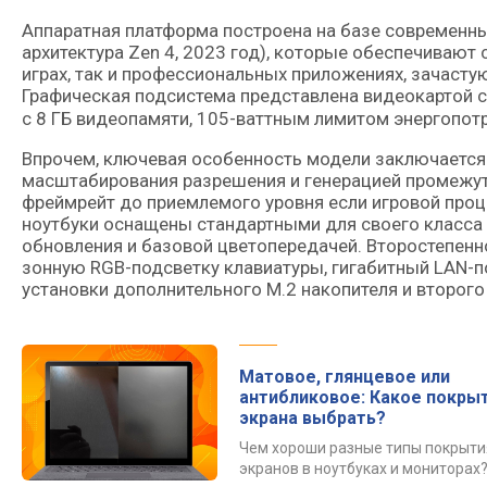
Аппаратная платформа построена на базе современны
архитектура Zen 4, 2023 год), которые обеспечивают
играх, так и профессиональных приложениях, зачаст
Графическая подсистема представлена видеокартой с
с 8 ГБ видеопамяти, 105-ваттным лимитом энергопот
Впрочем, ключевая особенность модели заключается
масштабирования разрешения и генерацией промежуто
фреймрейт до приемлемого уровня если игровой проц
ноутбуки оснащены стандартными для своего класса 
обновления и базовой цветопередачей. Второстепенн
зонную RGB-подсветку клавиатуры, гигабитный LAN-по
установки дополнительного M.2 накопителя и второг
Матовое, глянцевое или
антибликовое: Какое покры
экрана выбрать?
Чем хороши разные типы покрыти
экранов в ноутбуках и мониторах