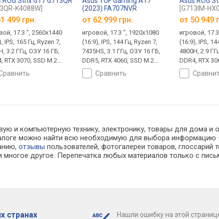
 ROG Strix G17 G713QR
Asus TUF Gaming A17
Asus ROG St
13QR-K4088W]
(2023) FA707NVR
[G713IM-HX
[FA707NVR-HX009]
1 499 грн.
от
62 999 грн.
от
50 949 
ой, 17.3 ", 2560x1440
игровой, 17.3 ", 1920x1080
игровой, 17.3
), IPS, 165 Гц, Ryzen 7,
(16:9), IPS, 144 Гц, Ryzen 7,
(16:9), IPS, 14
, 3.2 ГГц, ОЗУ 16 ГБ,
7435HS, 3.1 ГГц, ОЗУ 16 ГБ,
4800H, 2.9 ГГ
, RTX 3070, SSD M.2
DDR5, RTX 4060, SSD M.2
DDR4, RTX 30
, 512 ГБ, Win 11 Home,
NVMe, 512 ГБ, без ОС, USB-A
NVMe, 512 ГБ
сравнить
сравнить
сравни
A 5Gbps, USB-C 10Gbps,
5Gbps, USB-C 10Gbps, Wi-Fi
USB-A 5Gbps,
i 6, поддержка VR,
6, поддержка VR, быстрая
Wi-Fi 6, под
рая зарядка, без
зарядка, 2.6 кг
быстрая заря
ры, автономный+, 2.7 кг
камеры, 2.7 к
вую и компьютерную технику, электронику, товары для дома и о
каталоге можно найти всю необходимую для выбора информацию
ванию,
отзывы
пользователей, фотогалереи товаров, глоссарий т
 многое другое. Перепечатка любых материалов только с пись
х странах
Нашли ошибку на этой страниц