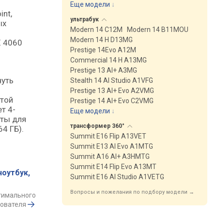
Еще модели
↓
nt,
ультрабук
ых
Modern 14 C12M
Modern 14 B11MOU
Modern 14 H D13MG
X 4060
Prestige 14Evo A12M
Commercial 14 H A13MG
Prestige 13 AI+ A3MG
нуть
Stealth 14 AI Studio A1VFG
Prestige 13 AI+ Evo A2VMG
отой
Prestige 14 AI+ Evo C2VMG
т 4-
Еще модели
↓
оты для
трансформер
360°
4 ГБ).
Summit E16 Flip A13VET
Summit E13 AI Evo A1MTG
Summit A16 AI+ A3HMTG
Summit E14 Flip Evo A13MT
ноутбук,
Summit E16 AI Studio A1VETG
Вопросы и пожелания по подбору модели →
тимального
зователя