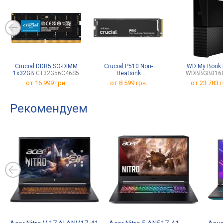
Crucial DDR5 SO-DIMM
Crucial P510 Non-
WD My Book
1x32GB
CT32G56C46S5
Heatsink
WDBBGB016
CT1000P510SSD8
от
16 999 грн.
от
8 599 грн.
от
23 783 г
Рекомендуем