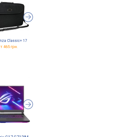
nza Classic+ 17
Ice Coorel K22
OfficePro LS111
т 465 грн.
от 689 грн.
от 1 149 грн.