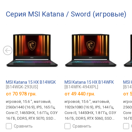
Серия MSI Katana / Sword (игровые)
MSI Katana 15 HX B14WGK
MSI Katana 15 HX B14WFK
MSI 
[B14WGK-293US]
[B14WFK-494XPL]
[B14
от
70 978 грн.
от
49 440 грн.
от
5
игровой, 15.6 ", матовый,
игровой, 15.6 ", матовый,
игро
2560x1440 (16:9), IPS, 165 Гц,
1920x1080 (16:9), IPS, 144 Гц,
2560x
Core i7, 14650HX, 1.6 ГГц, ОЗУ
Core i5, 14450HX, 1.8 ГГц, ОЗУ
Core 
16 ГБ, DDR5, RTX 5070, SSD
16 ГБ, DDR5, RTX 5060, SSD
16 Г
M.2 NVMe, 1 ТБ, Win 11 Home,
M.2 NVMe, 512 ГБ, без ОС,
M.2 
сравнить
сравнить
USB-A 10Gbps, USB-C
USB-A 10Gbps, USB-C
USB-