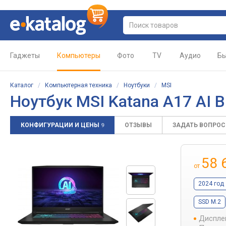
Гаджеты
Компьютеры
Фото
TV
Аудио
Бы
Каталог
/
Компьютерная техника
/
Ноутбуки
/
MSI
Ноутбук MSI Katana A17 AI 
КОНФИГУРАЦИИ И ЦЕНЫ
ОТЗЫВЫ
ЗАДАТЬ ВОПРО
9
58 
от
2024 год
SSD M.2
Диспле