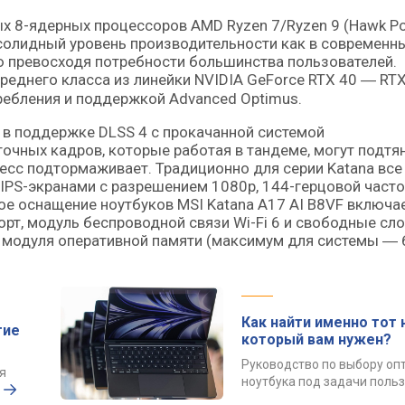
х 8-ядерных процессоров AMD Ryzen 7/Ryzen 9 (Hawk Poi
 солидный уровень производительности как в современн
ую превосходя потребности большинства пользователей.
реднего класса из линейки NVIDIA GeForce RTX 40 ― RT
ребления и поддержкой Advanced Optimus.
 в поддержке DLSS 4 с прокачанной системой
чных кадров, которые работая в тандеме, могут подтя
есс подтормаживает. Традиционно для серии Katana все
IPS-экранами с разрешением 1080p, 144-герцовой част
ое оснащение ноутбуков MSI Katana A17 AI B8VF включае
рт, модуль беспроводной связи Wi-Fi 6 и свободные сл
о модуля оперативной памяти (максимум для системы ― 6
Как найти именно тот 
тие
который вам нужен?
Руководство по выбору оп
я
ноутбука под задачи поль
?