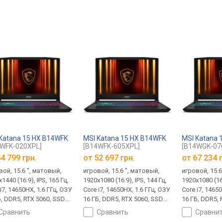
Katana 15 HX B14WFK
MSI Katana 15 HX B14WFK
MSI Katana
WFK-020XPL]
[B14WFK-605XPL]
[B14WGK-07
4 799 грн.
от
52 697 грн.
от
67 234 
вой, 15.6 ", матовый,
игровой, 15.6 ", матовый,
игровой, 15.6
1440 (16:9), IPS, 165 Гц,
1920x1080 (16:9), IPS, 144 Гц,
1920x1080 (16:
i7, 14650HX, 1.6 ГГц, ОЗУ
Core i7, 14650HX, 1.6 ГГц, ОЗУ
Core i7, 1465
Б, DDR5, RTX 5060, SSD
16 ГБ, DDR5, RTX 5060, SSD
16 ГБ, DDR5, 
NVMe, 512 ГБ, без ОС,
M.2 NVMe, 512 ГБ, без ОС,
M.2 NVMe, 8 
сравнить
сравнить
сравни
A 10Gbps, USB-C
USB-A 10Gbps, USB-C
10Gbps, USB-