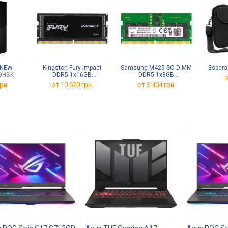
 NEW
Kingston Fury Impact
Samsung M425 SO-DIMM
Espera
0HBK
DDR5 1x16GB
DDR5 1x8GB
о
KF548S38IB-16
M425R1GB4BB0-CQK
рн.
от
10 620 грн.
от
3 404 грн.