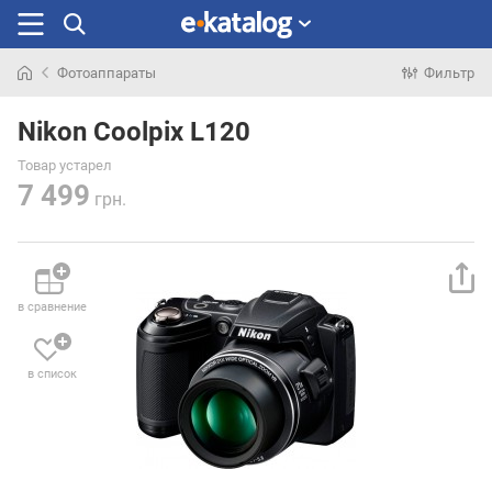
Фотоаппараты
Фильтр
Искали
раньше
Nikon Coolpix L120
Товар устарел
7 499
грн.
в сравнение
в список