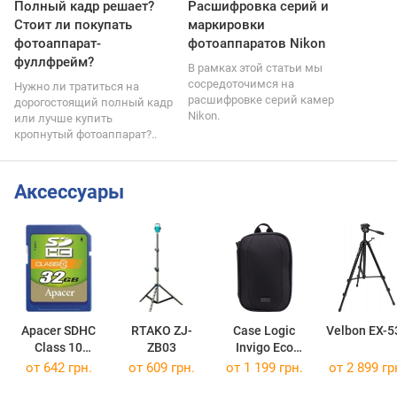
Полный кадр решает?
Расшифровка серий и
Стоит ли покупать
маркировки
фотоаппарат-
фотоаппаратов Nikon
фуллфрейм?
В рамках этой статьи мы
сосредоточимся на
Нужно ли тратиться на
расшифровке серий камер
дорогостоящий полный кадр
Nikon.
или лучше купить
кропнутый фотоаппарат?..
Аксессуары
Apacer SDHC
RTAKO ZJ-
Case Logic
Velbon EX-5
Class 10
ZB03
Invigo Eco
SDHC Class 10 32Gb
INVIAC102
от
642 грн.
от 609 грн.
от 1 199 грн.
от 2 899 гр