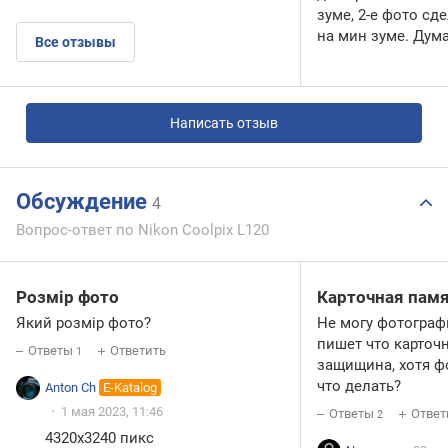
зуме, 2-е фото сд
на мин зуме. Дум
Все отзывы
Написать отзыв
Обсуждение
4
Вопрос-ответ по Nikon Coolpix L120
Розмір фото
Карточная пам
Який розмір фото?
Не могу фотограф
пишет что карточ
Ответы
Ответить
1
защищина, хотя фо
что делать?
Anton Ch
E-Katalog
1 мая 2023, 11:46
Ответы
Ответ
2
4320x3240 пикс