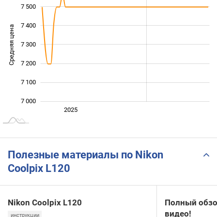
7 500
7 400
Средняя цена
7 300
7 000
7 200
7 100
7 000
Янв. 2025
2027
2026
2025
L
Полезные материалы по Nikon
Coolpix L120
Nikon Coolpix L120
Полный обзор
видео!
инструкции