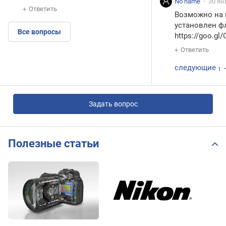
No name
30 ян
Ответить
Возможно на 
установлен ф
Все вопросы
https://goo.gl
Ответить
следующие
1
Задать вопрос
Полезные статьи