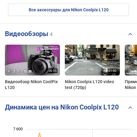
Все аксессуары для Nikon Coolpix L120
Видеообзоры
4
Видеообзор Nikon CoolPix
Nikon Coolpix L120 video
Приме
L120
test (720p)
Nikon
Динамика цен на Nikon Coolpix L120
7 600
 800
 900
 700