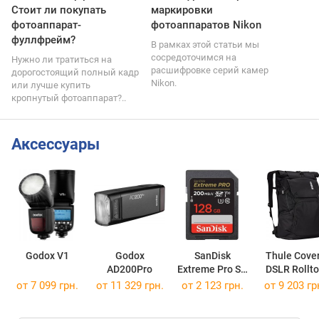
Стоит ли покупать
маркировки
фотоаппарат-
фотоаппаратов Nikon
фуллфрейм?
В рамках этой статьи мы
сосредоточимся на
Нужно ли тратиться на
расшифровке серий камер
дорогостоящий полный кадр
Nikon.
или лучше купить
кропнутый фотоаппарат?..
Аксессуары
Godox V1
Godox
SanDisk
Thule Cove
AD200Pro
Extreme Pro SD
DSLR Rollt
UHS-I Class 10
Backpack 3
от 7 099 грн.
от 11 329 грн.
от
2 123 грн.
от 9 203 гр
SDXC 128Gb