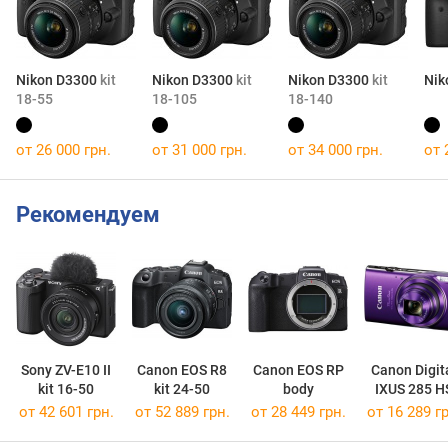
Nikon D3300
kit
Nikon D3300
kit
Nikon D3300
kit
Nik
18-55
18-105
18-140
от 26 000 грн.
от 31 000 грн.
от 34 000 грн.
от 
Рекомендуем
Sony ZV-E10 II
Canon EOS R8
Canon EOS RP
Canon Digit
kit 16-50
kit 24-50
body
IXUS 285 H
от 42 601 грн.
от 52 889 грн.
от 28 449 грн.
от 16 289 гр