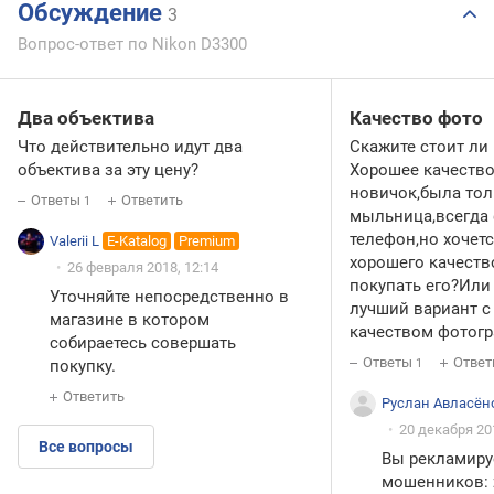
Обсуждение
3
Вопрос-ответ по Nikon D3300
Два объектива
Качество фото
Что действительно идут два
Скажите стоит ли 
объектива за эту цену?
Хорошее качество
новичок,была тол
Ответы
Ответить
1
мыльница,всегда 
телефон,но хочетс
Valerii L
E-Katalog
Premium
хорошего качеств
26 февраля 2018, 12:14
покупать его?Или
Уточняйте непосредственно в
лучший вариант 
магазине в котором
качеством фотог
собираетесь совершать
Ответы
Ответ
покупку.
1
Ответить
Руслан Авласён
20 декабря 201
Все вопросы
Вы рекламиру
мошенников: z