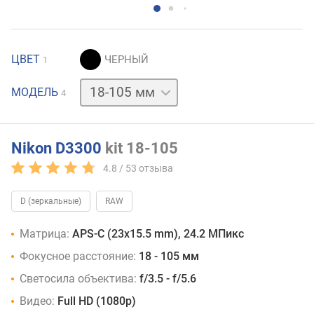
ЦВЕТ
1
18-
МОДЕЛЬ
4
55
мм
18-
140
мм
body
Nikon D3300
kit 18-105
4.8 /
53
отзыва
D (зеркальные)
RAW
Матрица:
APS-C (23x15.5 mm), 24.2 МПикс
Фокусное расстояние:
18 - 105 мм
Светосила объектива:
f/3.5 - f/5.6
Видео:
Full HD (1080p)