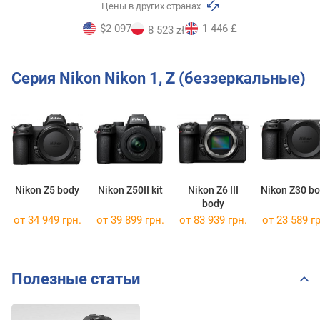
Цены в других странах
$2 097
1 446 £
8 523 zł
Серия Nikon Nikon 1, Z (беззеркальные)
Nikon Z5 body
Nikon Z50II kit
Nikon Z6 III
Nikon Z30 b
body
от 34 949 грн.
от 39 899 грн.
от 83 939 грн.
от 23 589 гр
Полезные статьи