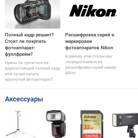
Полный кадр решает?
Расшифровка серий и
Стоит ли покупать
маркировки
фотоаппарат-
фотоаппаратов Nikon
фуллфрейм?
В рамках этой статьи мы
сосредоточимся на
Нужно ли тратиться на
расшифровке серий камер
дорогостоящий полный кадр
Nikon.
или лучше купить
кропнутый фотоаппарат?..
Аксессуары