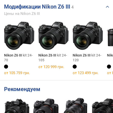
Модификации Nikon Z6 III
4
Цены на Nikon Z6 III
Nikon Z6 III
kit 24-
Nikon Z6 III
kit 24-
Nikon Z6 III
kit 24-
Nik
70
105
120
от 120 999 грн.
от 105 759 грн.
от 123 499 грн.
от 
Рекомендуем