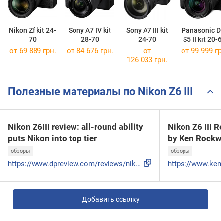
Nikon Zf kit 24-
Sony A7 IV kit
Sony A7 III kit
Panasonic D
70
28-70
24-70
S5 II kit 20-
от 69 889 грн.
от 84 676 грн.
от
от 99 999 гр
126 033 грн.
Полезные материалы по Nikon Z6 III
Nikon Z6III review: all-round ability
Nikon Z6 III 
puts Nikon into top tier
by Ken Rockw
обзоры
обзоры
https://www.dpreview.com/reviews/nikon-z6iii-review
Добавить ссылку