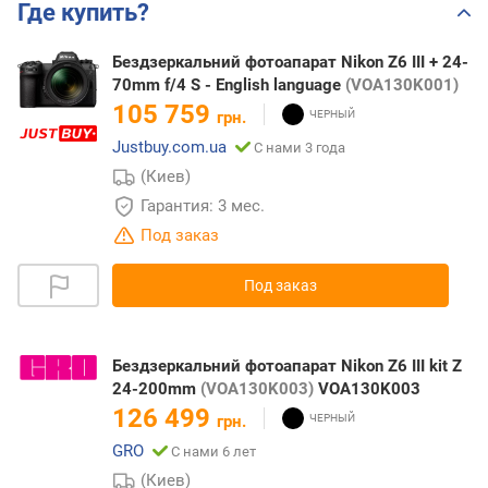
Где купить?
Бездзеркальний фотоапарат Nikon Z6 III + 24-
70mm f/4 S - English language
(VOA130K001)
105 759
грн.
Justbuy.com.ua
С нами 3 года
(Киев)
Гарантия: 3 мес.
Под заказ
Под заказ
Бездзеркальний фотоапарат Nikon Z6 III kit Z
24-200mm
(VOA130K003)
VOA130K003
126 499
грн.
GRO
С нами 6 лет
(Киев)