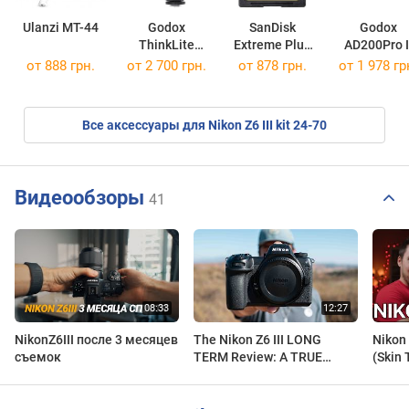
Ulanzi MT-44
Godox
SanDisk
Godox
ThinkLite
Extreme Plus
AD200Pro I
TT685
SD UHS-I U3
от 888 грн.
от 2 700 грн.
от
878 грн.
от 1 978 гр
Class 10
SDHC 32Gb
Все аксессуары для Nikon Z6 III kit 24-70
Видеообзоры
41
NikonZ6III после 3 месяцев
The Nikon Z6 III LONG
Nikon 
съемок
TERM Review: A TRUE
(Skin 
Workhorse