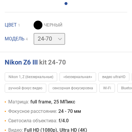
ЦВЕТ
1
24-
МОДЕЛЬ
4
105
24-
120
body
Nikon Z6 III
kit 24-70
Nikon 1, Z (беззеркальные)
«беззеркальная»
видео ultraHD
ручной фокус видео
сенсорная фокусировка
Wi-Fi
Blueto
Матрица:
full frame, 25 МПикс
Фокусное расстояние:
24 - 70 мм
Светосила объектива:
f/4.0
Видео:
Full HD (1080p), Ultra HD (4K)