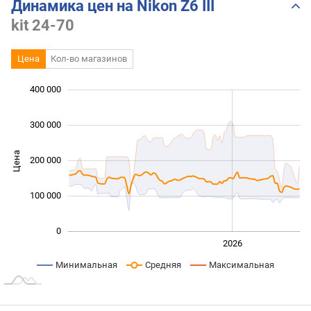
Динамика цен на Nikon Z6 III
kit 24-70
Цена
Кол-во магазинов
 000
 000
 000
 000
 000
 000
400 000
300 000
Цена
200 000
100 000
100 000
0
2024
2025
2028
2026
L
Минимальная
Средняя
Максимальная