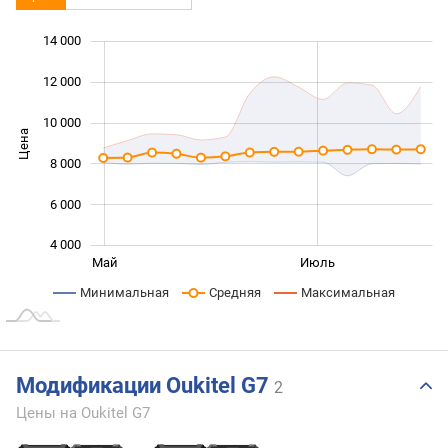
 000
 000
 000
 000
 000
0
14 000
12 000
10 000
Цена
10 000
8 000
6 000
4 000
Сент.
Март
Май
Июль
L
Минимальная
Средняя
Максимальная
Модификации Oukitel G7
2
Цены на Oukitel G7