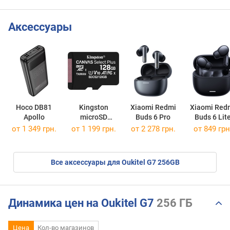
Аксессуары
Hoco DB81
Kingston
Xiaomi Redmi
Xiaomi Red
Apollo
microSD
Buds 6 Pro
Buds 6 Lit
Canvas Select
от 1 349 грн.
от
1 199 грн.
от 2 278 грн.
от 849 грн
Plus
microSDXC 128Gb
Все аксессуары для Oukitel G7 256GB
Динамика цен на Oukitel G7
256 ГБ
Цена
Кол-во магазинов