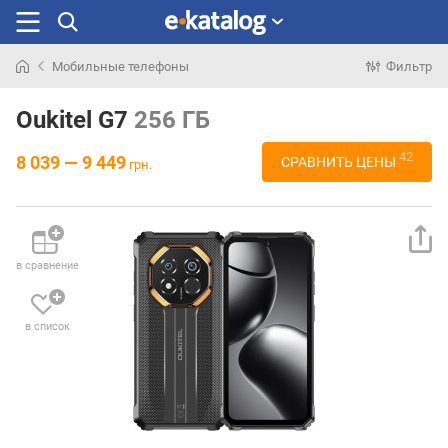
Мобильные телефоны
Фильтр
Искали
раньше
Oukitel G7
256 ГБ
42
8 039 — 9 449
СРАВНИТЬ ЦЕНЫ
грн.
в сравнение
в список