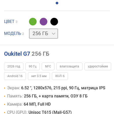
ЦВЕТ
3
128 ГБ
МОДЕЛЬ
2
Oukitel G7
256 ГБ
2026 год
90 Гц
NFC
влагозащита
ударостойкие
Android 16
нет 3.5 мм
Wi-Fi 6
Экран:
6.52 ", 1280x576, 215 ppi, 90 Гц, матрица IPS
Память:
256 ГБ, + карта памяти, ОЗУ 8 ГБ
Камера:
64 МП, Full HD
CPU (GPU):
Unisoc T615 (Mali-G57)