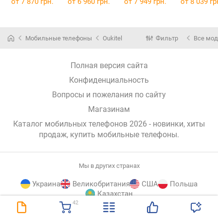
от 7 870 грн.
от 6 960 грн.
от 7 949 грн.
от 8 039 гр
Мобильные телефоны
Oukitel
Фильтр
Все мо
Полная версия сайта
Конфиденциальность
Вопросы и пожелания по сайту
Магазинам
Каталог мобильных телефонов 2026 - новинки, хиты
продаж,
купить мобильные телефоны
.
Мы в других странах
Украина
Великобритания
США
Польша
Казахстан
42
E-